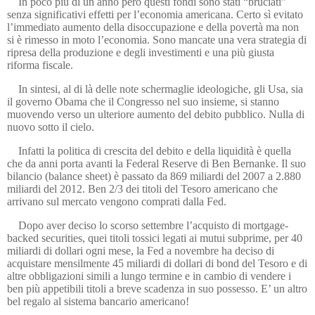
In poco più di un anno però questi fondi sono stati “bruciati”
senza significativi effetti per l’economia americana. Certo sì evitato
l’immediato aumento della disoccupazione e della povertà ma non
si è rimesso in moto l’economia. Sono mancate una vera strategia di
ripresa della produzione e degli investimenti e una più giusta
riforma fiscale.
In sintesi, al di là delle note schermaglie ideologiche, gli Usa, sia
il governo Obama che il Congresso nel suo insieme, si stanno
muovendo verso un ulteriore aumento del debito pubblico. Nulla di
nuovo sotto il cielo.
Infatti la politica di crescita del debito e della liquidità è quella
che da anni porta avanti la Federal Reserve di Ben Bernanke. Il suo
bilancio (balance sheet) è passato da 869 miliardi del 2007 a 2.880
miliardi del 2012. Ben 2/3 dei titoli del Tesoro americano che
arrivano sul mercato vengono comprati dalla Fed.
Dopo aver deciso lo scorso settembre l’acquisto di mortgage-
backed securities, quei titoli tossici legati ai mutui subprime, per 40
miliardi di dollari ogni mese, la Fed a novembre ha deciso di
acquistare mensilmente 45 miliardi di dollari di bond del Tesoro e di
altre obbligazioni simili a lungo termine e in cambio di vendere i
ben più appetibili titoli a breve scadenza in suo possesso. E’ un altro
bel regalo al sistema bancario americano!