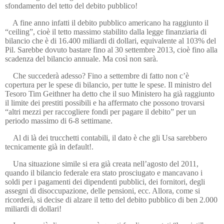
sfondamento del tetto del debito pubblico!
A fine anno infatti il debito pubblico americano ha raggiunto il
“ceiling”, cioè il tetto massimo stabilito dalla legge finanziaria di
bilancio che è di 16.400 miliardi di dollari, equivalente al 103% del
Pil. Sarebbe dovuto bastare fino al 30 settembre 2013, cioè fino alla
scadenza del bilancio annuale. Ma così non sarà.
Che succederà adesso? Fino a settembre di fatto non c’è
copertura per le spese di bilancio, per tutte le spese. Il ministro del
Tesoro Tim Geithner ha detto che il suo Ministero ha già raggiunto
il limite dei prestiti possibili e ha affermato che possono trovarsi
“altri mezzi per raccogliere fondi per pagare il debito” per un
periodo massimo di 6-8 settimane.
Al di là dei trucchetti contabili, il dato è che gli Usa sarebbero
tecnicamente già in default!.
Una situazione simile si era già creata nell’agosto del 2011,
quando il bilancio federale era stato prosciugato e mancavano i
soldi per i pagamenti dei dipendenti pubblici, dei fornitori, degli
assegni di disoccupazione, delle pensioni, ecc. Allora, come si
ricorderà, si decise di alzare il tetto del debito pubblico di ben 2.000
miliardi di dollari!