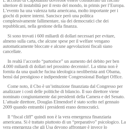
L’accordo di Capodanno dovrebbe essere considerato un rischio
ulteriore di instabilità per il resto del mondo, in primis per l’Europa.
L’evento ha una valenza tutta americana, molto importante per i
giochi di potere interni. Sancisce però una politica
complessivamente fallimentare, sia dei democratici che dei
repubblicani, nella gestione della finanza.
Si sono trovati i 600 miliardi di dollari necessari per evitare,
almeno sulla carta, che alcune spese per il welfare vengano
automaticamente bloccate e alcune agevolazioni fiscali siano
cancellate.
In realtà l’accordo “partorisce” un aumento del debito per ben
4.000 miliardi di dollari nel prossimo decennio!. La stima non è
fornita da una qualche fucina ideologica neoliberista anti Obama,
bensì dal prestigioso e indipendente Congressional Budget Office.
Come noto, il Cbo è un’istituzione finanziata dal Congresso per
analizzare i costi delle politiche di bilancio. Il suo direttore viene
nominato congiuntamente dai presidenti della Camera e del Senato.
L’attuale direttore, Douglas Elmendorf è stato scelto nel gennaio
2009 quando entrambi i presidenti erano democratici.
Il “fiscal cliff” quindi non è la vera emergenza finanziaria
americana. Si è trattato piuttosto di un “preparativo” psicologico. La
vera emergenza che gli Usa devono affrontare è invece lo