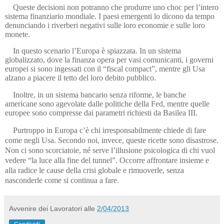
Queste decisioni non potranno che produrre uno choc per l’intero
sistema finanziario mondiale. I paesi emergenti lo dicono da tempo
denunciando i riverberi negativi sulle loro economie e sulle loro
monete.
In questo scenario l’Europa è spiazzata. In un sistema
globalizzato, dove la finanza opera per vasi comunicanti, i governi
europei si sono ingessati con il “fiscal compact”, mentre gli Usa
alzano a piacere il tetto del loro debito pubblico.
Inoltre, in un sistema bancario senza riforme, le banche
americane sono agevolate dalle politiche della Fed, mentre quelle
europee sono compresse dai parametri richiesti da Basilea III.
Purtroppo in Europa c’è chi irresponsabilmente chiede di fare
come negli Usa. Secondo noi, invece, queste ricette sono disastrose.
Non ci sono scorciatoie, né serve l’illusione psicologica di chi vuol
vedere “la luce alla fine del tunnel”. Occorre affrontare insieme e
alla radice le cause della crisi globale e rimuoverle, senza
nasconderle come si continua a fare.
Avvenire dei Lavoratori
alle
2/04/2013