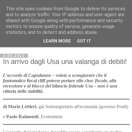
This site uses cookies from Google to deliver its services
Avvenire dei Lavoratori
and to analyze traffic. Your IP address and user-agent are
shared with Google along with performance and security
metrics to ensure quality of service, generate usage
ECONOMIA
statistics, and to detect and address abuse.
LEARN MORE
GOT IT
▼
2.04.2013
In arrivo dagli Usa una valanga di debiti!
L’accordo di Capodanno – voloto a scongiurare che il
fantomatico
fiscal cliff
potesse portare allo choc fiscale, alla
recessione e al blocco del bilancio federale Usa – non è una
vittoria della stabilità.
di Mario Lettieri
, già Sottosegretario all'economia (governo Prodi)
e
Paolo Raimondi
, Economista