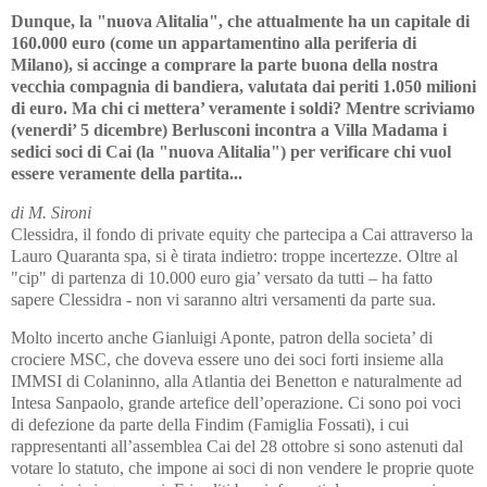
Dunque, la "nuova Alitalia", che attualmente ha un capitale di
160.000 euro (come un appartamentino alla periferia di
Milano), si accinge a comprare la parte buona della nostra
vecchia compagnia di bandiera, valutata dai periti 1.050 milioni
di euro. Ma chi ci mettera’ veramente i soldi? Mentre scriviamo
(venerdi’ 5 dicembre) Berlusconi incontra a Villa Madama i
sedici soci di Cai (la "nuova Alitalia") per verificare chi vuol
essere veramente della partita...
di M. Sironi
Clessidra, il fondo di private equity che partecipa a Cai attraverso la
Lauro Quaranta spa, si è tirata indietro: troppe incertezze. Oltre al
"cip" di partenza di 10.000 euro gia’ versato da tutti – ha fatto
sapere Clessidra - non vi saranno altri versamenti da parte sua.
Molto incerto anche Gianluigi Aponte, patron della societa’ di
crociere MSC, che doveva essere uno dei soci forti insieme alla
IMMSI di Colaninno, alla Atlantia dei Benetton e naturalmente ad
Intesa Sanpaolo, grande artefice dell’operazione. Ci sono poi voci
di defezione da parte della Findim (Famiglia Fossati), i cui
rappresentanti all’assemblea Cai del 28 ottobre si sono astenuti dal
votare lo statuto, che impone ai soci di non vendere le proprie quote