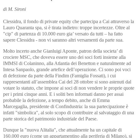
di M. Sironi
Clessidra, il fondo di private equity che partecipa a Cai attraverso la
Lauro Quaranta spa, si è tirata indietro: troppe incertezze. Oltre al
"cip" di partenza di 10.000 euro gia’ versato da tutti – ha fatto
sapere Clessidra - non vi saranno altri versamenti da parte sua.
Molto incerto anche Gianluigi Aponte, patron della societa’ di
crociere MSC, che doveva essere uno dei soci forti insieme alla
IMMSI di Colaninno, alla Atlantia dei Benetton e naturalmente ad
Intesa Sanpaolo, grande artefice dell’operazione. Ci sono poi voci
di defezione da parte della Findim (Famiglia Fossati), i cui
rappresentanti all’assemblea Cai del 28 ottobre si sono astenuti dal
votare lo statuto, che impone ai soci di non vendere le proprie quote
per i primi cinque anni. E i soliti ben informati danno per assai
probabile la defezione, a tempo debito, anche di Emma
Marcegaglia, presidente di Confindustria: la sua partecipazione è
infatti "simbolica", al solo scopo di contribuire al salvataggio di una
parte storica del patrimonio industriale del Paese.
Dunque la "nuova Alitalia", che attualmente ha un capitale di
160.000 euro (come un appartamentino alla periferia di Milano), si