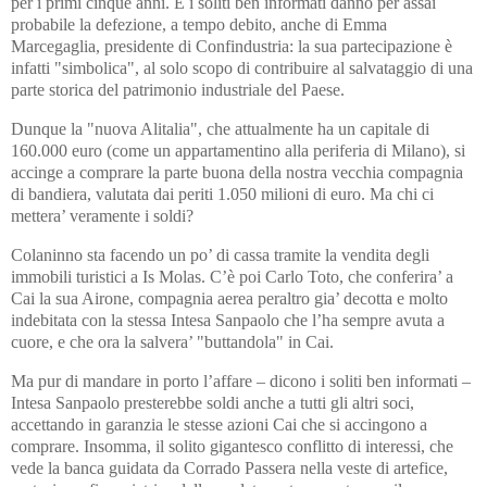
per i primi cinque anni. E i soliti ben informati danno per assai
probabile la defezione, a tempo debito, anche di Emma
Marcegaglia, presidente di Confindustria: la sua partecipazione è
infatti "simbolica", al solo scopo di contribuire al salvataggio di una
parte storica del patrimonio industriale del Paese.
Dunque la "nuova Alitalia", che attualmente ha un capitale di
160.000 euro (come un appartamentino alla periferia di Milano), si
accinge a comprare la parte buona della nostra vecchia compagnia
di bandiera, valutata dai periti 1.050 milioni di euro. Ma chi ci
mettera’ veramente i soldi?
Colaninno sta facendo un po’ di cassa tramite la vendita degli
immobili turistici a Is Molas. C’è poi Carlo Toto, che conferira’ a
Cai la sua Airone, compagnia aerea peraltro gia’ decotta e molto
indebitata con la stessa Intesa Sanpaolo che l’ha sempre avuta a
cuore, e che ora la salvera’ "buttandola" in Cai.
Ma pur di mandare in porto l’affare – dicono i soliti ben informati –
Intesa Sanpaolo presterebbe soldi anche a tutti gli altri soci,
accettando in garanzia le stesse azioni Cai che si accingono a
comprare. Insomma, il solito gigantesco conflitto di interessi, che
vede la banca guidata da Corrado Passera nella veste di artefice,