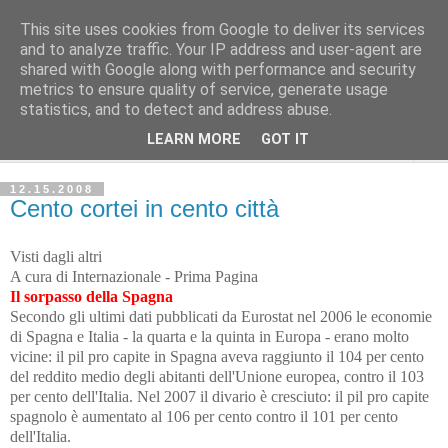
This site uses cookies from Google to deliver its services
Avvenire dei Lavoratori
and to analyze traffic. Your IP address and user-agent are
shared with Google along with performance and security
metrics to ensure quality of service, generate usage
ECONOMIA
statistics, and to detect and address abuse.
LEARN MORE
GOT IT
▼
12.15.2008
Cento cortei in cento città
Visti dagli altri
A cura di Internazionale - Prima Pagina
Il sorpasso
della Spagna
Secondo gli ultimi dati pubblicati da Eurostat nel 2006 le economie
di Spagna e Italia - la quarta e la quinta in Europa - erano molto
vicine: il pil pro capite in Spagna aveva raggiunto il 104 per cento
del reddito medio degli abitanti dell'Unione europea, contro il 103
per cento dell'Italia. Nel 2007 il divario è cresciuto: il pil pro capite
spagnolo è aumentato al 106 per cento contro il 101 per cento
dell'Italia.