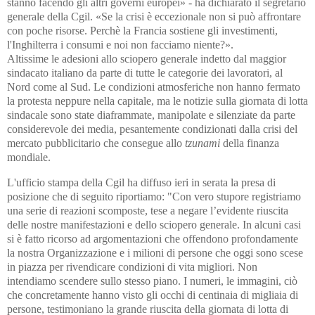
stanno facendo gli altri governi europei» - ha dichiarato il segretario
generale della Cgil. «Se la crisi è eccezionale non si può affrontare
con poche risorse. Perchè la Francia sostiene gli investimenti,
l'Inghilterra i consumi e noi non facciamo niente?».
Altissime le adesioni allo sciopero generale indetto dal maggior
sindacato italiano da parte di tutte le categorie dei lavoratori, al
Nord come al Sud. Le condizioni atmosferiche non hanno fermato
la protesta neppure nella capitale, ma le notizie sulla giornata di lotta
sindacale sono state diaframmate, manipolate e silenziate da parte
considerevole dei media, pesantemente condizionati dalla crisi del
mercato pubblicitario che consegue allo
tzunami
della finanza
mondiale.
L'ufficio stampa della Cgil ha diffuso ieri in serata la presa di
posizione che di seguito riportiamo: "Con vero stupore registriamo
una serie di reazioni scomposte, tese a negare l’evidente riuscita
delle nostre manifestazioni e dello sciopero generale. In alcuni casi
si è fatto ricorso ad argomentazioni che offendono profondamente
la nostra Organizzazione e i milioni di persone che oggi sono scese
in piazza per rivendicare condizioni di vita migliori. Non
intendiamo scendere sullo stesso piano. I numeri, le immagini, ciò
che concretamente hanno visto gli occhi di centinaia di migliaia di
persone, testimoniano la grande riuscita della giornata di lotta di