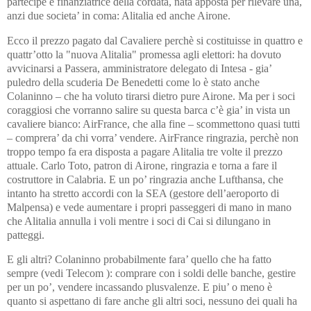
partecipe e finanziatrice della cordata, nata apposta per rilevare una,
anzi due societa’ in coma: Alitalia ed anche Airone.
Ecco il prezzo pagato dal Cavaliere perchè si costituisse in quattro e
quattr’otto la "nuova Alitalia" promessa agli elettori: ha dovuto
avvicinarsi a Passera, amministratore delegato di Intesa - gia’
puledro della scuderia De Benedetti come lo è stato anche
Colaninno – che ha voluto tirarsi dietro pure Airone. Ma per i soci
coraggiosi che vorranno salire su questa barca c’è gia’ in vista un
cavaliere bianco: AirFrance, che alla fine – scommettono quasi tutti
– comprera’ da chi vorra’ vendere. AirFrance ringrazia, perchè non
troppo tempo fa era disposta a pagare Alitalia tre volte il prezzo
attuale. Carlo Toto, patron di Airone, ringrazia e torna a fare il
costruttore in Calabria. E un po’ ringrazia anche Lufthansa, che
intanto ha stretto accordi con la SEA (gestore dell’aeroporto di
Malpensa) e vede aumentare i propri passeggeri di mano in mano
che Alitalia annulla i voli mentre i soci di Cai si dilungano in
patteggi.
E gli altri? Colaninno probabilmente fara’ quello che ha fatto
sempre (vedi Telecom ): comprare con i soldi delle banche, gestire
per un po’, vendere incassando plusvalenze. E piu’ o meno è
quanto si aspettano di fare anche gli altri soci, nessuno dei quali ha