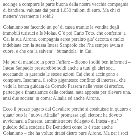
accinge a comprare la parte buona della nostra vecchia compagnia
di bandiera, valutata dai periti 1.050 milioni di euro. Ma chi ci
mettera’ veramente i soldi?
Colaninno sta facendo un po’ di cassa tramite la vendita degli
immobili turistici a Is Molas. C’è poi Carlo Toto, che conferira’ a
Cai la sua Airone, compagnia aerea peraltro gia’ decotta e molto
indebitata con la stessa Intesa Sanpaolo che l’ha sempre avuta a
cuore, e che ora la salvera’ "buttandola" in Cai.
Ma pur di mandare in porto l’affare – dicono i soliti ben informati –
Intesa Sanpaolo presterebbe soldi anche a tutti gli altri soci,
accettando in garanzia le stesse azioni Cai che si accingono a
comprare. Insomma, il solito gigantesco conflitto di interessi, che
vede la banca guidata da Corrado Passera nella veste di artefice,
partecipe e finanziatrice della cordata, nata apposta per rilevare una,
anzi due societa’ in coma: Alitalia ed anche Airone.
Ecco il prezzo pagato dal Cavaliere perchè si costituisse in quattro e
quattr’otto la "nuova Alitalia" promessa agli elettori: ha dovuto
avvicinarsi a Passera, amministratore delegato di Intesa - gia’
puledro della scuderia De Benedetti come lo è stato anche
Colaninno – che ha voluto tirarsi dietro pure Airone. Ma per i soci