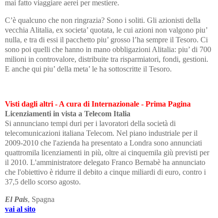
mai fatto viaggiare aerei per mestiere.
C’è qualcuno che non ringrazia? Sono i soliti. Gli azionisti della
vecchia Alitalia, ex societa’ quotata, le cui azioni non valgono piu’
nulla, e tra di essi il pacchetto piu’ grosso l’ha sempre il Tesoro. Ci
sono poi quelli che hanno in mano obbligazioni Alitalia: piu’ di 700
milioni in controvalore, distribuite tra risparmiatori, fondi, gestioni.
E anche qui piu’ della meta’ le ha sottoscritte il Tesoro.
Visti dagli altri - A cura di Internazionale - Prima Pagina
Licenziamenti
in vista
a Telecom Italia
Si annunciano tempi duri per i lavoratori della società di
telecomunicazioni italiana Telecom. Nel piano industriale per il
2009-2010 che l'azienda ha presentato a Londra sono annunciati
quattromila licenziamenti in più, oltre ai cinquemila giù previsti per
il 2010. L'amministratore delegato Franco Bernabè ha annunciato
che l'obiettivo è ridurre il debito a cinque miliardi di euro, contro i
37,5 dello scorso agosto.
El Pais
, Spagna
vai al sito