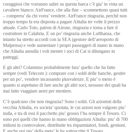
coraggiosi che vorranno salire su questa barca c’è gia’ in vista un
cavaliere bianco: AirFrance, che alla fine – scommettono quasi tutti
– comprera’ da chi vorra’ vendere. AirFrance ringrazia, perchè non
troppo tempo fa era disposta a pagare Alitalia tre volte il prezzo
attuale. Carlo Toto, patron di Airone, ringrazia e torna a fare il
costruttore in Calabria. E un po’ ringrazia anche Lufthansa, che
intanto ha stretto accordi con la SEA (gestore dell’aeroporto di
Malpensa) e vede aumentare i propri passeggeri di mano in mano
che Alitalia annulla i voli mentre i soci di Cai si dilungano in
patteggi.
E gli altri? Colaninno probabilmente fara’ quello che ha fatto
sempre (vedi Telecom ): comprare con i soldi delle banche, gestire
per un po’, vendere incassando plusvalenze. E piu’ o meno è
quanto si aspettano di fare anche gli altri soci, nessuno dei quali ha
mai fatto viaggiare aerei per mestiere.
C’è qualcuno che non ringrazia? Sono i soliti. Gli azionisti della
vecchia Alitalia, ex societa’ quotata, le cui azioni non valgono piu’
nulla, e tra di essi il pacchetto piu’ grosso l’ha sempre il Tesoro. Ci
sono poi quelli che hanno in mano obbligazioni Alitalia: piu’ di 700
milioni in controvalore, distribuite tra risparmiatori, fondi, gestioni.
E anche qui piu’ della meta’ le ha sottoscritte il Tesoro.