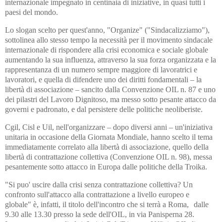
internazionale impegnato in centinaia di iniziative, in quasi tutti i
paesi del mondo.
Lo slogan scelto per quest'anno, "Organize" ("Sindacalizziamo"),
sottolinea allo stesso tempo la necessità per il movimento sindacale
internazionale di rispondere alla crisi economica e sociale globale
aumentando la sua influenza, attraverso la sua forza organizzata e la
rappresentanza di un numero sempre maggiore di lavoratrici e
lavoratori, e quella di difendere uno dei diritti fondamentali – la
libertà di associazione – sancito dalla Convenzione OIL n. 87 e uno
dei pilastri del Lavoro Dignitoso, ma messo sotto pesante attacco da
governi e padronato, e dal persistere delle politiche neoliberiste.
Cgil, Cisl e Uil, nell'organizzare – dopo diversi anni – un'iniziativa
unitaria in occasione della Giornata Mondiale, hanno scelto il tema
immediatamente correlato alla libertà di associazione, quello della
libertà di contrattazione collettiva (Convenzione OIL n. 98), messa
pesantemente sotto attacco in Europa dalle politiche della Troika.
"Si puo' uscire dalla crisi senza contrattazione collettiva? Un
confronto sull'attacco alla contrattazione a livello europeo e
globale" è, infatti, il titolo dell'incontro che si terrà a Roma,
dalle
9.30 alle 13.30 presso la sede dell'OIL, in via Panisperna 28.