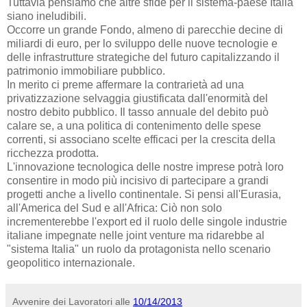
Tuttavia pensiamo che altre sfide per il sistema-paese Italia
siano ineludibili.
Occorre un grande Fondo, almeno di parecchie decine di
miliardi di euro, per lo sviluppo delle nuove tecnologie e
delle infrastrutture strategiche del futuro capitalizzando il
patrimonio immobiliare pubblico.
In merito ci preme affermare la contrarietà ad una
privatizzazione selvaggia giustificata dall'enormità del
nostro debito pubblico. Il tasso annuale del debito può
calare se, a una politica di contenimento delle spese
correnti, si associano scelte efficaci per la crescita della
ricchezza prodotta.
L'innovazione tecnologica delle nostre imprese potrà loro
consentire in modo più incisivo di partecipare a grandi
progetti anche a livello continentale. Si pensi all'Eurasia,
all'America del Sud e all'Africa: Ciò non solo
incrementerebbe l'export ed il ruolo delle singole industrie
italiane impegnate nelle joint venture ma ridarebbe al
"sistema Italia" un ruolo da protagonista nello scenario
geopolitico internazionale.
Avvenire dei Lavoratori
alle
10/14/2013