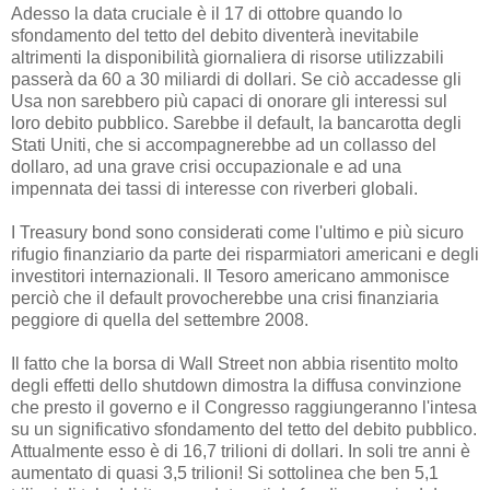
Adesso la data cruciale è il 17 di ottobre quando lo
sfondamento del tetto del debito diventerà inevitabile
altrimenti la disponibilità giornaliera di risorse utilizzabili
passerà da 60 a 30 miliardi di dollari. Se ciò accadesse gli
Usa non sarebbero più capaci di onorare gli interessi sul
loro debito pubblico. Sarebbe il default, la bancarotta degli
Stati Uniti, che si accompagnerebbe ad un collasso del
dollaro, ad una grave crisi occupazionale e ad una
impennata dei tassi di interesse con riverberi globali.
I Treasury bond sono considerati come l'ultimo e più sicuro
rifugio finanziario da parte dei risparmiatori americani e degli
investitori internazionali. Il Tesoro americano ammonisce
perciò che il default provocherebbe una crisi finanziaria
peggiore di quella del settembre 2008.
Il fatto che la borsa di Wall Street non abbia risentito molto
degli effetti dello shutdown dimostra la diffusa convinzione
che presto il governo e il Congresso raggiungeranno l'intesa
su un significativo sfondamento del tetto del debito pubblico.
Attualmente esso è di 16,7 trilioni di dollari. In soli tre anni è
aumentato di quasi 3,5 trilioni! Si sottolinea che ben 5,1