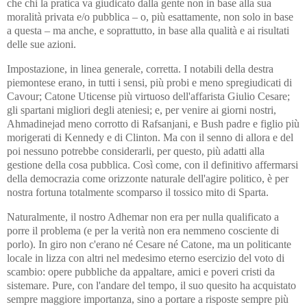
che chi la pratica va giudicato dalla gente non in base alla sua
moralità privata e/o pubblica – o, più esattamente, non solo in base
a questa – ma anche, e soprattutto, in base alla qualità e ai risultati
delle sue azioni.
Impostazione, in linea generale, corretta. I notabili della destra
piemontese erano, in tutti i sensi, più probi e meno spregiudicati di
Cavour; Catone Uticense più virtuoso dell'affarista Giulio Cesare;
gli spartani migliori degli ateniesi; e, per venire ai giorni nostri,
Ahmadinejad meno corrotto di Rafsanjani, e Bush padre e figlio più
morigerati di Kennedy e di Clinton. Ma con il senno di allora e del
poi nessuno potrebbe considerarli, per questo, più adatti alla
gestione della cosa pubblica. Così come, con il definitivo affermarsi
della democrazia come orizzonte naturale dell'agire politico, è per
nostra fortuna totalmente scomparso il tossico mito di Sparta.
Naturalmente, il nostro Adhemar non era per nulla qualificato a
porre il problema (e per la verità non era nemmeno cosciente di
porlo). In giro non c'erano né Cesare né Catone, ma un politicante
locale in lizza con altri nel medesimo eterno esercizio del voto di
scambio: opere pubbliche da appaltare, amici e poveri cristi da
sistemare. Pure, con l'andare del tempo, il suo quesito ha acquistato
sempre maggiore importanza, sino a portare a risposte sempre più