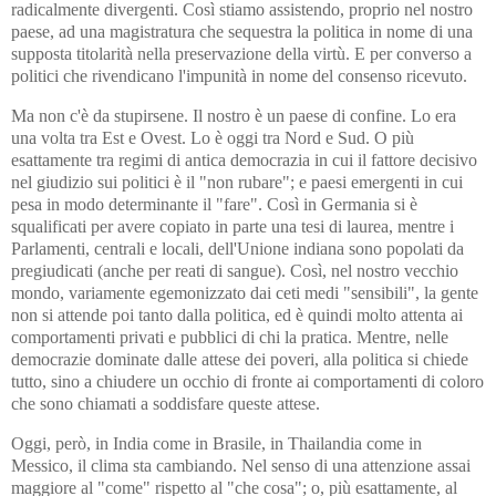
radicalmente divergenti. Così stiamo assistendo, proprio nel nostro
paese, ad una magistratura che sequestra la politica in nome di una
supposta titolarità nella preservazione della virtù. E per converso a
politici che rivendicano l'impunità in nome del consenso ricevuto.
Ma non c'è da stupirsene. Il nostro è un paese di confine. Lo era
una volta tra Est e Ovest. Lo è oggi tra Nord e Sud. O più
esattamente tra regimi di antica democrazia in cui il fattore decisivo
nel giudizio sui politici è il "non rubare"; e paesi emergenti in cui
pesa in modo determinante il "fare". Così in Germania si è
squalificati per avere copiato in parte una tesi di laurea, mentre i
Parlamenti, centrali e locali, dell'Unione indiana sono popolati da
pregiudicati (anche per reati di sangue). Così, nel nostro vecchio
mondo, variamente egemonizzato dai ceti medi "sensibili", la gente
non si attende poi tanto dalla politica, ed è quindi molto attenta ai
comportamenti privati e pubblici di chi la pratica. Mentre, nelle
democrazie dominate dalle attese dei poveri, alla politica si chiede
tutto, sino a chiudere un occhio di fronte ai comportamenti di coloro
che sono chiamati a soddisfare queste attese.
Oggi, però, in India come in Brasile, in Thailandia come in
Messico, il clima sta cambiando. Nel senso di una attenzione assai
maggiore al "come" rispetto al "che cosa"; o, più esattamente, al