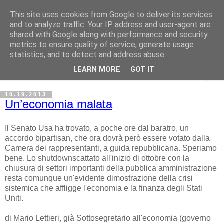
This site uses cookies from Google to deliver its services
Avvenire dei Lavoratori
and to analyze traffic. Your IP address and user-agent are
shared with Google along with performance and security
metrics to ensure quality of service, generate usage
ECONOMIA
statistics, and to detect and address abuse.
LEARN MORE
GOT IT
▼
10.19.2013
Un’economia malata
Il Senato Usa ha trovato, a poche ore dal baratro, un
accordo bipartisan, che ora dovrà però essere votato dalla
Camera dei rappresentanti, a guida repubblicana. Speriamo
bene. Lo shutdownscattato all'inizio di ottobre con la
chiusura di settori importanti della pubblica amministrazione
resta comunque un'evidente dimostrazione della crisi
sistemica che affligge l'economia e la finanza degli Stati
Uniti.
di Mario Lettieri, già Sottosegretario all'economia (governo