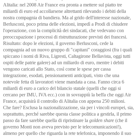
Alitalia: nel 2008 Air France era pronta a mettere sul piatto tre
miliardi di euro ed accollarsene altrettanti rilevando i debiti della
nostra compagnia di bandiera. Ma al grido dell'interesse nazionale,
Berlusconi, poco prima delle elezioni, impedì a Prodi di chiudere
l'operazione, con la complicità dei sindacati, che vedevano con
preoccupazione i processi di ristrutturazione previsti dei francesi.
Risultato: dopo le elezioni, il governo Berlusconi, cede la
compagnia ad un nuovo gruppo di "capitani" coraggiosi (fra i quali
spiccano i nomi di Riva, Ligresti, Caltagirone Bellavista, oggi tutti
ospiti delle patrie galere) ad un miliardo di euro, mentre i debiti
vengono caricati allo Stato, così come le spese per cassa
integrazione, esodati, pensionamenti anticipati, visto che una
notevole fetta di lavoratori viene mandata a casa. Fanno circa 6
miliardi di euro a carico del bilancio statale (quelli che oggi si
cercano per IMU, IVA ecc.) con in sovrappiù la beffa che oggi Air
France, acquisirà il controllo di Alitalia con appena 250 milioni.
Che fare? Esclusa la nazionalizzazione, sia per i vincoli europei, sia,
soprattutto, perché sarebbe questa classe politica a gestirla, il primo
passo da fare sarebbe quella di ripristinare la
golden share
(che il
governo Monti non aveva previsto per le telecomunicazioni!),
almeno per quello che riguarda la rete telefonica, imponendo il suo