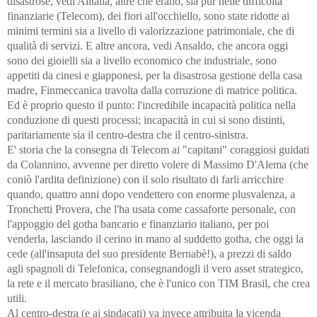
disastrose, vedi Alitalia, altre che erano, sia pur nelle difficoltà
finanziarie (Telecom), dei fiori all'occhiello, sono state ridotte ai
minimi termini sia a livello di valorizzazione patrimoniale, che di
qualità di servizi. E altre ancora, vedi Ansaldo, che ancora oggi
sono dei gioielli sia a livello economico che industriale, sono
appetiti da cinesi e giapponesi, per la disastrosa gestione della casa
madre, Finmeccanica travolta dalla corruzione di matrice politica.
Ed è proprio questo il punto: l'incredibile incapacità politica nella
conduzione di questi processi; incapacità in cui si sono distinti,
paritariamente sia il centro-destra che il centro-sinistra.
E' storia che la consegna di Telecom ai "capitani" coraggiosi guidati
da Colannino, avvenne per diretto volere di Massimo D'Alema (che
coniò l'ardita definizione) con il solo risultato di farli arricchire
quando, quattro anni dopo vendettero con enorme plusvalenza, a
Tronchetti Provera, che l'ha usata come cassaforte personale, con
l'appoggio del gotha bancario e finanziario italiano, per poi
venderla, lasciando il cerino in mano al suddetto gotha, che oggi la
cede (all'insaputa del suo presidente Bernabè!), a prezzi di saldo
agli spagnoli di Telefonica, consegnandogli il vero asset strategico,
la rete e il mercato brasiliano, che è l'unico con TIM Brasil, che crea
utili.
Al centro-destra (e ai sindacati) va invece attribuita la vicenda