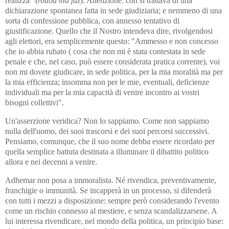
realizza" (
rouba ma faz
). Attenzione: con si trattava di una
dichiarazione spontanea fatta in sede giudiziaria; e nemmeno di una
sorta di confessione pubblica, con annesso tentativo di
giustificazione. Quello che il Nostro intendeva dire, rivolgendosi
agli elettori, era semplicemente questo: "Ammesso e non concesso
che io abbia rubato ( cosa che non mi è stata contestata in sede
penale e che, nel caso, può essere considerata pratica corrente), voi
non mi dovete giudicare, in sede politica, per la mia moralità ma per
la mia efficienza; insomma non per le mie, eventuali, deficienze
individuali ma per la mia capacità di venire incontro ai vostri
bisogni collettivi".
Un'asserzione veridica? Non lo sappiamo. Come non sappiamo
nulla dell'uomo, dei suoi trascorsi e dei suoi percorsi successivi.
Pensiamo, comunque, che il suo nome debba essere ricordato per
quella semplice battuta destinata a illuminare il dibattito politico
allora e nei decenni a venire.
Adhemar non posa a immoralista. Né rivendica, preventivamente,
franchigie o immunità. Se incapperà in un processo, si difenderà
con tutti i mezzi a disposizione: sempre però considerando l'evento
come un rischio connesso al mestiere, e senza scandalizzarsene. A
lui interessa rivendicare, nel mondo della politica, un principio base: