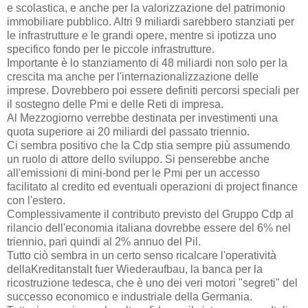
e scolastica, e anche per la valorizzazione del patrimonio
immobiliare pubblico. Altri 9 miliardi sarebbero stanziati per
le infrastrutture e le grandi opere, mentre si ipotizza uno
specifico fondo per le piccole infrastrutture.
Importante è lo stanziamento di 48 miliardi non solo per la
crescita ma anche per l'internazionalizzazione delle
imprese. Dovrebbero poi essere definiti percorsi speciali per
il sostegno delle Pmi e delle Reti di impresa.
Al Mezzogiorno verrebbe destinata per investimenti una
quota superiore ai 20 miliardi del passato triennio.
Ci sembra positivo che la Cdp stia sempre più assumendo
un ruolo di attore dello sviluppo. Si penserebbe anche
all'emissioni di mini-bond per le Pmi per un accesso
facilitato al credito ed eventuali operazioni di project finance
con l'estero.
Complessivamente il contributo previsto del Gruppo Cdp al
rilancio dell'economia italiana dovrebbe essere del 6% nel
triennio, pari quindi al 2% annuo del Pil.
Tutto ciò sembra in un certo senso ricalcare l'operatività
dellaKreditanstalt fuer Wiederaufbau, la banca per la
ricostruzione tedesca, che è uno dei veri motori "segreti" del
successo economico e industriale della Germania.