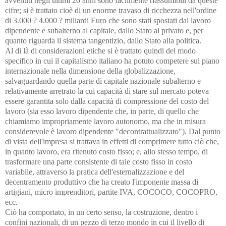
avvenuti negli ultimi 20 anni sono facilmente riassumibili da queste
cifre; si è trattato cioè di un enorme travaso di ricchezza nell'ordine
di 3.000 ? 4.000 ? miliardi Euro che sono stati spostati dal lavoro
dipendente e subalterno al capitale, dallo Stato al privato e, per
quanto riguarda il sistema tangentizio, dallo Stato alla politica.
Al di là di considerazioni etiche si è trattato quindi del modo
specifico in cui il capitalismo italiano ha potuto competere sul piano
internazionale nella dimensione della globalizzazione,
salvaguardando quella parte di capitale nazionale subalterno e
relativamente arretrato la cui capacità di stare sul mercato poteva
essere garantita solo dalla capacità di compressione del costo del
lavoro (sia esso lavoro dipendente che, in parte, di quello che
chiamiamo impropriamente lavoro autonomo, ma che in misura
considerevole è lavoro dipendente "decontrattualizzato"). Dal punto
di vista dell'impresa si trattava in effetti di comprimere tutto ciò che,
in quanto lavoro, era ritenuto costo fisso; e, allo stesso tempo, di
trasformare una parte consistente di tale costo fisso in costo
variabile, attraverso la pratica dell'esternalizzazione e del
decentramento produttivo che ha creato l'imponente massa di
artigiani, micro imprenditori, partite IVA, COCOCO, COCOPRO,
ecc.
Ciò ha comportato, in un certo senso, la costruzione, dentro i
confini nazionali, di un pezzo di terzo mondo in cui il livello di