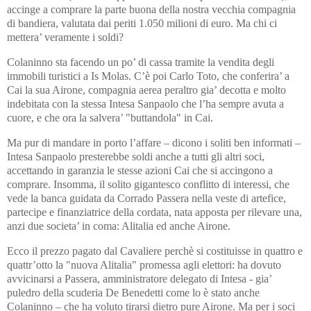
accinge a comprare la parte buona della nostra vecchia compagnia
di bandiera, valutata dai periti 1.050 milioni di euro. Ma chi ci
mettera’ veramente i soldi?
Colaninno sta facendo un po’ di cassa tramite la vendita degli
immobili turistici a Is Molas. C’è poi Carlo Toto, che conferira’ a
Cai la sua Airone, compagnia aerea peraltro gia’ decotta e molto
indebitata con la stessa Intesa Sanpaolo che l’ha sempre avuta a
cuore, e che ora la salvera’ "buttandola" in Cai.
Ma pur di mandare in porto l’affare – dicono i soliti ben informati –
Intesa Sanpaolo presterebbe soldi anche a tutti gli altri soci,
accettando in garanzia le stesse azioni Cai che si accingono a
comprare. Insomma, il solito gigantesco conflitto di interessi, che
vede la banca guidata da Corrado Passera nella veste di artefice,
partecipe e finanziatrice della cordata, nata apposta per rilevare una,
anzi due societa’ in coma: Alitalia ed anche Airone.
Ecco il prezzo pagato dal Cavaliere perchè si costituisse in quattro e
quattr’otto la "nuova Alitalia" promessa agli elettori: ha dovuto
avvicinarsi a Passera, amministratore delegato di Intesa - gia’
puledro della scuderia De Benedetti come lo è stato anche
Colaninno – che ha voluto tirarsi dietro pure Airone. Ma per i soci