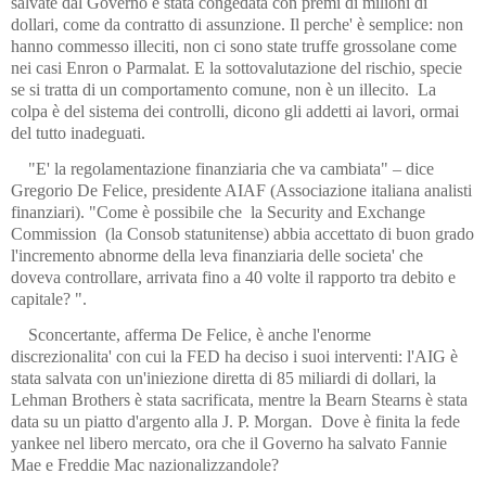
salvate dal Governo è stata congedata con premi di milioni di
dollari, come da contratto di assunzione. Il perche' è semplice: non
hanno commesso illeciti, non ci sono state truffe grossolane come
nei casi Enron o Parmalat. E la sottovalutazione del rischio, specie
se si tratta di un comportamento comune, non è un illecito.
La
colpa è del sistema dei controlli, dicono gli addetti ai lavori, ormai
del tutto inadeguati.
"E' la regolamentazione finanziaria che va cambiata" – dice
Gregorio De Felice, presidente AIAF (Associazione italiana analisti
finanziari). "Come è possibile che
la Security and Exchange
Commission
(la Consob statunitense) abbia accettato di buon grado
l'incremento abnorme della leva finanziaria delle societa' che
doveva controllare, arrivata fino a 40 volte il rapporto tra debito e
capitale? ".
Sconcertante, afferma De Felice, è anche l'enorme
discrezionalita' con cui la FED ha deciso i suoi interventi: l'AIG è
stata salvata con un'iniezione diretta di 85 miliardi di dollari, la
Lehman Brothers è stata sacrificata, mentre la Bearn Stearns è stata
data su un piatto d'argento alla J. P. Morgan.
Dove è finita la fede
yankee nel libero mercato, ora che il Governo ha salvato Fannie
Mae e Freddie Mac nazionalizzandole?