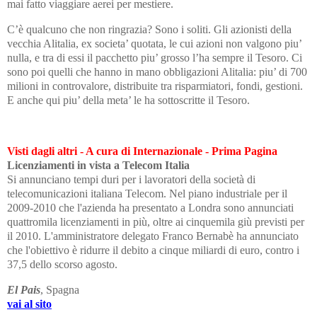
mai fatto viaggiare aerei per mestiere.
C’è qualcuno che non ringrazia? Sono i soliti. Gli azionisti della
vecchia Alitalia, ex societa’ quotata, le cui azioni non valgono piu’
nulla, e tra di essi il pacchetto piu’ grosso l’ha sempre il Tesoro. Ci
sono poi quelli che hanno in mano obbligazioni Alitalia: piu’ di 700
milioni in controvalore, distribuite tra risparmiatori, fondi, gestioni.
E anche qui piu’ della meta’ le ha sottoscritte il Tesoro.
Visti dagli altri - A cura di Internazionale - Prima Pagina
Licenziamenti
in vista
a Telecom Italia
Si annunciano tempi duri per i lavoratori della società di
telecomunicazioni italiana Telecom. Nel piano industriale per il
2009-2010 che l'azienda ha presentato a Londra sono annunciati
quattromila licenziamenti in più, oltre ai cinquemila giù previsti per
il 2010. L'amministratore delegato Franco Bernabè ha annunciato
che l'obiettivo è ridurre il debito a cinque miliardi di euro, contro i
37,5 dello scorso agosto.
El Pais
, Spagna
vai al sito