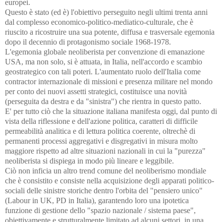
europei.
Questo è stato (ed è) l'obiettivo perseguito negli ultimi trenta anni
dal complesso economico-politico-mediatico-culturale, che è
riuscito a ricostruire una sua potente, diffusa e trasversale egemonia
dopo il decennio di protagonismo sociale 1968-1978.
L'egemonia globale neoliberista per convenzione di emanazione
USA, ma non solo, si è attuata, in Italia, nell'accordo e scambio
geostrategico con tali poteri. L'aumentato ruolo dell'Italia come
contractor internazionale di missioni e presenza militare nel mondo
per conto dei nuovi assetti strategici, costituisce una novità
(perseguita da destra e da "sinistra") che rientra in questo patto.
E' per tutto ciò che la situazione italiana manifesta oggi, dal punto di
vista della riflessione e dell'azione politica, caratteri di difficile
permeabilità analitica e di lettura politica coerente, oltrechè di
permanenti processi aggregativi e disgregativi in misura molto
maggiore rispetto ad altre situazioni nazionali in cui la "purezza"
neoliberista si dispiega in modo più lineare e leggibile.
Ciò non inficia un altro trend comune del neoliberismo mondiale
che è consistito e consiste nella acquisizione degli apparati politico-
sociali delle sinistre storiche dentro l'orbita del "pensiero unico"
(Labour in UK, PD in Italia), garantendo loro una ipotetica
funzione di gestione dello "spazio nazionale / sistema paese",
obiettivamente e strutturalmente limitato ad alcuni settori, in una