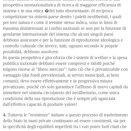
prospettiva neonazionalistica di ricerca di maggiore efficienza di
sistema e in una ottica �del tutto disorientante- di reciproca
competizione tra sistemi-paese dentro i paletti neoliberisti, i quali
per loro natura e come il termine stesso indica, sono in linea di
massima disinteressati ai confini nazionali se non per la funzione di
gendarme internazionale del sistema che alcuni singoli paesi
debbono assicurare e per la funzione di riproduzione ideologica e
controllo culturale che invece, tutti, ognuno secondo le proprie
possibilità, debbono assolvere.
In questa prospettiva è giocoforza che i sistemi di welfare e la spesa
pubblica nazionale debbano essere compressi e ridotti poiché
tolgono risorse al "libero mercato": tutto ciò che è privatizzabile con
vantaggio (dai fondi previdenziali, ai servizi municipali, ai beni
comuni), deve essere effettivamente e in progressiva misura
privatizzato, poiché ciò solo garantisce l'afflusso di nuovi capitali da
immettere nel sistema circolatorio del neoliberismo, come unica
condizione della sua riproduzione che è sempre più sganciata
dall'effettiva capacità di produrre valore!
4.
Tuttavia le "resistenze" italiane a questo processo di trasferimento
dello Stato in mani private continuano ad essere consistenti, sia per
la specificità degli equilibrii imperfetti tra i vari poteri forti citati che