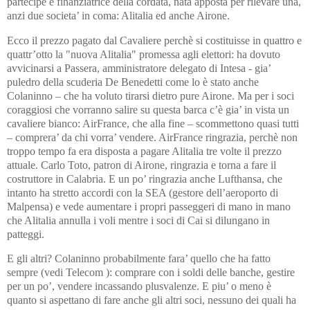
partecipe e finanziatrice della cordata, nata apposta per rilevare una,
anzi due societa’ in coma: Alitalia ed anche Airone.
Ecco il prezzo pagato dal Cavaliere perchè si costituisse in quattro e
quattr’otto la "nuova Alitalia" promessa agli elettori: ha dovuto
avvicinarsi a Passera, amministratore delegato di Intesa - gia’
puledro della scuderia De Benedetti come lo è stato anche
Colaninno – che ha voluto tirarsi dietro pure Airone. Ma per i soci
coraggiosi che vorranno salire su questa barca c’è gia’ in vista un
cavaliere bianco: AirFrance, che alla fine – scommettono quasi tutti
– comprera’ da chi vorra’ vendere. AirFrance ringrazia, perchè non
troppo tempo fa era disposta a pagare Alitalia tre volte il prezzo
attuale. Carlo Toto, patron di Airone, ringrazia e torna a fare il
costruttore in Calabria. E un po’ ringrazia anche Lufthansa, che
intanto ha stretto accordi con la SEA (gestore dell’aeroporto di
Malpensa) e vede aumentare i propri passeggeri di mano in mano
che Alitalia annulla i voli mentre i soci di Cai si dilungano in
patteggi.
E gli altri? Colaninno probabilmente fara’ quello che ha fatto
sempre (vedi Telecom ): comprare con i soldi delle banche, gestire
per un po’, vendere incassando plusvalenze. E piu’ o meno è
quanto si aspettano di fare anche gli altri soci, nessuno dei quali ha