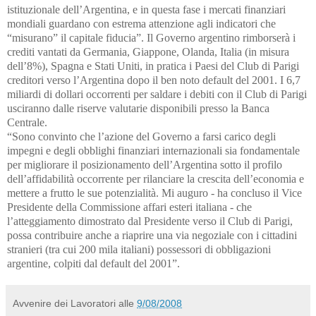
istituzionale dell’Argentina, e in questa fase i mercati finanziari
mondiali guardano con estrema attenzione agli indicatori che
“misurano” il capitale fiducia”. Il Governo argentino rimborserà i
crediti vantati da Germania, Giappone, Olanda, Italia (in misura
dell’8%), Spagna e Stati Uniti, in pratica i Paesi del Club di Parigi
creditori verso l’Argentina dopo il ben noto default del 2001. I 6,7
miliardi di dollari occorrenti per saldare i debiti con il Club di Parigi
usciranno dalle riserve valutarie disponibili presso la Banca
Centrale.
“Sono convinto che l’azione del Governo a farsi carico degli
impegni e degli obblighi finanziari internazionali sia fondamentale
per migliorare il posizionamento dell’Argentina sotto il profilo
dell’affidabilità occorrente per rilanciare la crescita dell’economia e
mettere a frutto le sue potenzialità. Mi auguro - ha concluso il Vice
Presidente della Commissione affari esteri italiana - che
l’atteggiamento dimostrato dal Presidente verso il Club di Parigi,
possa contribuire anche a riaprire una via negoziale con i cittadini
stranieri (tra cui 200 mila italiani) possessori di obbligazioni
argentine, colpiti dal default del 2001”.
Avvenire dei Lavoratori
alle
9/08/2008