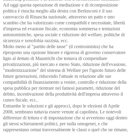
Ad oggi questa operazione di mediazione e di ricomposizione
politica è riuscita meglio alla destra con Berlusconi e il suo
canovaccio di Rinascita nazionale, attraverso un patto e uno
scambio che ha valorizzato come compatibili e necessitate, libertà
d'impresa ed evasione fiscale, economia sommersa e tentazioni
autonomistiche, spesa sociale e riduzione del welfare, politiche di
sicurezza e xenofobia razzista, ecc.
Molto meno al "partito delle tasse" (il centrosinistra) che ha
riproposto una opzione lineare e rigorosa di governo conservatore
ligio al dettato di Maastricht che tentava di compendiare
privatizzazioni, più mercato e meno Stato, riduzione dell'evasione,
"modernizzazione" del sistema di Welfare per l'ignoto futuro delle
future generazioni, riducendo l'attuale in relazione alle sue
compatibilità di finanziamento a venire, controllo e riduzione della
spesa pubblica per rientrare nei famosi parametri, riduzione del
debito, incentivazione della produttività dell'impresa attraverso il
cuneo fiscale, ecc..
Entrambe le soluzioni e gli approcci, dopo le elezioni di Aprile
2008, sembrano tuttavia essere venute al capolinea. Le notevoli
differenze di lettura e di impostazione che si avvertono oggi dentro
gli stessi schieramenti politici, per nulla omogenei, e che
rappresentano ormai trasversalmente le classi o quel che ne rimane,