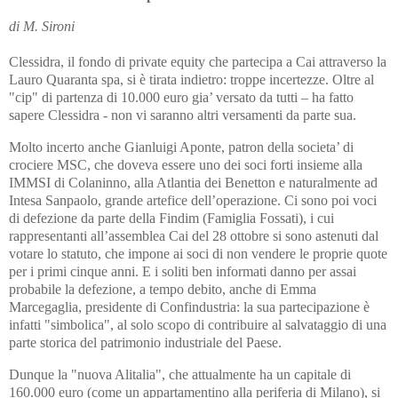
di M. Sironi
Clessidra, il fondo di private equity che partecipa a Cai attraverso la
Lauro Quaranta spa, si è tirata indietro: troppe incertezze. Oltre al
"cip" di partenza di 10.000 euro gia’ versato da tutti – ha fatto
sapere Clessidra - non vi saranno altri versamenti da parte sua.
Molto incerto anche Gianluigi Aponte, patron della societa’ di
crociere MSC, che doveva essere uno dei soci forti insieme alla
IMMSI di Colaninno, alla Atlantia dei Benetton e naturalmente ad
Intesa Sanpaolo, grande artefice dell’operazione. Ci sono poi voci
di defezione da parte della Findim (Famiglia Fossati), i cui
rappresentanti all’assemblea Cai del 28 ottobre si sono astenuti dal
votare lo statuto, che impone ai soci di non vendere le proprie quote
per i primi cinque anni. E i soliti ben informati danno per assai
probabile la defezione, a tempo debito, anche di Emma
Marcegaglia, presidente di Confindustria: la sua partecipazione è
infatti "simbolica", al solo scopo di contribuire al salvataggio di una
parte storica del patrimonio industriale del Paese.
Dunque la "nuova Alitalia", che attualmente ha un capitale di
160.000 euro (come un appartamentino alla periferia di Milano), si