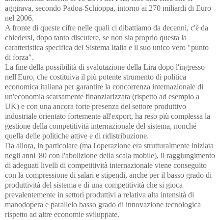
aggirava, secondo Padoa-Schioppa, intorno ai 270 miliardi di Euro
nel 2006.
A fronte di queste cifre nelle quali ci dibattiamo da decenni, c'è da
chiedersi, dopo tanto discutere, se non sia proprio questa la
caratteristica specifica del Sistema Italia e il suo unico vero "punto
di forza".
La fine della possibilità di svalutazione della Lira dopo l'ingresso
nell'Euro, che costituiva il più potente strumento di politica
economica italiana per garantire la concorrenza internazionale di
un'economia scarsamente finanziarizzata (rispetto ad esempio a
UK) e con una ancora forte presenza del settore produttivo
industriale orientato fortemente all'export, ha reso più complessa la
gestione della competitività internazionale del sistema, nonché
quella delle politiche attive e di ridistribuzione.
Da allora, in particolare (ma l'operazione era strutturalmente iniziata
negli anni '80 con l'abolizione della scala mobile), il raggiungimento
di adeguati livelli di competitività internazionale viene conseguito
con la compressione di salari e stipendi, anche per il basso grado di
produttività del sistema e di una competitività che si gioca
prevalentemente in settori produttivi a relativa alta intensità di
manodopera e parallelo basso grado di innovazione tecnologica
rispetto ad altre economie sviluppate.