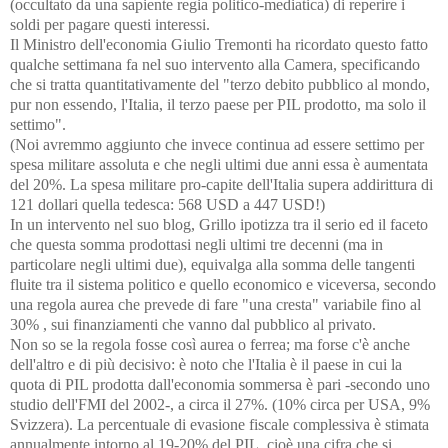
(occultato da una sapiente regia politico-mediatica) di reperire i
soldi per pagare questi interessi.
Il Ministro dell'economia Giulio Tremonti ha ricordato questo fatto
qualche settimana fa nel suo intervento alla Camera, specificando
che si tratta quantitativamente del "terzo debito pubblico al mondo,
pur non essendo, l'Italia, il terzo paese per PIL prodotto, ma solo il
settimo".
(Noi avremmo aggiunto che invece continua ad essere settimo per
spesa militare assoluta e che negli ultimi due anni essa è aumentata
del 20%. La spesa militare pro-capite dell'Italia supera addirittura di
121 dollari quella tedesca: 568 USD a 447 USD!)
In un intervento nel suo blog, Grillo ipotizza tra il serio ed il faceto
che questa somma prodottasi negli ultimi tre decenni (ma in
particolare negli ultimi due), equivalga alla somma delle tangenti
fluite tra il sistema politico e quello economico e viceversa, secondo
una regola aurea che prevede di fare "una cresta" variabile fino al
30% , sui finanziamenti che vanno dal pubblico al privato.
Non so se la regola fosse così aurea o ferrea; ma forse c'è anche
dell'altro e di più decisivo: è noto che l'Italia è il paese in cui la
quota di PIL prodotta dall'economia sommersa è pari -secondo uno
studio dell'FMI del 2002-, a circa il 27%. (10% circa per USA, 9%
Svizzera). La percentuale di evasione fiscale complessiva è stimata
annualmente intorno al 19-20% del PIL, cioè una cifra che si