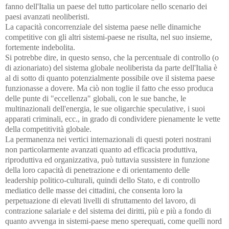
fanno dell'Italia un paese del tutto particolare nello scenario dei
paesi avanzati neoliberisti.
La capacità concorrenziale del sistema paese nelle dinamiche
competitive con gli altri sistemi-paese ne risulta, nel suo insieme,
fortemente indebolita.
Si potrebbe dire, in questo senso, che la percentuale di controllo (o
di azionariato) del sistema globale neoliberista da parte dell'Italia è
al di sotto di quanto potenzialmente possibile ove il sistema paese
funzionasse a dovere. Ma ciò non toglie il fatto che esso produca
delle punte di "eccellenza" globali, con le sue banche, le
multinazionali dell'energia, le sue oligarchie speculative, i suoi
apparati criminali, ecc., in grado di condividere pienamente le vette
della competitività globale.
La permanenza nei vertici internazionali di questi poteri nostrani
non particolarmente avanzati quanto ad efficacia produttiva,
riproduttiva ed organizzativa, può tuttavia sussistere in funzione
della loro capacità di penetrazione e di orientamento delle
leadership politico-culturali, quindi dello Stato, e di controllo
mediatico delle masse dei cittadini, che consenta loro la
perpetuazione di elevati livelli di sfruttamento del lavoro, di
contrazione salariale e del sistema dei diritti, più e più a fondo di
quanto avvenga in sistemi-paese meno sperequati, come quelli nord