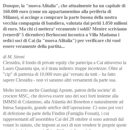
Dunque, la "nuova Alitalia", che attualmente ha un capitale di
160.000 euro (come un appartamentino alla periferia di
Milano), si accinge a comprare la parte buona della nostra
vecchia compagnia di bandiera, valutata dai periti 1.050 milioni
di euro. Ma chi ci mettera’ veramente i soldi? Mentre scriviamo
(venerdi’ 5 dicembre) Berlusconi incontra a Villa Madama i
sedici soci di Cai (la "nuova Alitalia") per verificare chi vuol
essere veramente della partita...
di M. Sironi
Clessidra, il fondo di private equity che partecipa a Cai attraverso la
Lauro Quaranta spa, si è tirata indietro: troppe incertezze. Oltre al
"cip" di partenza di 10.000 euro gia’ versato da tutti – ha fatto
sapere Clessidra - non vi saranno altri versamenti da parte sua.
Molto incerto anche Gianluigi Aponte, patron della societa’ di
crociere MSC, che doveva essere uno dei soci forti insieme alla
IMMSI di Colaninno, alla Atlantia dei Benetton e naturalmente ad
Intesa Sanpaolo, grande artefice dell’operazione. Ci sono poi voci
di defezione da parte della Findim (Famiglia Fossati), i cui
rappresentanti all’assemblea Cai del 28 ottobre si sono astenuti dal
votare lo statuto, che impone ai soci di non vendere le proprie quote