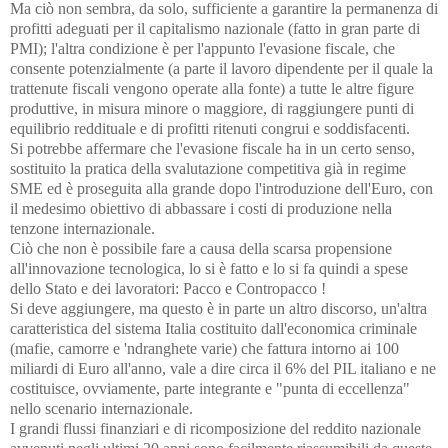
Ma ciò non sembra, da solo, sufficiente a garantire la permanenza di
profitti adeguati per il capitalismo nazionale (fatto in gran parte di
PMI); l'altra condizione è per l'appunto l'evasione fiscale, che
consente potenzialmente (a parte il lavoro dipendente per il quale la
trattenute fiscali vengono operate alla fonte) a tutte le altre figure
produttive, in misura minore o maggiore, di raggiungere punti di
equilibrio reddituale e di profitti ritenuti congrui e soddisfacenti.
Si potrebbe affermare che l'evasione fiscale ha in un certo senso,
sostituito la pratica della svalutazione competitiva già in regime
SME ed è proseguita alla grande dopo l'introduzione dell'Euro, con
il medesimo obiettivo di abbassare i costi di produzione nella
tenzone internazionale.
Ciò che non è possibile fare a causa della scarsa propensione
all'innovazione tecnologica, lo si è fatto e lo si fa quindi a spese
dello Stato e dei lavoratori: Pacco e Contropacco !
Si deve aggiungere, ma questo è in parte un altro discorso, un'altra
caratteristica del sistema Italia costituito dall'economica criminale
(mafie, camorre e 'ndranghete varie) che fattura intorno ai 100
miliardi di Euro all'anno, vale a dire circa il 6% del PIL italiano e ne
costituisce, ovviamente, parte integrante e "punta di eccellenza"
nello scenario internazionale.
I grandi flussi finanziari e di ricomposizione del reddito nazionale