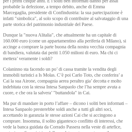
per i primi cinque anni. E i soliti ben informati danno per assai
probabile la defezione, a tempo debito, anche di Emma
Marcegaglia, presidente di Confindustria: la sua partecipazione è
infatti "simbolica", al solo scopo di contribuire al salvataggio di una
parte storica del patrimonio industriale del Paese.
Dunque la "nuova Alitalia", che attualmente ha un capitale di
160.000 euro (come un appartamentino alla periferia di Milano), si
accinge a comprare la parte buona della nostra vecchia compagnia
di bandiera, valutata dai periti 1.050 milioni di euro. Ma chi ci
mettera’ veramente i soldi?
Colaninno sta facendo un po’ di cassa tramite la vendita degli
immobili turistici a Is Molas. C’è poi Carlo Toto, che conferira’ a
Cai la sua Airone, compagnia aerea peraltro gia’ decotta e molto
indebitata con la stessa Intesa Sanpaolo che l’ha sempre avuta a
cuore, e che ora la salvera’ "buttandola" in Cai.
Ma pur di mandare in porto l’affare – dicono i soliti ben informati –
Intesa Sanpaolo presterebbe soldi anche a tutti gli altri soci,
accettando in garanzia le stesse azioni Cai che si accingono a
comprare. Insomma, il solito gigantesco conflitto di interessi, che
vede la banca guidata da Corrado Passera nella veste di artefice,