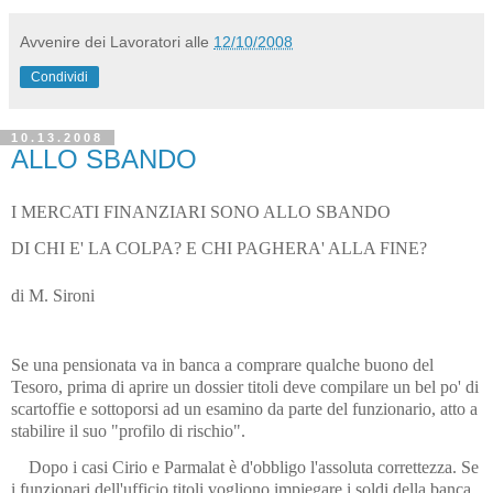
Avvenire dei Lavoratori
alle
12/10/2008
Condividi
10.13.2008
ALLO SBANDO
I MERCATI FINANZIARI SONO ALLO SBANDO
DI CHI E' LA COLPA?
E CHI PAGHERA' ALLA FINE?
di M. Sironi
Se una pensionata va in banca a comprare qualche buono del
Tesoro, prima di aprire un dossier titoli deve compilare un bel po' di
scartoffie e sottoporsi ad un esamino da parte del funzionario, atto a
stabilire il suo "profilo di rischio".
Dopo i casi Cirio e Parmalat è d'obbligo l'assoluta correttezza. Se
i funzionari dell'ufficio titoli vogliono impiegare i soldi della banca