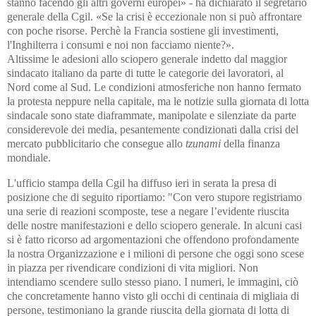
stanno facendo gli altri governi europei» - ha dichiarato il segretario
generale della Cgil. «Se la crisi è eccezionale non si può affrontare
con poche risorse. Perchè la Francia sostiene gli investimenti,
l'Inghilterra i consumi e noi non facciamo niente?».
Altissime le adesioni allo sciopero generale indetto dal maggior
sindacato italiano da parte di tutte le categorie dei lavoratori, al
Nord come al Sud. Le condizioni atmosferiche non hanno fermato
la protesta neppure nella capitale, ma le notizie sulla giornata di lotta
sindacale sono state diaframmate, manipolate e silenziate da parte
considerevole dei media, pesantemente condizionati dalla crisi del
mercato pubblicitario che consegue allo
tzunami
della finanza
mondiale.
L'ufficio stampa della Cgil ha diffuso ieri in serata la presa di
posizione che di seguito riportiamo: "Con vero stupore registriamo
una serie di reazioni scomposte, tese a negare l’evidente riuscita
delle nostre manifestazioni e dello sciopero generale. In alcuni casi
si è fatto ricorso ad argomentazioni che offendono profondamente
la nostra Organizzazione e i milioni di persone che oggi sono scese
in piazza per rivendicare condizioni di vita migliori. Non
intendiamo scendere sullo stesso piano. I numeri, le immagini, ciò
che concretamente hanno visto gli occhi di centinaia di migliaia di
persone, testimoniano la grande riuscita della giornata di lotta di