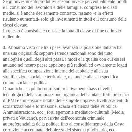
Se gli investimenti produttivi si sono invece percentualmente ridotti
e il consumo dei lavoratori e delle famiglie, comprese le classi
medie, si è anche decisamente contratto, restano -e in effetti
risultano aumentati- solo gli investimenti in titoli e il consumo delle
classi elevate.
In questo è consistita e consiste la lotta di classe di fine ed inizio
millennio.
3.
Abbiamo visto che tra i paesi avanzati la posizione italiana ha
una sua originalità: seppure i trends nazionali sono del tutto
analoghi a quelli degli altri paesi, i modi e la qualità con cui essi si
attuano nel nostro paese appaiono più radicali ed ovviamente legati
alla specifica composizione interna del capitale e alla sua
stratificazione sociale e territoriale, ma anche alla sua specifica
cultura sociale e politica.
Dinamiche e squilibri nord-sud, relativamente basso livello
tecnologico della composizione organica del capitale, forte presenza
di PMI e dimensione ridotta delle singole imprese, livelli scadenti di
scolarizzazione e formazione, scarsa efficienza delle Pubblica
Amministrazione, ecc., forti egemonie mediatico-culturali (Media
privati e Vaticano), pervasività dell'economia criminale,
autoreferenzialità della politica fino al consolidamento della Casta,
corruzione accentuata, debolezza del sistema giudiziario, ecc.,