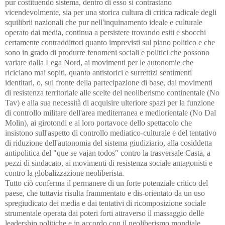
pur costituendo sistema, dentro di esso si contrastano
vicendevolmente, sia per una storica cultura di critica radicale degli
squilibrii nazionali che pur nell'inquinamento ideale e culturale
operato dai media, continua a persistere trovando esiti e sbocchi
certamente contraddittori quanto imprevisti sul piano politico e che
sono in grado di produrre fenomeni sociali e politici che possono
variare dalla Lega Nord, ai movimenti per le autonomie che
riciclano mai sopiti, quanto antistorici e surrettizi sentimenti
identitari, o, sul fronte della partecipazione di base, dai movimenti
di resistenza territoriale alle scelte del neoliberismo continentale (No
Tav) e alla sua necessità di acquisire ulteriore spazi per la funzione
di controllo militare dell'area mediterranea e mediorientale (No Dal
Molin), ai girotondi e ai loro portavoce dello spettacolo che
insistono sull'aspetto di controllo mediatico-culturale e del tentativo
di riduzione dell'autonomia del sistema giudiziario, alla cosiddetta
antipolitica del "que se vajan todos" contro la trasversale Casta, a
pezzi di sindacato, ai movimenti di resistenza sociale antagonisti e
contro la globalizzazione neoliberista.
Tutto ciò conferma il permanere di un forte potenziale critico del
paese, che tuttavia risulta frammentato e dis-orientato da un uso
spregiudicato dei media e dai tentativi di ricomposizione sociale
strumentale operata dai poteri forti attraverso il massaggio delle
leadership politiche e in accordo con il neoliberismo mondiale.