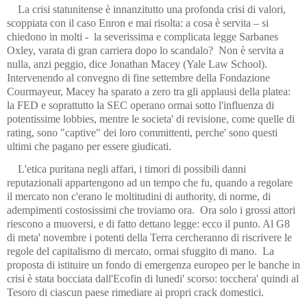
La crisi statunitense è innanzitutto una profonda crisi di valori,
scoppiata con il caso Enron e mai risolta: a cosa è servita – si
chiedono in molti -
la severissima e complicata legge Sarbanes
Oxley, varata di gran carriera dopo lo scandalo?
Non è servita a
nulla, anzi peggio, dice Jonathan Macey (Yale Law School).
Intervenendo al convegno di fine settembre della Fondazione
Courmayeur, Macey ha sparato a zero tra gli applausi della platea:
la FED e soprattutto la SEC operano ormai sotto l'influenza di
potentissime lobbies, mentre le societa' di revisione, come quelle di
rating, sono "captive" dei loro committenti, perche' sono questi
ultimi che pagano per essere giudicati.
L'etica puritana negli affari, i timori di possibili danni
reputazionali appartengono ad un tempo che fu, quando a regolare
il mercato non c'erano le moltitudini di authority, di norme, di
adempimenti costosissimi che troviamo ora.
Ora solo i grossi attori
riescono a muoversi, e di fatto dettano legge: ecco il punto. Al G8
di meta' novembre i potenti della Terra cercheranno di riscrivere le
regole del capitalismo di mercato, ormai sfuggito di mano.
La
proposta di istituire un fondo di emergenza europeo per le banche in
crisi è stata bocciata dall'Ecofin di lunedi' scorso: tocchera' quindi al
Tesoro di ciascun paese rimediare ai propri crack domestici.