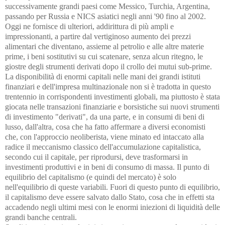
successivamente grandi paesi come Messico, Turchia, Argentina,
passando per Russia e NICS asiatici negli anni '90 fino al 2002.
Oggi ne fornisce di ulteriori, addirittura di più ampli e
impressionanti, a partire dal vertiginoso aumento dei prezzi
alimentari che diventano, assieme al petrolio e alle altre materie
prime, i beni sostitutivi su cui scatenare, senza alcun ritegno, le
giostre degli strumenti derivati dopo il crollo dei mutui sub-prime.
La disponibilità di enormi capitali nelle mani dei grandi istituti
finanziari e dell'impresa multinazionale non si è tradotta in questo
trentennio in corrispondenti investimenti globali, ma piuttosto è stata
giocata nelle transazioni finanziarie e borsistiche sui nuovi strumenti
di investimento "derivati", da una parte, e in consumi di beni di
lusso, dall'altra, cosa che ha fatto affermare a diversi economisti
che, con l'approccio neoliberista, viene minato ed intaccato alla
radice il meccanismo classico dell'accumulazione capitalistica,
secondo cui il capitale, per riprodursi, deve trasformarsi in
investimenti produttivi e in beni di consumo di massa. Il punto di
equilibrio del capitalismo (e quindi del mercato) è solo
nell'equilibrio di queste variabili. Fuori di questo punto di equilibrio,
il capitalismo deve essere salvato dallo Stato, cosa che in effetti sta
accadendo negli ultimi mesi con le enormi iniezioni di liquidità delle
grandi banche centrali.