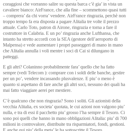
coraggiosi che vorranno salire su questa barca c’è gia’ in vista un
cavaliere bianco: AirFrance, che alla fine – scommettono quasi tutti
– comprera’ da chi vorra’ vendere. AirFrance ringrazia, perchè non
troppo tempo fa era disposta a pagare Alitalia tre volte il prezzo
attuale. Carlo Toto, patron di Airone, ringrazia e torna a fare il
costruttore in Calabria. E un po’ ringrazia anche Lufthansa, che
intanto ha stretto accordi con la SEA (gestore dell’aeroporto di
Malpensa) e vede aumentare i propri passeggeri di mano in mano
che Alitalia annulla i voli mentre i soci di Cai si dilungano in
patteggi.
E gli altri? Colaninno probabilmente fara’ quello che ha fatto
sempre (vedi Telecom ): comprare con i soldi delle banche, gestire
per un po’, vendere incassando plusvalenze. E piu’ o meno è
quanto si aspettano di fare anche gli altri soci, nessuno dei quali ha
mai fatto viaggiare aerei per mestiere.
C’è qualcuno che non ringrazia? Sono i soliti. Gli azionisti della
vecchia Alitalia, ex societa’ quotata, le cui azioni non valgono piu’
nulla, e tra di essi il pacchetto piu’ grosso l’ha sempre il Tesoro. Ci
sono poi quelli che hanno in mano obbligazioni Alitalia: piu’ di 700
milioni in controvalore, distribuite tra risparmiatori, fondi, gestioni.
E anche qui piu’ della meta’ le ha sottoscritte il Tesoro.