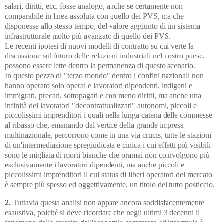
salari, diritti, ecc. fosse analogo, anche se certamente non
comparabile in linea assoluta con quello dei PVS, ma che
disponesse allo stesso tempo, del valore aggiunto di un sistema
infrastrutturale molto più avanzato di quello dei PVS.
Le recenti ipotesi di nuovi modelli di contratto su cui verte la
discussione sul futuro delle relazioni industriali nel nostro paese,
possono essere lette dentro la permanenza di questo scenario.
In questo pezzo di "terzo mondo" dentro i confini nazionali non
hanno operato solo operai e lavoratori dipendenti, indigeni e
immigrati, precari, sottopagati e con meno diritti, ma anche una
infinità dei lavoratori "decontrattualizzati" autonomi, piccoli e
piccolissimi imprenditori i quali nella lunga catena delle commesse
al ribasso che, emanando dal vertice della grande impresa
multinazionale, percorrono come in una via crucis, tutte le stazioni
di un'intermediazione spregiudicata e cinica i cui effetti più visibili
sono le migliaia di morti bianche che oramai non coinvolgono più
esclusivamente i lavoratori dipendenti, ma anche piccoli e
piccolissimi imprenditori il cui status di liberi operatori del mercato
è sempre più spesso ed oggettivamente, un titolo del tutto posticcio.
2.
Tuttavia questa analisi non appare ancora soddisfacentemente
esaustiva, poiché si deve ricordare che negli ultimi 3 decenni il