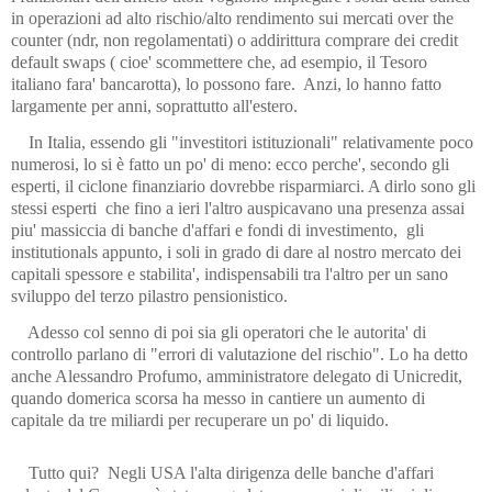
in operazioni ad alto rischio/alto rendimento sui mercati over the
counter (ndr, non regolamentati) o addirittura comprare dei credit
default swaps ( cioe' scommettere che, ad esempio, il Tesoro
italiano fara' bancarotta), lo possono fare.
Anzi, lo hanno fatto
largamente per anni, soprattutto all'estero.
In Italia, essendo gli "investitori istituzionali" relativamente poco
numerosi, lo si è fatto un po' di meno: ecco perche', secondo gli
esperti, il ciclone finanziario dovrebbe risparmiarci. A dirlo sono gli
stessi esperti
che fino a ieri l'altro auspicavano una presenza assai
piu' massiccia di banche d'affari e fondi di investimento,
gli
institutionals appunto, i soli in grado di dare al nostro mercato dei
capitali spessore e stabilita', indispensabili tra l'altro per un sano
sviluppo del terzo pilastro pensionistico.
Adesso col senno di poi sia gli operatori che le autorita' di
controllo parlano di "errori di valutazione del rischio". Lo ha detto
anche Alessandro Profumo, amministratore delegato di Unicredit,
quando domerica scorsa ha messo in cantiere un aumento di
capitale da tre miliardi per recuperare un po' di liquido.
Tutto qui?
Negli USA l'alta dirigenza delle banche d'affari