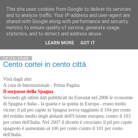
This site uses cookies from Google to deliver its services
Avvenire dei Lavoratori
and to analyze traffic. Your IP address and user-agent are
shared with Google along with performance and security
metrics to ensure quality of service, generate usage
ECONOMIA
statistics, and to detect and address abuse.
LEARN MORE
GOT IT
▼
12.15.2008
Cento cortei in cento città
Visti dagli altri
A cura di Internazionale - Prima Pagina
Il sorpasso
della Spagna
Secondo gli ultimi dati pubblicati da Eurostat nel 2006 le economie
di Spagna e Italia - la quarta e la quinta in Europa - erano molto
vicine: il pil pro capite in Spagna aveva raggiunto il 104 per cento
del reddito medio degli abitanti dell'Unione europea, contro il 103
per cento dell'Italia. Nel 2007 il divario è cresciuto: il pil pro capite
spagnolo è aumentato al 106 per cento contro il 101 per cento
dell'Italia.