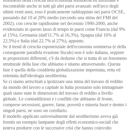
fenomeno della crescita dell'economia sommersa ed informale è
riscontrabile anche in tutti gli altri paesi avanzati: nell'arco degli
ultimi venti anni, esso è praticamente raddoppiato nei paesi OCSE,
passando dal 10 al 20% medio (secondo una stima del FMI del
2002), con crescite rapidissime nel decennio 1990-2000, anche
evidenziato in questo lasso di tempo in paesi come Francia (dal 9%
al 15%), Germania (dall'11.7% al 16,3%), Spagna (dal 16% al
22,5%) e Italia (dal 22.7% al 27%), appunto.
Se il trend di crescita esponenziale dell'economia sommersa (e della
conseguente parallela evasione fiscale) non è solo italiana, seppure
in proporzioni differenti, c'è da dedurne che si tratta di un fenomeno
strutturale della fase che abbiamo e stiamo attraversando. Questa
fase è quella della cosiddetta globalizzazione imperniata, retta ed
orientata dall'ideologia neoliberista.
Se ci siamo arrischiati a ipotizzare una stima del travaso di reddito
da mondo del lavoro a capitale in Italia possiamo solo immaginare
quali siano state le dimensioni del travaso di reddito a livello
globale. Le contraddizioni e i conflitti che abbiamo di fronte,
comprese secessioni, guerre, fame, povertà e miseria fuori e dentro i
singoli paesi, ne sono un corollario.
Il modello applicato universalmente dal neoliberismo aveva già
fornito un esempio lampante degli effetti economico-sociali che
poteva produrre con le successive crisi che hanno coinvolto