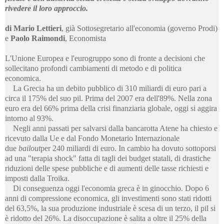
rivedere il loro approccio.
di Mario Lettieri
, già Sottosegretario all'economia (governo Prodi)
e
Paolo Raimondi
,
Economista
L'Unione Europea e l'eurogruppo sono di fronte a decisioni che
sollecitano profondi cambiamenti di metodo e di politica
economica.
La Grecia ha un debito pubblico di 310 miliardi di euro pari a
circa il 175% del suo pil. Prima del 2007 era dell'89%. Nella zona
euro era del 66% prima della crisi finanziaria globale, oggi si aggira
intorno al 93%.
Negli anni passati per salvarsi dalla bancarotta Atene ha chiesto e
ricevuto dalla Ue e dal Fondo Monetario Internazionale
due
bailout
per 240 miliardi di euro. In cambio ha dovuto sottoporsi
ad una "terapia shock" fatta di tagli dei budget statali, di drastiche
riduzioni delle spese pubbliche e di aumenti delle tasse richiesti e
imposti dalla Troika.
Di conseguenza oggi l'economia greca è in ginocchio. Dopo 6
anni di compressione economica, gli investimenti sono stati ridotti
del 63,5%, la sua produzione industriale è scesa di un terzo, il pil si
è ridotto del 26%. La disoccupazione è salita a oltre il 25% della