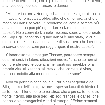
fenomeno terroristico, che è più da temersi sul fronte interno,
alla luce degli episodi francesi e danesi
"Mettere in correlazione gli sbarchi di questi giorni con la
minaccia terroristica sarebbe, oltre che un errore, anche un
modo per non risolvere un problema delicato e sempre più
attuale che non può più riguardare solamente il nostro
paese". Ne è convinto Daniele Tissone, segretario generale
del Silp Cgil, secondo il quale non vi è, allo stato, "alcun
elemento che ci possa consentire di sostenere che i terroristi
si servano dei barconi per raggiungere il nostro paese".
Ciononostante, prosegue Tissone, potrebbero sempre
determinarsi, in futuro, situazioni nuove, "anche se non si
comprende perché potenziali terroristi rischierebbero la
propria vita utilizzando tali mezzi, che, come si è visto,
hanno condotto alla morte centinaia di persone".
Non va pertanto confuso, a giudizio del segretario del
Silp, il tema dell'immigrazione – spesso fatta di richiedenti
asilo – con il fenomeno terroristico, che è più da temersi sul
fronte interno, alla luce degli episodi francesi e danesi che
hanno visto protagonisti cittadini europei. "Esiste semmai –