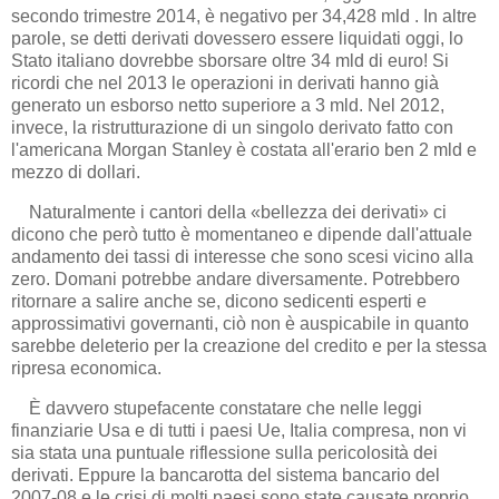
secondo trimestre 2014, è negativo per 34,428 mld . In altre
parole, se detti derivati dovessero essere liquidati oggi, lo
Stato italiano dovrebbe sborsare oltre 34 mld di euro! Si
ricordi che nel 2013 le operazioni in derivati hanno già
generato un esborso netto superiore a 3 mld. Nel 2012,
invece, la ristrutturazione di un singolo derivato fatto con
l'americana Morgan Stanley è costata all'erario ben 2 mld e
mezzo di dollari.
Naturalmente i cantori della «bellezza dei derivati» ci
dicono che però tutto è momentaneo e dipende dall'attuale
andamento dei tassi di interesse che sono scesi vicino alla
zero. Domani potrebbe andare diversamente. Potrebbero
ritornare a salire anche se, dicono sedicenti esperti e
approssimativi governanti, ciò non è auspicabile in quanto
sarebbe deleterio per la creazione del credito e per la stessa
ripresa economica.
È davvero stupefacente constatare che nelle leggi
finanziarie Usa e di tutti i paesi Ue, Italia compresa, non vi
sia stata una puntuale riflessione sulla pericolosità dei
derivati. Eppure la bancarotta del sistema bancario del
2007-08 e le crisi di molti paesi sono state causate proprio