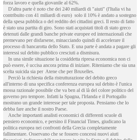
forza lavoro e quella giovanile al 62%.
D'altra parte è noto che dei 240 miliardi di "aiuti" (l'Italia vi ha
contribuito con 41 miliardi di euro) solo il 10% è andato a sostegno
della spesa pubblica o del reddito dei cittadini greci. Il resto di fatto
è stato una partita di giro. Sono stati acquistati titoli di stato greco
detenuti dalle grandi banche private europee ed internazionali che
premevano per disfarsene, minacciando quindi di accelerare il
processo di bancarotta dello Stato. E una parte è andata a pagare gli
interessi sul debito pubblico cresciuti a dismisura.
In una simile situazione la cosiddetta ripresa economica non ci
può essere, è uccisa ancora prima di iniziare. Riteniamo che sia una
scelta suicida sia per Atene che per Bruxelles.
Perciò la richiesta della ristrutturazione del debito greco
all'interno di una specifica conferenza europea sul debito è l'unica
mossa razionale possibile che va ben al di là del colore politico del
governo pro tempore. Infatti la Spagna, l'Irlanda e il Portogallo
mostrano un grande interesse per tale proposta. Pensiamo che lo
debba fare anche il nostro Paese.
Anche importanti analisti economici di differenti scuole di
pensiero economico, e persino il Financial Times, giudicano la
politica europea nei confronti della Grecia completamente
fallimentare. Osservano che se fossero concessi nuovi aiuti