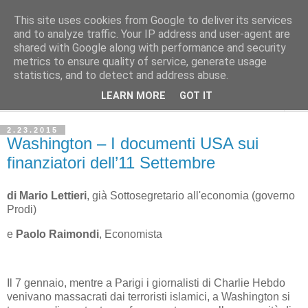
This site uses cookies from Google to deliver its services
Avvenire dei Lavoratori
and to analyze traffic. Your IP address and user-agent are
shared with Google along with performance and security
metrics to ensure quality of service, generate usage
ECONOMIA
statistics, and to detect and address abuse.
LEARN MORE
GOT IT
▼
2.23.2015
Washington – I documenti USA sui
finanziatori dell’11 Settembre
di Mario Lettieri
, già Sottosegretario all'economia (governo
Prodi)
e
Paolo Raimondi
, Economista
Il 7 gennaio, mentre a Parigi i giornalisti di Charlie Hebdo
venivano massacrati dai terroristi islamici, a Washington si