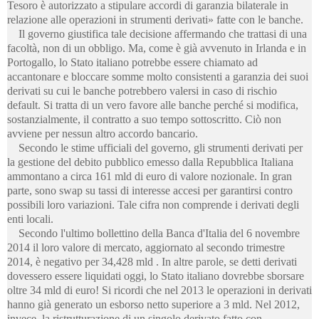
Tesoro è autorizzato a stipulare accordi di garanzia bilaterale in
relazione alle operazioni in strumenti derivati» fatte con le banche.
Il governo giustifica tale decisione affermando che trattasi di una
facoltà, non di un obbligo. Ma, come è già avvenuto in Irlanda e in
Portogallo, lo Stato italiano potrebbe essere chiamato ad
accantonare e bloccare somme molto consistenti a garanzia dei suoi
derivati su cui le banche potrebbero valersi in caso di rischio
default. Si tratta di un vero favore alle banche perché si modifica,
sostanzialmente, il contratto a suo tempo sottoscritto. Ciò non
avviene per nessun altro accordo bancario.
Secondo le stime ufficiali del governo, gli strumenti derivati per
la gestione del debito pubblico emesso dalla Repubblica Italiana
ammontano a circa 161 mld di euro di valore nozionale. In gran
parte, sono swap su tassi di interesse accesi per garantirsi contro
possibili loro variazioni. Tale cifra non comprende i derivati degli
enti locali.
Secondo l'ultimo bollettino della Banca d'Italia del 6 novembre
2014 il loro valore di mercato, aggiornato al secondo trimestre
2014, è negativo per 34,428 mld . In altre parole, se detti derivati
dovessero essere liquidati oggi, lo Stato italiano dovrebbe sborsare
oltre 34 mld di euro! Si ricordi che nel 2013 le operazioni in derivati
hanno già generato un esborso netto superiore a 3 mld. Nel 2012,
invece, la ristrutturazione di un singolo derivato fatto con