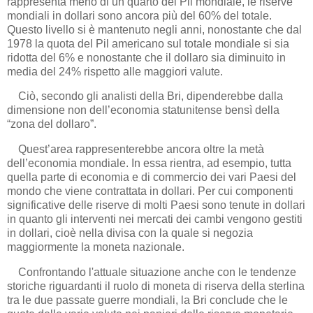
rappresenta meno di un quarto del Pil mondiale, le riserve
mondiali in dollari sono ancora più del 60% del totale.
Questo livello si è mantenuto negli anni, nonostante che dal
1978 la quota del Pil americano sul totale mondiale si sia
ridotta del 6% e nonostante che il dollaro sia diminuito in
media del 24% rispetto alle maggiori valute.
Ciò, secondo gli analisti della Bri, dipenderebbe dalla
dimensione non dell’economia statunitense bensì della
“zona del dollaro”.
Quest’area rappresenterebbe ancora oltre la metà
dell’economia mondiale. In essa rientra, ad esempio, tutta
quella parte di economia e di commercio dei vari Paesi del
mondo che viene contrattata in dollari. Per cui componenti
significative delle riserve di molti Paesi sono tenute in dollari
in quanto gli interventi nei mercati dei cambi vengono gestiti
in dollari, cioè nella divisa con la quale si negozia
maggiormente la moneta nazionale.
Confrontando l'attuale situazione anche con le tendenze
storiche riguardanti il ruolo di moneta di riserva della sterlina
tra le due passate guerre mondiali, la Bri conclude che le