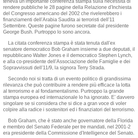
teneva un'importante conferenza stampa sulla necessità di
rendere pubbliche le 28 pagine della Relazione d'Inchiesta
del Congresso americano del 2002 che rivelerebbero i
finanziamenti dell'Arabia Saudita ai terroristi dell'11
Settembre. Queste pagine furono secretate dal presidente
George Bush. Purtroppo lo sono ancora.
La citata conferenza stampa è stata tenuta dall'ex
senatore democratico Bob Graham insieme a due deputati, il
repubblicano Walter Jones e il democratico Stephen Lynch,
e alla co-presidente dell'Associazione delle Famiglie e dei
Sopravvissuti dell'11/9, la signora Terry Strada.
Secondo noi si tratta di un evento politico di grandissima
rilevanza che può contribuire a rendere più efficace la lotta
al terrorismo e al fondamentalismo. Purtroppo la grande
stampa europea ed internazionale lo ha ignorato. E' davvero
singolare se si considera che si dice a gran voce di voler
colpire alla radice i sostenitori ed i finanziatori del terrorismo.
Bob Graham, che è stato anche governatore della Florida
e membro del Senato Federale per tre mandati, nel 2001-2
era presidente della Commissione d'Intelligence del Senato.