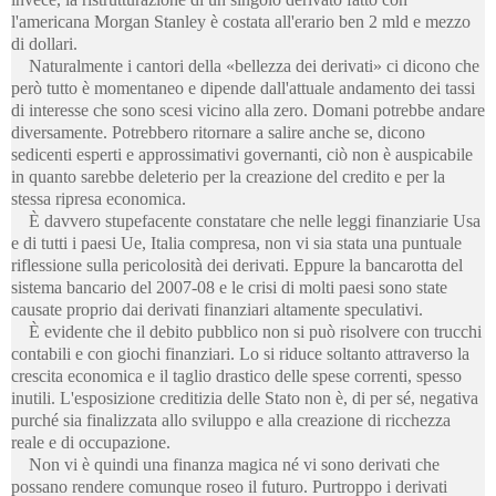
l'americana Morgan Stanley è costata all'erario ben 2 mld e mezzo
di dollari.
Naturalmente i cantori della «bellezza dei derivati» ci dicono che
però tutto è momentaneo e dipende dall'attuale andamento dei tassi
di interesse che sono scesi vicino alla zero. Domani potrebbe andare
diversamente. Potrebbero ritornare a salire anche se, dicono
sedicenti esperti e approssimativi governanti, ciò non è auspicabile
in quanto sarebbe deleterio per la creazione del credito e per la
stessa ripresa economica.
È davvero stupefacente constatare che nelle leggi finanziarie Usa
e di tutti i paesi Ue, Italia compresa, non vi sia stata una puntuale
riflessione sulla pericolosità dei derivati. Eppure la bancarotta del
sistema bancario del 2007-08 e le crisi di molti paesi sono state
causate proprio dai derivati finanziari altamente speculativi.
È evidente che il debito pubblico non si può risolvere con trucchi
contabili e con giochi finanziari. Lo si riduce soltanto attraverso la
crescita economica e il taglio drastico delle spese correnti, spesso
inutili. L'esposizione creditizia delle Stato non è, di per sé, negativa
purché sia finalizzata allo sviluppo e alla creazione di ricchezza
reale e di occupazione.
Non vi è quindi una finanza magica né vi sono derivati che
possano rendere comunque roseo il futuro. Purtroppo i derivati