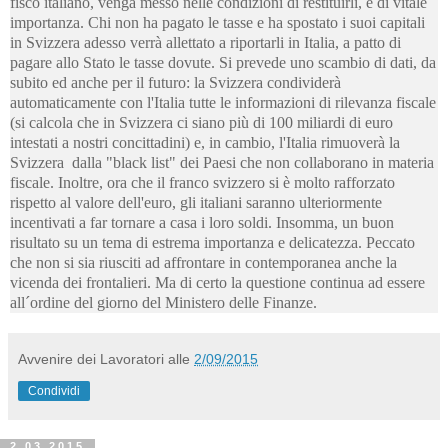
fisco italiano, venga messo nelle condizioni di restituirli, è di vitale
importanza. Chi non ha pagato le tasse e ha spostato i suoi capitali
in Svizzera adesso verrà allettato a riportarli in Italia, a patto di
pagare allo Stato le tasse dovute. Si prevede uno scambio di dati, da
subito ed anche per il futuro: la Svizzera condividerà
automaticamente con l'Italia tutte le informazioni di rilevanza fiscale
(si calcola che in Svizzera ci siano più di 100 miliardi di euro
intestati a nostri concittadini) e, in cambio, l'Italia rimuoverà la
Svizzera dalla "black list" dei Paesi che non collaborano in materia
fiscale. Inoltre, ora che il franco svizzero si è molto rafforzato
rispetto al valore dell'euro, gli italiani saranno ulteriormente
incentivati a far tornare a casa i loro soldi. Insomma, un buon
risultato su un tema di estrema importanza e delicatezza. Peccato
che non si sia riusciti ad affrontare in contemporanea anche la
vicenda dei frontalieri. Ma di certo la questione continua ad essere
all´ordine del giorno del Ministero delle Finanze.
Avvenire dei Lavoratori
alle
2/09/2015
Condividi
2.03.2015