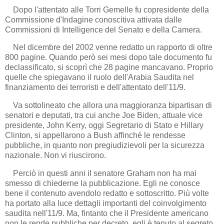
Dopo l'attentato alle Torri Gemelle fu copresidente della
Commissione d'Indagine conoscitiva attivata dalle
Commissioni di Intelligence del Senato e della Camera.
Nel dicembre del 2002 venne redatto un rapporto di oltre
800 pagine. Quando però sei mesi dopo tale documento fu
declassificato, si scoprì che 28 pagine mancavano. Proprio
quelle che spiegavano il ruolo dell'Arabia Saudita nel
finanziamento dei terroristi e dell'attentato dell'11/9.
Va sottolineato che allora una maggioranza bipartisan di
senatori e deputati, tra cui anche Joe Biden, attuale vice
presidente, John Kerry, oggi Segretario di Stato e Hillary
Clinton, si appellarono a Bush affinché le rendesse
pubbliche, in quanto non pregiudizievoli per la sicurezza
nazionale. Non vi riuscirono.
Perciò in questi anni il senatore Graham non ha mai
smesso di chiederne la pubblicazione. Egli ne conosce
bene il contenuto avendolo redatto e sottoscritto. Più volte
ha portato alla luce dettagli importanti del coinvolgimento
saudita nell'11/9. Ma, fintanto che il Presidente americano
non le rende pubbliche per decreto, egli è tenuto al segreto