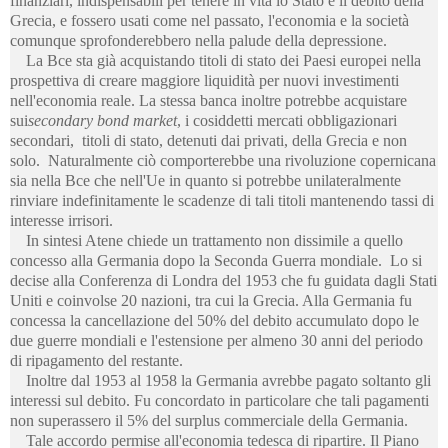
finanziari, indispensabili per tenere in vita lo Stato e il debito della
Grecia, e fossero usati come nel passato, l'economia e la società
comunque sprofonderebbero nella palude della depressione.
La Bce sta già acquistando titoli di stato dei Paesi europei nella
prospettiva di creare maggiore liquidità per nuovi investimenti
nell'economia reale. La stessa banca inoltre potrebbe acquistare
sui
secondary bond market
, i cosiddetti mercati obbligazionari
secondari, titoli di stato, detenuti dai privati, della Grecia e non
solo. Naturalmente ciò comporterebbe una rivoluzione copernicana
sia nella Bce che nell'Ue in quanto si potrebbe unilateralmente
rinviare indefinitamente le scadenze di tali titoli mantenendo tassi di
interesse irrisori.
In sintesi Atene chiede un trattamento non dissimile a quello
concesso alla Germania dopo la Seconda Guerra mondiale. Lo si
decise alla Conferenza di Londra del 1953 che fu guidata dagli Stati
Uniti e coinvolse 20 nazioni, tra cui la Grecia. Alla Germania fu
concessa la cancellazione del 50% del debito accumulato dopo le
due guerre mondiali e l'estensione per almeno 30 anni del periodo
di ripagamento del restante.
Inoltre dal 1953 al 1958 la Germania avrebbe pagato soltanto gli
interessi sul debito. Fu concordato in particolare che tali pagamenti
non superassero il 5% del surplus commerciale della Germania.
Tale accordo permise all'economia tedesca di ripartire. Il Piano