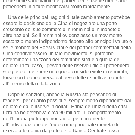
quote delle varie valute nei panieri delle riserve monetarie
potrebbero in futuro modificarsi molto rapidamente.
Una delle principali ragioni di tale cambiamento potrebbe
essere la decisione della Cina di negoziare una parte
crescente del suo commercio in renminbi o in monete di
altre nazioni. Se il renminbi evidenziasse un movimento
sostanzialmente indipendente rispetto alle principali valute e
se le monete dei Paesi vicini e dei partner commerciali della
Cina condividessero un tale movimento, si potrebbe
determinare una “zona del remninbi” simile a quella del
dollaro. In tal caso, i gestori delle riserve ufficiali potrebbero
scegliere di detenere una quota considerevole di renminbi,
forse non troppo diversa dal peso delle rispettive monete
all’interno della citata zona.
Dopo le sanzioni, anche la Russia sta pensando di
rendersi, per quanto possibile, sempre meno dipendente dal
dollaro e dalle riserve in dollari. Prima dell'inizio della crisi
ucraina ne deteneva circa 90 miliardi. Il comportamento
dell’Europa purtroppo non aiuta, per il momento,
all’individuazione dell’euro come principale moneta di
riserva alternativa da parte della Banca Centrale russa.