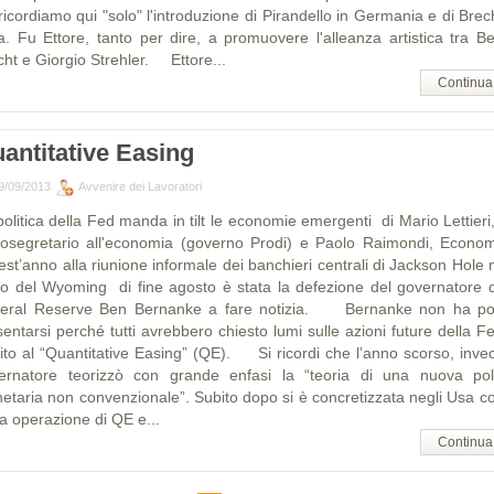
ricordiamo qui "solo" l'introduzione di Pirandello in Germania e di Brec
ia. Fu Ettore, tanto per dire, a promuovere l'alleanza artistica tra Be
cht e Giorgio Strehler. Ettore...
Continua
antitative Easing
9/09/2013
Avvenire dei Lavoratori
olitica della Fed manda in tilt le economie emergenti di Mario Lettieri
tosegretario all'economia (governo Prodi) e Paolo Raimondi, Econom
st’anno alla riunione informale dei banchieri centrali di Jackson Hole n
to del Wyoming di fine agosto è stata la defezione del governatore d
eral Reserve Ben Bernanke a fare notizia. Bernanke non ha po
entarsi perché tutti avrebbero chiesto lumi sulle azioni future della F
ito al “Quantitative Easing” (QE). Si ricordi che l’anno scorso, invece
ernatore teorizzò con grande enfasi la “teoria di una nuova poli
etaria non convenzionale”. Subito dopo si è concretizzata negli Usa co
za operazione di QE e...
Continua