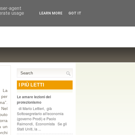
NTE COOPERATIVO, ZURIGO
 user-agent
nerate usage
LEARN MORE
GOT IT
I PIÙ LETTI
o La
 per
Le amare lezioni del
protezionismo
ema”.
di Mario Lettieri, già
 Nel
Sottosegretario all'economia
buto
(governo Prodi) e Paolo
orra
Raimondi, Economista Se gli
ma un
Stati Uniti, la ...
rchi