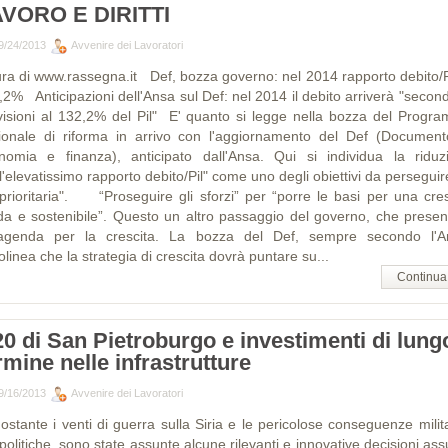
VORO E DIRITTI
9/24/2013
Avvenire dei Lavoratori
ura di www.rassegna.it Def, bozza governo: nel 2014 rapporto debito/Pi
,2% Anticipazioni dell'Ansa sul Def: nel 2014 il debito arriverà "second
visioni al 132,2% del Pil" E' quanto si legge nella bozza del Progr
ionale di riforma in arrivo con l'aggiornamento del Def (Document
nomia e finanza), anticipato dall'Ansa. Qui si individua la riduz
l'elevatissimo rapporto debito/Pil" come uno degli obiettivi da perseguir
 prioritaria". “Proseguire gli sforzi” per “porre le basi per una cres
ida e sostenibile”. Questo un altro passaggio del governo, che presen
agenda per la crescita. La bozza del Def, sempre secondo l'A
olinea che la strategia di crescita dovrà puntare su...
Continua
0 di San Pietroburgo e investimenti di lung
rmine nelle infrastrutture
9/16/2013
Avvenire dei Lavoratori
ostante i venti di guerra sulla Siria e le pericolose conseguenze milita
olitiche, sono state assunte alcune rilevanti e innovative decisioni as