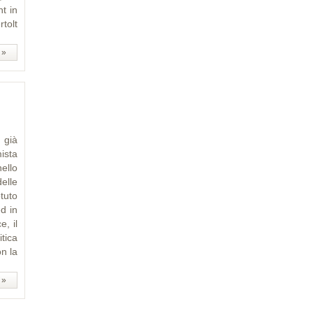
ht in
rtolt
 »
, già
ista
ello
elle
tuto
ed in
, il
tica
n la
 »