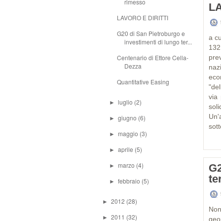
rimesso
LA
LAVORO E DIRITTI
G20 di San Pietroburgo e
a c
investimenti di lungo ter...
132
Centenario di Ettore Cella-
pre
Dezza
naz
eco
Quantitative Easing
"del
via
luglio
(2)
►
sol
Un'
giugno
(6)
►
sott
maggio
(3)
►
aprile
(5)
►
marzo
(4)
G2
►
te
febbraio
(5)
►
2012
(28)
►
Non
2011
(32)
►
geop