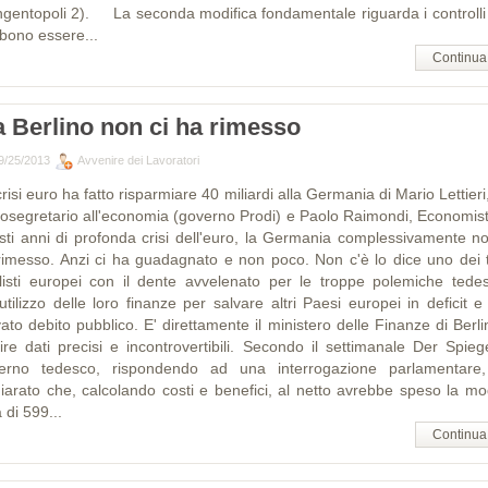
ngentopoli 2). La seconda modifica fondamentale riguarda i controlli
bono essere...
Continua
 Berlino non ci ha rimesso
9/25/2013
Avvenire dei Lavoratori
risi euro ha fatto risparmiare 40 miliardi alla Germania di Mario Lettieri
tosegretario all'economia (governo Prodi) e Paolo Raimondi, Economist
sti anni di profonda crisi dell'euro, la Germania complessivamente no
rimesso. Anzi ci ha guadagnato e non poco. Non c'è lo dice uno dei t
listi europei con il dente avvelenato per le troppe polemiche tede
'utilizzo delle loro finanze per salvare altri Paesi europei in deficit 
ato debito pubblico. E' direttamente il ministero delle Finanze di Berl
ire dati precisi e incontrovertibili. Secondo il settimanale Der Spiege
erno tedesco, rispondendo ad una interrogazione parlamentare
hiarato che, calcolando costi e benefici, al netto avrebbe speso la mo
a di 599...
Continua