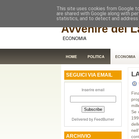
This site uses cookies from Google to 
are shared with Google along with per
statistics, and to detect and address
Avvenire dei L
ECONOMIA
HOME
POLITICA
ECONOMIA
LA
SEGUICI VIA EMAIL
Inserire email
Fin
pro
mill
Se 
199
Delivered by
FeedBurner
del
nell
ARCHIVIO
con