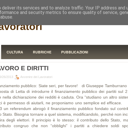
RISTORA
deliver its services and to analyze traffic. Your IP address and
formance and security metrics to ensure quality of service, ge
 abuse.
avoratori
CULTURA
RUBRICHE
PUBBLICAZIONI
VORO E DIRITTI
9/26/2013
Avvenire dei Lavoratori
anziamento pubblico: Siate seri, per favore! di Giuseppe Tamburran
posta di Letta di introdurre il finanziamento pubblico dei partiti sul 2
e nella dichiarazione dei redditi è caduta. Ora “studiano un altro sist
ci è permesso di aiutarli, ne proponiamo uno semplice ed efficace.
3 un referendum abrogò il finanziamento pubblico fondato sul contri
lo Stato. Bisogna tornare a quel sistema, modificandolo, perché non inc
’ira degli elettori. Il principio è lo stesso: il contributo dello Stato, 
tributo congruo che non “obblighi” i partiti a chiedere soldi spo