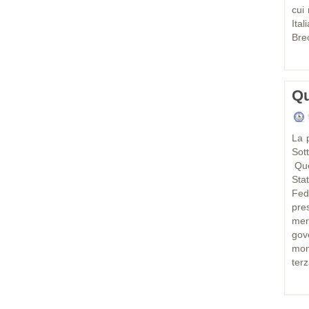
cui 
Ital
Bre
Qu
La p
Sot
Que
Sta
Fed
pres
mer
gov
mon
ter