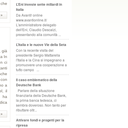
 che
L’Eni investe sette miliardi in
Italia
Da Avanti! online
 »
www.avantionline.it/
L'amministratore delegato
dell'Eni, Claudio Descalzi,
presentando alla comunità ...
L’Italia e le nuove Vie della Seta
Con la recente visita del
, già
presidente Sergio Mattarella
a In
l'Italia e la Cina si impegnano a
n ci
promuovere una cooperazione a
anti
tutto campo ...
sche
Il caso emblematico della
e con
Deutsche Bank
ino a
Parlare della situazione
l, il
finanziaria della Deutsche Bank,
, ha
la prima banca tedesca, ci
dica
sembra doveroso. Non tanto per
ributtare oltr...
 »
Attivare fondi e progetti per la
ripresa