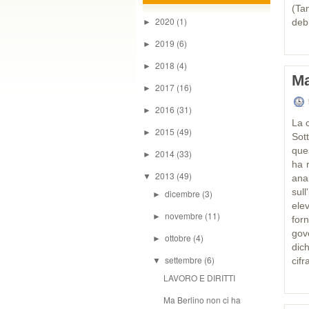
(Ta
2020
(1)
deb
►
2019
(6)
►
2018
(4)
►
Ma
2017
(16)
►
2016
(31)
►
La c
2015
(49)
►
Sot
que
2014
(33)
►
ha 
2013
(49)
▼
ana
sull
dicembre
(3)
►
elev
novembre
(11)
►
forn
gov
ottobre
(4)
►
dic
settembre
(6)
cifr
▼
LAVORO E DIRITTI
Ma Berlino non ci ha