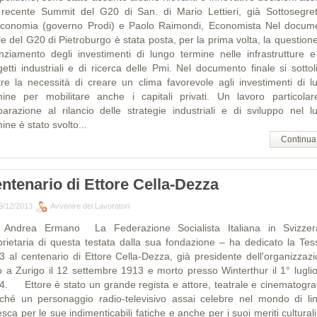
 recente Summit del G20 di San. di Mario Lettieri, già Sottosegret
'economia (governo Prodi) e Paolo Raimondi, Economista Nel docum
le del G20 di Pietroburgo è stata posta, per la prima volta, la question
anziamento degli investimenti di lungo termine nelle infrastrutture e
getti industriali e di ricerca delle Pmi. Nel documento finale si sottol
ltre la necessità di creare un clima favorevole agli investimenti di l
mine per mobilitare anche i capitali privati. Un lavoro particolar
parazione al rilancio delle strategie industriali e di sviluppo nel l
ine è stato svolto...
Continua
ntenario di Ettore Cella-Dezza
9/12/2013
Avvenire dei Lavoratori
Andrea Ermano La Federazione Socialista Italiana in Svizze
prietaria di questa testata dalla sua fondazione – ha dedicato la Tes
3 al centenario di Ettore Cella-Dezza, già presidente dell'organizzazi
o a Zurigo il 12 settembre 1913 e morto presso Winterthur il 1° luglio
4. Ettore è stato un grande regista e attore, teatrale e cinematograf
ché un personaggio radio-televisivo assai celebre nel mondo di li
sca per le sue indimenticabili fatiche e anche per i suoi meriti culturali