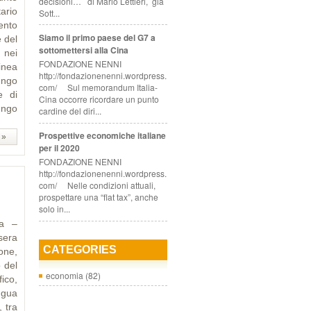
decisioni… di Mario Lettieri, già
ario
Sott...
ento
Siamo il primo paese del G7 a
e del
sottomettersi alla Cina
 nei
FONDAZIONE NENNI
inea
http://fondazionenenni.wordpress.
ungo
com/ Sul memorandum Italia-
e di
Cina occorre ricordare un punto
ungo
cardine del diri...
Prospettive economiche italiane
 »
per il 2020
FONDAZIONE NENNI
http://fondazionenenni.wordpress.
com/ Nelle condizioni attuali,
prospettare una “flat tax”, anche
solo in...
ra –
sera
CATEGORIES
one,
 del
economia
(82)
ico,
ngua
, tra