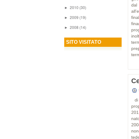
dal
2010
(30)
►
all
2009
(19)
fina
►
fin
2008
(14)
►
pro
ino
SITO VISITATO
ter
pre
term
Ce
di 
pro
201
nat
200
non
tede