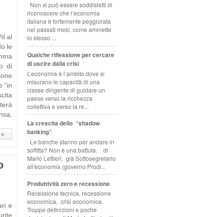
Non si può essere soddisfatti di
riconoscere che l’economia
italiana è fortemente peggiorata
nei passati mesi, come ammette
l al
lo stesso ...
o le
Qualche riflessione per cercare
amma
di uscire dalla crisi
o di
L’economia è l’ambito dove si
ione
misurano le capacità di una
e “in
classe dirigente di guidare un
cita
paese verso la ricchezza
terà
collettiva e verso la re...
nsa,
La crescita dello “shadow
banking”
 »
Le banche stanno per andare in
soffitta? Non è una battuta. di
Mario Lettieri, già Sottosegretario
o
all'economia (governo Prodi...
Produttività zero e recessione
Recessione tecnica, recessione
economica, crisi economica.
ri e
Troppe definizioni e poche
sunte