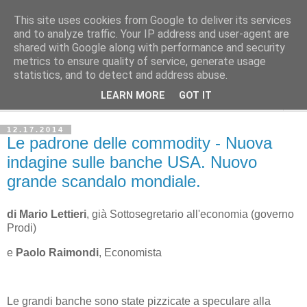
This site uses cookies from Google to deliver its services
Avvenire dei Lavoratori
and to analyze traffic. Your IP address and user-agent are
shared with Google along with performance and security
metrics to ensure quality of service, generate usage
ECONOMIA
statistics, and to detect and address abuse.
LEARN MORE
GOT IT
▼
12.17.2014
Le padrone delle commodity - Nuova
indagine sulle banche USA. Nuovo
grande scandalo mondiale.
di Mario Lettieri
, già Sottosegretario all'economia (governo
Prodi)
e
Paolo Raimondi
, Economista
Le grandi banche sono state pizzicate a speculare alla