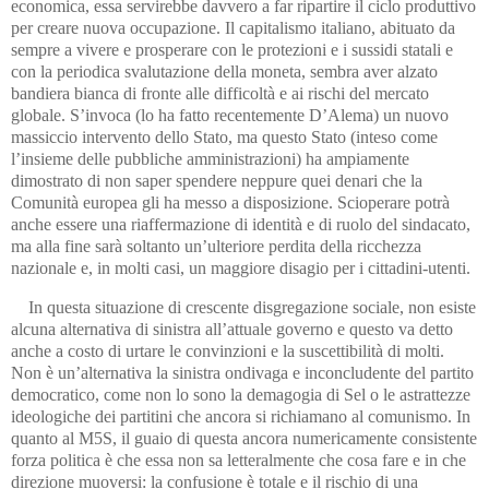
economica, essa servirebbe davvero a far ripartire il ciclo produttivo
per creare nuova occupazione. Il capitalismo italiano, abituato da
sempre a vivere e prosperare con le protezioni e i sussidi statali e
con la periodica svalutazione della moneta, sembra aver alzato
bandiera bianca di fronte alle difficoltà e ai rischi del mercato
globale. S’invoca (lo ha fatto recentemente D’Alema) un nuovo
massiccio intervento dello Stato, ma questo Stato (inteso come
l’insieme delle pubbliche amministrazioni) ha ampiamente
dimostrato di non saper spendere neppure quei denari che la
Comunità europea gli ha messo a disposizione. Scioperare potrà
anche essere una riaffermazione di identità e di ruolo del sindacato,
ma alla fine sarà soltanto un’ulteriore perdita della ricchezza
nazionale e, in molti casi, un maggiore disagio per i cittadini-utenti.
In questa situazione di crescente disgregazione sociale, non esiste
alcuna alternativa di sinistra all’attuale governo e questo va detto
anche a costo di urtare le convinzioni e la suscettibilità di molti.
Non è un’alternativa la sinistra ondivaga e inconcludente del partito
democratico, come non lo sono la demagogia di Sel o le astrattezze
ideologiche dei partitini che ancora si richiamano al comunismo. In
quanto al M5S, il guaio di questa ancora numericamente consistente
forza politica è che essa non sa letteralmente che cosa fare e in che
direzione muoversi: la confusione è totale e il rischio di una