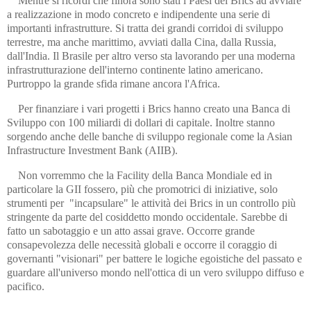
Mentre si ricordi che finora sono stati i Paesi del Brics ad avviare
a realizzazione in modo concreto e indipendente una serie di
importanti infrastrutture. Si tratta dei grandi corridoi di sviluppo
terrestre, ma anche marittimo, avviati dalla Cina, dalla Russia,
dall'India. Il Brasile per altro verso sta lavorando per una moderna
infrastrutturazione dell'interno continente latino americano.
Purtroppo la grande sfida rimane ancora l'Africa.
Per finanziare i vari progetti i Brics hanno creato una Banca di
Sviluppo con 100 miliardi di dollari di capitale. Inoltre stanno
sorgendo anche delle banche di sviluppo regionale come la Asian
Infrastructure Investment Bank (AIIB).
Non vorremmo che la Facility della Banca Mondiale ed in
particolare la GII fossero, più che promotrici di iniziative, solo
strumenti per "incapsulare" le attività dei Brics in un controllo più
stringente da parte del cosiddetto mondo occidentale. Sarebbe di
fatto un sabotaggio e un atto assai grave. Occorre grande
consapevolezza delle necessità globali e occorre il coraggio di
governanti "visionari" per battere le logiche egoistiche del passato e
guardare all'universo mondo nell'ottica di un vero sviluppo diffuso e
pacifico.