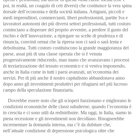
poi, in realtà, un coagulo di ceti diversi) che costituisce la vera spina
dorsale dell’economia e della società italiana. Artigiani, piccoli e
medi imprenditori, commercianti, liberi professionisti, partite Iva e
lavoratori autonomi dei più diversi settori professionali, tutti costoro
cominciano a disperare del proprio avvenire, a perdere il gusto del
rischio e dell’innovazione, a ripiegare su scelte di prudenza e di
rinuncia, convinti ormai che la ripresa non ci sarà o sarà lenta e
debolissima. Tutti costoro costituiscono la grande maggioranza del
paese, assai più di una classe operaia che si è venuta
progressivamente riducendo, man mano che avanzavano i processi
di terziarizzazione del tessuto economico e si veniva imponendo,
anche in Italia come in tutti i paesi avanzati, un’economia dei
servizi. Per di più anche il nostro capitalismo abbandonava anno
dopo anno gli investimenti produttivi per rifugiarsi nel più lucroso
campo della speculazione finanziaria.
Dovrebbe essere noto che gli scioperi funzionano e migliorano le
condizioni economiche delle classi subalterne, quando l’economia è
in crescita e ci sono utili da redistribuire. Ma oggi, in Italia, siamo in
piena recessione e gli investimenti non decollano. Bisognerebbe
incrementare la domanda interna, ma c’è da dubitare che,
nell’attuale condizione di depressione psicologica oltre che