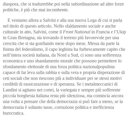
diaspora, che si tradurrebbe poi nella subordinazione ad altre forze
politiche, è più che mai incombente.
E veniamo allora a Salvini e alla sua nuova Lega di cui si parla
nel titolo di questo articolo. Nello sfaldamento sociale e anche
culturale in atto, Salvini, come il
Front National
in Francia e l’Ukip
in Gran Bretagna, sta trovando il terreno più favorevole per una
crescita che si sta gonfiando mese dopo mese. Messa da parte la
fisima del federalismo, il capo leghista ha furbescamente capito che
nell’intera società italiana, da Nord a Sud, ci sono una sofferenza
economica e uno sbandamento morale che possono permettere lo
sfondamento elettorale di una forza politica nazionalpopulista
capace di far leva sulla rabbia e sulla vera e propria disperazione di
ceti sociali che non riescono più a individuare per se stessi motivi
credibili di rassicurazione e di speranza. Se i metalmeccanici di
Landini si agitano nei cortei, la variegata e sempre più sofferente
piccola borghesia italiana resta più silenziosa, ma comincia ancora
una volta a pensare che della democrazia si può fare a meno, se la
democrazia è soltanto tasse, corruzione politica e inefficienza
burocratica.