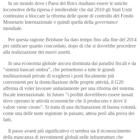
In un mondo dove i Paesi del Brics risultano essere le uniche
locomotive della ripresa è intollerabile che dal 2010 gli Stati Uniti
continuino a bloccare la riforma delle quote di controllo del Fondo
Monetario Internazionale e quindi quella della
governance
mondiale.
Per questa ragione Brisbane ha dato tempo fino alla fine del 2014
per ratificare quanto concordato, dopo di che si dovrebbe procedere
alla realizzazione dei nuovi assetti.
In una economia globale ancora dominata dai paradisi fiscali e da
"sistemi bancari ombra", che permettono a tutte le grandi
multinazionali private di scegliersi i posti fiscalmente più
convenienti per la domiciliazione delle proprie attività, il G20
afferma di voler lavorare unitariamente per una riforma del sistema
fiscale internazionale. In futuro "i profitti dovrebbero essere tassati
dove operano le attività economiche che li producono e dove il
valore viene creato". Si tratta di una dichiarazione di buona volontà,
come una delle tante registrate in passato, attesa però alla prova dei
fatti.
Il passo avanti più significativo ci sembra sia il riconoscimento
della mancanza di investimenti globali nelle infrastrutture che