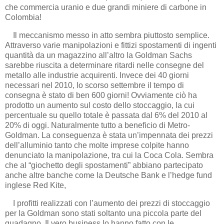
che commercia uranio e due grandi miniere di carbone in
Colombia!
Il meccanismo messo in atto sembra piuttosto semplice.
Attraverso varie manipolazioni e fittizi spostamenti di ingenti
quantità da un magazzino all’altro la Goldman Sachs
sarebbe riuscita a determinare ritardi nelle consegne del
metallo alle industrie acquirenti. Invece dei 40 giorni
necessari nel 2010, lo scorso settembre il tempo di
consegna è stato di ben 600 giorni! Ovviamente ciò ha
prodotto un aumento sul costo dello stoccaggio, la cui
percentuale su quello totale è passata dal 6% del 2010 al
20% di oggi. Naturalmente tutto a beneficio di Metro-
Goldman. La conseguenza è stata un’impennata dei prezzi
dell’alluminio tanto che molte imprese colpite hanno
denunciato la manipolazione, tra cui la Coca Cola. Sembra
che al “giochetto degli spostamenti” abbiano partecipato
anche altre banche come la Deutsche Bank e l’hedge fund
inglese Red Kite,
I profitti realizzati con l’aumento dei prezzi di stoccaggio
per la Goldman sono stati soltanto una piccola parte del
guadagno. Il vero business lo hanno fatto con le