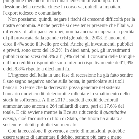
più grande mercato di macchinari tedeschi di vario tipo. La
flessione della crescita cinese in corso va, quindi, a impattare
l'export tedesco e comunitario.
Non possiamo, quindi, negare i rischi di crescenti difficoltà per la
nostra economia. Anche perché si deve tener presente che
l'Italia, a
differenza di altri paesi europei, non ha ancora recuperato la perdita
di pil provocata dalla grande crisi globale del 2008. È ancora di
circa il 4% sotto il livello pre crisi. Anche gli investimenti, pubblici
e privati, sono sotto del 19,2%. In dieci anni, poi, gli investimenti
pubblici sono scesi dal 3% all'1,9% del pil. I consumi delle famiglie
e il loro reddito disponibile sono inferiori rispettivamente dell'1,9%
e dell'8,8% rispetto a dieci anni fa.
L'ingresso dell'Italia in una fase di recessione ha già fatto sentire
il suo segno negativo anche sulla borsa, in particolare sui titoli
bancari. Si teme che la decrescita possa generare nel sistema
bancario nuovi crediti deteriorati e rallentare lo smaltimento dello
stock in sofferenza. A fine 2017 i suddetti crediti deteriorati
ammontavano ancora a 264 miliardi di euro, pari al 17,6% del
totale. E ciò avviene mentre la Bce sta riducendo il
quantitative
easing
, cioè l'acquisto di titoli di Stato, che finora ha aiutato a
sostenere i debiti pubblici sul mercato.
Con la recessione il governo, a corto di munizioni, potrebbe
essere tentato di aumentare il debito, sempre più caro e meno