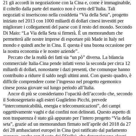
21 gli accordi in negoziazione con la Cina e, come è immaginabile,
il coltello dalla parte del manico non è certo dell’Italia. Tali
negoziati si inseriscono nella cosiddetta “Via della Seta”, progetto
iniziato nel 2013 con 1000 miliardi di dollari cinesi investiti per
migliorare i collegamenti del paese con il resto del mondo. Secondo
Di Maio: “La Via della Seta si firmerà. È un memorandum che
permetterà alle nostre imprese di esportare più Made in Italy nel
mondo e quindi anche in Cina. E questa è una buona occasione per
la nostra economia e le nostre aziende”.
Peccato che la realtà dei fatti sia “un pò” diversa. La bilancia
commerciale Italia-Cina pende infatti verso la seconda per circa 12
miliardi di dollari, nonostante i dazi presenti, che comunque hanno
contribuito a ridurre il saldo negli ultimi anni. Con questo quadro, è
difficile comprendere come l’ingresso nel progetto egemonico
cinese possa giovare sul lungo periodo all’Italia.
Ancor di più se consideriamo l’opacità dell’accordo che, secondo
il Sottosegretario agli esteri Guglielmo Picchi, prevede
“intercomunicabilità, energia e telecomunicazioni”, dei campi
oggettivamente vaghi e dai confini non delineati. Questo aspetto di
non trasparenza è stato già appurato per l’intero progetto “Via della
seta”, grazie ad un memorandum firmato nell’aprile del 2018 da 27
dei 28 ambasciatori europei in Cina (poi ratificato dal parlamento