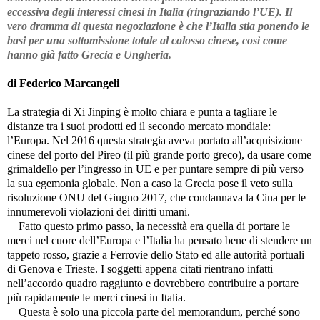
eccessiva degli interessi cinesi in Italia (ringraziando l’UE). Il
vero dramma di questa negoziazione è che l’Italia stia ponendo le
basi per una sottomissione totale al colosso cinese, così come
hanno già fatto Grecia e Ungheria.
di Federico Marcangeli
La strategia di Xi Jinping è molto chiara e punta a tagliare le
distanze tra i suoi prodotti ed il secondo mercato mondiale:
l’Europa. Nel 2016 questa strategia aveva portato all’acquisizione
cinese del porto del Pireo (il più grande porto greco), da usare come
grimaldello per l’ingresso in UE e per puntare sempre di più verso
la sua egemonia globale. Non a caso la Grecia pose il veto sulla
risoluzione ONU del Giugno 2017, che condannava la Cina per le
innumerevoli violazioni dei diritti umani.
Fatto questo primo passo, la necessità era quella di portare le
merci nel cuore dell’Europa e l’Italia ha pensato bene di stendere un
tappeto rosso, grazie a Ferrovie dello Stato ed alle autorità portuali
di Genova e Trieste. I soggetti appena citati rientrano infatti
nell’accordo quadro raggiunto e dovrebbero contribuire a portare
più rapidamente le merci cinesi in Italia.
Questa è solo una piccola parte del memorandum, perché sono