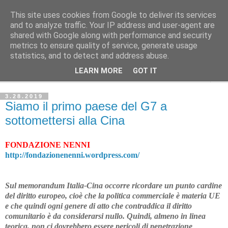
This site uses cookies from Google to deliver its services
Avvenire dei Lavoratori
and to analyze traffic. Your IP address and user-agent are
shared with Google along with performance and security
metrics to ensure quality of service, generate usage
ECONOMIA
statistics, and to detect and address abuse.
LEARN MORE
GOT IT
▼
3.28.2019
Siamo il primo paese del G7 a
sottomettersi alla Cina
FONDAZIONE NENNI
http://fondazionenenni.wordpress.com/
Sul memorandum Italia-Cina occorre ricordare un punto cardine
del diritto europeo, cioè che la politica commerciale è materia UE
e che quindi ogni genere di atto che contraddica il diritto
comunitario è da considerarsi nullo. Quindi, almeno in linea
teorica, non ci dovrebbero essere pericoli di penetrazione