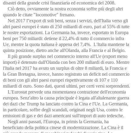
disastri della grande crisi finanziaria ed economica del 2008.
Ciò detto, ovviamente la nostra economia soffre più degli altri
quando le citate "locomotive" frenano.
Nel 2017 l''export di soli beni, senza i servizi, dell'Italia verso gli
altri paesi europei è stato di 250 miliardi di euro, pari al 55% di tutte
le nostre esportazioni. La Germania ha, invece, esportato in Europa
beni per 750 miliardi: detiene il 22,4% di tutto il commercio infra
Ue, mentre la quota italiana è appena del 7,4%. L'Italia mantiene la
quinta posizione, dietro anche all'Olanda, alla Francia e al Belgio.
Il più grande surplus nel commercio interno all'Ue (export meno
import) è detenuto dall'Olanda con ben 200 miliardi di euro. Mentre
l'Italia nel 2017 ha avuto un surplus di oltre 8 miliardi, la Francia e
la Gran Bretagna, invece, hanno registrato un deficit nel commercio
di beni con gli altri paesi europei rispettivamente di 107 e 110
miliardi di euro. Sono dati, questi ultimi, per certi versi sorprendenti.
L'Eurostat prevede una momentanea contrazione dell'economia
europea. Senz'altro la causa principale è legata all'altalenante guerra
dei dazi che Trump ha lanciato contro la Cina e l'Ue. La Germania,
in particolare, soffre degli scandali, originati negli Usa, contro le
emissioni di gas e dei dazi americani sull'import di auto tedesche.
Negli anni passati, l'Europa, in primis la Germania, ha
beneficiato della politica cinese di modernizzazione. La Cina è il