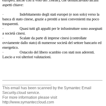
europeo, anche con il voto dei 5Stelle), che denunciavano alcuni
aspetti chiave:
·
Indebitamento degli stati europei (e non solo) verso la
banca di stato cinese, grazie a prestiti a tassi convenienti ma poco
trasparenti.
·
Quasi tutti gli appalti per le infrastrutture sono assegnati
a società cinesi.
·
Scalate da parte di imprese cinesi (controllate
ovviamente dallo stato) di numerose società del settore bancario ed
energetico.
·
Ostacolo del libero scambio con stati non aderenti.
Lascio a voi ulteriori valutazioni.
_______________________________________________
_______________________
This email has been scanned by the Symantec Email
Security.cloud service.
For more information please visit
http://www.symanteccloud.com