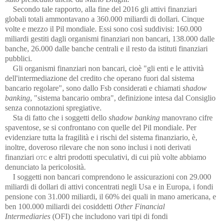
Secondo tale rapporto, alla fine del 2016 gli attivi finanziari
globali totali ammontavano a 360.000 miliardi di dollari. Cinque
volte e mezzo il Pil mondiale. Essi sono così suddivisi: 160.000
miliardi gestiti dagli organismi finanziari non bancari, 138.000 dalle
banche, 26.000 dalle banche centrali e il resto da istituti finanziari
pubblici.
Gli organismi finanziari non bancari, cioè "gli enti e le attività
dell'intermediazione del credito che operano fuori dal sistema
bancario regolare", sono dallo Fsb considerati e chiamati
shadow
banking
, "sistema bancario ombra", definizione intesa dal Consiglio
senza connotazioni spregiative.
Sta di fatto che i soggetti dello
shadow banking
manovrano cifre
spaventose, se si confrontano con quelle del Pil mondiale. Per
evidenziare tutta la fragilità e i rischi del sistema finanziario, è,
inoltre, doveroso rilevare che non sono inclusi i noti derivati
finanziari
otc
e altri prodotti speculativi, di cui più volte abbiamo
denunciato la pericolosità.
I soggetti non bancari comprendono le assicurazioni con 29.000
miliardi di dollari di attivi concentrati negli Usa e in Europa, i fondi
pensione con 31.000 miliardi, il 60% dei quali in mano americana, e
ben 100.000 miliardi dei cosiddetti
Other Financial
Intermediaries
(OFI) che includono vari tipi di fondi