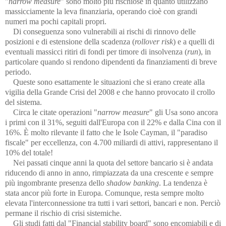
"
narrow measure
" sono molto più rischiose in quanto utilizzano
massicciamente la leva finanziaria, operando cioè con grandi
numeri ma pochi capitali propri.
Di conseguenza sono vulnerabili ai rischi di rinnovo delle
posizioni e di estensione della scadenza (
rollover risk
) e a quelli di
eventuali massicci ritiri di fondi per timore di insolvenza (
run
), in
particolare quando si rendono dipendenti da finanziamenti di breve
periodo.
Queste sono esattamente le situazioni che si erano create alla
vigilia della Grande Crisi del 2008 e che hanno provocato il crollo
del sistema.
Circa le citate operazioni "
narrow measure
" gli Usa sono ancora
i primi con il 31%, seguiti dall'Europa con il 22% e dalla Cina con il
16%. È molto rilevante il fatto che le Isole Cayman, il "paradiso
fiscale" per eccellenza, con 4.700 miliardi di attivi, rappresentano il
10% del totale!
Nei passati cinque anni la quota del settore bancario si è andata
riducendo di anno in anno, rimpiazzata da una crescente e sempre
più ingombrante presenza dello
shadow banking
. La tendenza è
stata ancor più forte in Europa. Comunque, resta sempre molto
elevata l'interconnessione tra tutti i vari settori, bancari e non. Perciò
permane il rischio di crisi sistemiche.
Gli studi fatti dal "Financial stability board" sono encomiabili e di