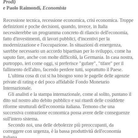
Prodi)
e Paolo Raimondi,
Economista
Recessione tecnica, recessione economica, crisi economica. Troppe
definizioni e poche decisioni, quando, invece, in Italia
necessiterebbe un programma concreto di rilancio dell'economia,
fatto d'investimenti, di lavori pubblici, d'incentivi per la
modernizzazione e l'occupazione. In situazioni di emergenza,
sarebbe necessario un accordo bipartisan per lo sviluppo, come ha
saputo fare, anche con molte difficoltà, la Germania. In casa nostra,
purtroppo, ieri come oggi, si preferisce "gufare", "tifare" per il
fallimento dell'altro, facendo perdere tutti, soprattutto il Paese.
L'ultima cosa di cui si ha bisogno sono le pagelle delle agenzie
private di rating e del poco affidabile Fondo Monetario
Internazionale.
Gli analisti e la stampa internazionale, come al solito, puntano il
dito sul nostro alto debito pubblico e sui ritardi delle cosiddette
riforme strutturali dell'economia italiana. Temono che una
successiva contrazione economica possa avere delle conseguenze
sull'intero sistema.
Secondo noi, una delle debolezze più preoccupanti, da
correggere con urgenza, è la bassa produttività dell'economia
italiana.