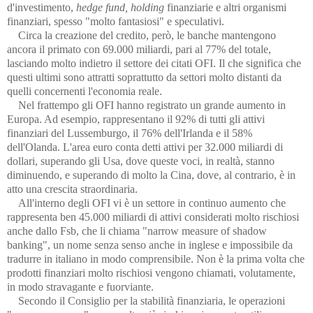
d'investimento,
hedge fund, holding
finanziarie e altri organismi
finanziari, spesso "molto fantasiosi" e speculativi.
Circa la creazione del credito, però, le banche mantengono
ancora il primato con 69.000 miliardi, pari al 77% del totale,
lasciando molto indietro il settore dei citati OFI. Il che significa che
questi ultimi sono attratti soprattutto da settori molto distanti da
quelli concernenti l'economia reale.
Nel frattempo gli OFI hanno registrato un grande aumento in
Europa. Ad esempio, rappresentano il 92% di tutti gli attivi
finanziari del Lussemburgo, il 76% dell'Irlanda e il 58%
dell'Olanda. L'area euro conta detti attivi per 32.000 miliardi di
dollari, superando gli Usa, dove queste voci, in realtà, stanno
diminuendo, e superando di molto la Cina, dove, al contrario, è in
atto una crescita straordinaria.
All'interno degli OFI vi è un settore in continuo aumento che
rappresenta ben 45.000 miliardi di attivi considerati molto rischiosi
anche dallo Fsb, che li chiama "narrow measure of shadow
banking", un nome senza senso anche in inglese e impossibile da
tradurre in italiano in modo comprensibile. Non è la prima volta che
prodotti finanziari molto rischiosi vengono chiamati, volutamente,
in modo stravagante e fuorviante.
Secondo il Consiglio per la stabilità finanziaria, le operazioni