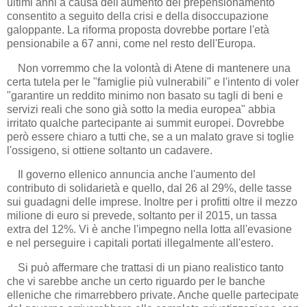
ultimi anni a causa dell'aumento del prepensionamento
consentito a seguito della crisi e della disoccupazione
galoppante. La riforma proposta dovrebbe portare l'età
pensionabile a 67 anni, come nel resto dell'Europa.
Non vorremmo che la volontà di Atene di mantenere una
certa tutela per le "famiglie più vulnerabili" e l'intento di voler
"garantire un reddito minimo non basato su tagli di beni e
servizi reali che sono già sotto la media europea" abbia
irritato qualche partecipante ai summit europei. Dovrebbe
però essere chiaro a tutti che, se a un malato grave si toglie
l'ossigeno, si ottiene soltanto un cadavere.
Il governo ellenico annuncia anche l'aumento del
contributo di solidarietà e quello, dal 26 al 29%, delle tasse
sui guadagni delle imprese. Inoltre per i profitti oltre il mezzo
milione di euro si prevede, soltanto per il 2015, un tassa
extra del 12%. Vi è anche l'impegno nella lotta all'evasione
e nel perseguire i capitali portati illegalmente all'estero.
Si può affermare che trattasi di un piano realistico tanto
che vi sarebbe anche un certo riguardo per le banche
elleniche che rimarrebbero private. Anche quelle partecipate