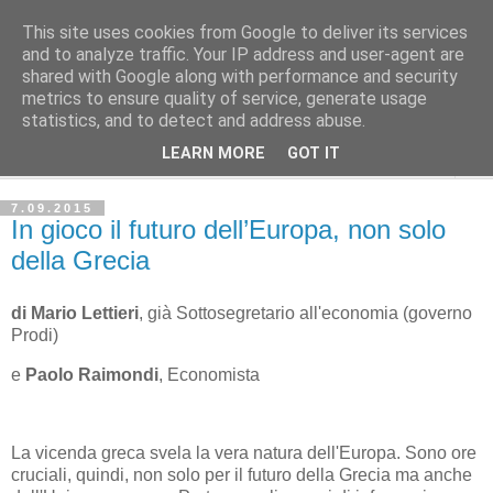
This site uses cookies from Google to deliver its services
Avvenire dei Lavoratori
and to analyze traffic. Your IP address and user-agent are
shared with Google along with performance and security
metrics to ensure quality of service, generate usage
ECONOMIA
statistics, and to detect and address abuse.
LEARN MORE
GOT IT
▼
7.09.2015
In gioco il futuro dell’Europa, non solo
della Grecia
di Mario Lettieri
, già Sottosegretario all'economia (governo
Prodi)
e
Paolo Raimondi
, Economista
La vicenda greca svela la vera natura dell'Europa. Sono ore
cruciali, quindi, non solo per il futuro della Grecia ma anche