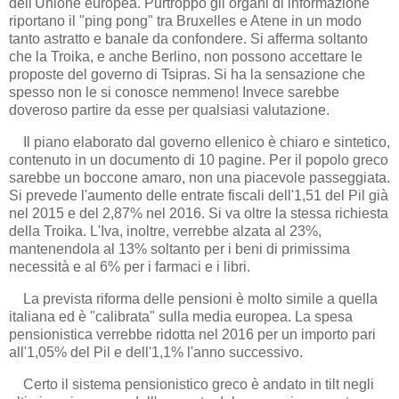
dell'Unione europea. Purtroppo gli organi di informazione
riportano il "ping pong" tra Bruxelles e Atene in un modo
tanto astratto e banale da confondere. Si afferma soltanto
che la Troika, e anche Berlino, non possono accettare le
proposte del governo di Tsipras. Si ha la sensazione che
spesso non le si conosce nemmeno! Invece sarebbe
doveroso partire da esse per qualsiasi valutazione.
Il piano elaborato dal governo ellenico è chiaro e sintetico,
contenuto in un documento di 10 pagine. Per il popolo greco
sarebbe un boccone amaro, non una piacevole passeggiata.
Si prevede l'aumento delle entrate fiscali dell'1,51 del Pil già
nel 2015 e del 2,87% nel 2016. Si va oltre la stessa richiesta
della Troika. L'Iva, inoltre, verrebbe alzata al 23%,
mantenendola al 13% soltanto per i beni di primissima
necessità e al 6% per i farmaci e i libri.
La prevista riforma delle pensioni è molto simile a quella
italiana ed è "calibrata" sulla media europea. La spesa
pensionistica verrebbe ridotta nel 2016 per un importo pari
all'1,05% del Pil e dell'1,1% l'anno successivo.
Certo il sistema pensionistico greco è andato in tilt negli