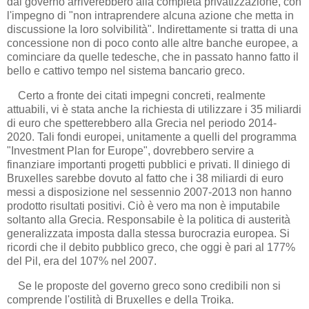
dal governo arriverebbero alla completa privatizzazione, con
l'impegno di "non intraprendere alcuna azione che metta in
discussione la loro solvibilità". Indirettamente si tratta di una
concessione non di poco conto alle altre banche europee, a
cominciare da quelle tedesche, che in passato hanno fatto il
bello e cattivo tempo nel sistema bancario greco.
Certo a fronte dei citati impegni concreti, realmente
attuabili, vi è stata anche la richiesta di utilizzare i 35 miliardi
di euro che spetterebbero alla Grecia nel periodo 2014-
2020. Tali fondi europei, unitamente a quelli del programma
"Investment Plan for Europe", dovrebbero servire a
finanziare importanti progetti pubblici e privati. Il diniego di
Bruxelles sarebbe dovuto al fatto che i 38 miliardi di euro
messi a disposizione nel sessennio 2007-2013 non hanno
prodotto risultati positivi. Ciò è vero ma non è imputabile
soltanto alla Grecia. Responsabile è la politica di austerità
generalizzata imposta dalla stessa burocrazia europea. Si
ricordi che il debito pubblico greco, che oggi è pari al 177%
del Pil, era del 107% nel 2007.
Se le proposte del governo greco sono credibili non si
comprende l'ostilità di Bruxelles e della Troika.