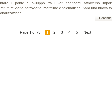
entare il ponte di sviluppo tra i vari continenti attraverso import
astrutture viarie, ferroviarie, marittime e telematiche. Sarà una nuova 
lobalizzazione,...
Continua
Page 1 of 78
1
2
3
4
5
Next