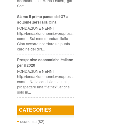
decisioni… di Mario Lettieri, già
Sott...
Siamo il primo paese del G7 a
sottomettersi alla Cina
FONDAZIONE NENNI
http://fondazionenenni.wordpress.
com/ Sul memorandum Italia-
Cina occorre ricordare un punto
cardine del diri...
Prospettive economiche italiane
per il 2020
FONDAZIONE NENNI
http://fondazionenenni.wordpress.
com/ Nelle condizioni attuali,
prospettare una “flat tax”, anche
solo in...
CATEGORIES
economia
(82)