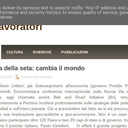
RISTORA
deliver its services and to analyze traffic. Your IP address and
formance and security metrics to ensure quality of service, ge
 abuse.
avoratori
CULTURA
RUBRICHE
PUBBLICAZIONI
a della seta: cambia il mondo
6/13/2017
Avvenire dei Lavoratori
Mario Lettieri, già Sottosegretario all'economia (governo Prodi)e P
mondi, EconomistaLa conferenza internazionale sulla Nuova Via d
a, oggi chia­ma­ta anche Belt and Road Initiative (Bri), tenu
entemente a Pechi­no inciderà profondamente sulle strategie delle pot
iali e sul­l'intero pianeta. Ciò a prescindere dal fatto se si sia preocc
le sue implicazione geo-politiche e geo-economiche. Non è un caso
ano partecipato oltre 120 Paesi e ben 29 capi di stato e di governo, tr
he il premier italiano, Paolo Gentiloni. In effetti il grande progetto