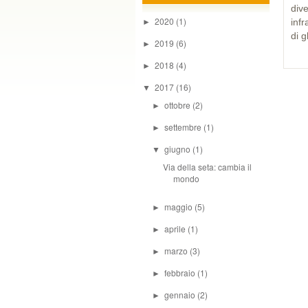
div
2020
(1)
infr
►
di g
2019
(6)
►
2018
(4)
►
2017
(16)
▼
ottobre
(2)
►
settembre
(1)
►
giugno
(1)
▼
Via della seta: cambia il
mondo
maggio
(5)
►
aprile
(1)
►
marzo
(3)
►
febbraio
(1)
►
gennaio
(2)
►