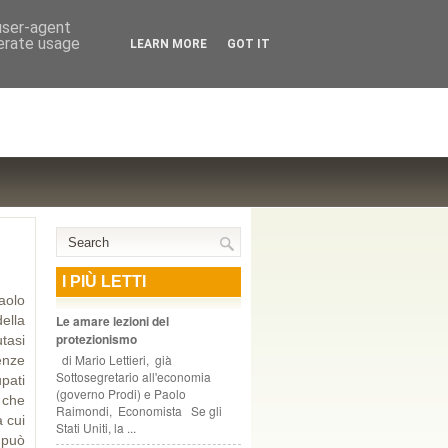
NTE COOPERATIVO, ZURIGO
 user-agent
nerate usage
LEARN MORE
GOT IT
I PIÙ LETTI
aolo
ella
Le amare lezioni del
protezionismo
tasi
di Mario Lettieri, già
enze
Sottosegretario all'economia
upati
(governo Prodi) e Paolo
 che
Raimondi, Economista Se gli
a cui
Stati Uniti, la ...
 può