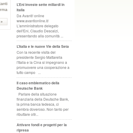
anti
L’Eni investe sette miliardi in
Italia
forma
Da Avanti! online
www.avantionline.it/
 »
L'amministratore delegato
dell'Eni, Claudio Descalzi,
presentando alla comunità ...
L’Italia e le nuove Vie della Seta
Con la recente visita del
presidente Sergio Mattarella
l'Italia e la Cina si impegnano a
promuovere una cooperazione a
tutto campo ...
Il caso emblematico della
Deutsche Bank
Parlare della situazione
finanziaria della Deutsche Bank,
la prima banca tedesca, ci
sembra doveroso. Non tanto per
ributtare oltr...
Attivare fondi e progetti per la
ripresa