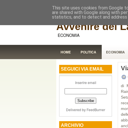
This site uses cookies from Google to 
are shared with Google along with per
statistics, and to detect and address
Avvenire dei L
ECONOMIA
HOME
POLITICA
ECONOMIA
Vi
SEGUICI VIA EMAIL
Inserire email
di 
Rai
Set
rec
mond
Delivered by
FeedBurner
del
abbi
ARCHIVIO
anc