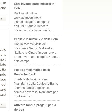
. In
L’Eni investe sette miliardi in
Italia
 che
Da Avanti! online
www.avantionline.it/
 »
L'amministratore delegato
dell'Eni, Claudio Descalzi,
presentando alla comunità ...
L’Italia e le nuove Vie della Seta
Con la recente visita del
presidente Sergio Mattarella
pale
l'Italia e la Cina si impegnano a
cchi.
promuovere una cooperazione a
no”.
tutto campo ...
dato
Il caso emblematico della
ittà
Deutsche Bank
ondo
Parlare della situazione
e per
finanziaria della Deutsche Bank,
a del
la prima banca tedesca, ci
isure
sembra doveroso. Non tanto per
sarà
ributtare oltr...
Attivare fondi e progetti per la
 »
ripresa