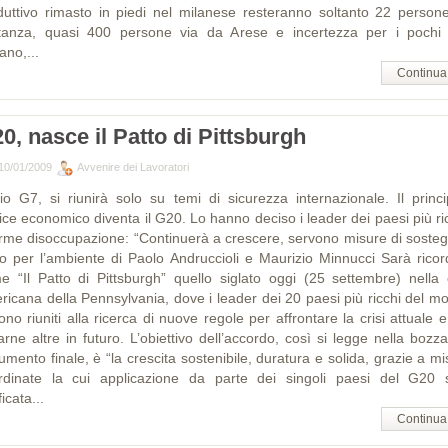
duttivo rimasto in piedi nel milanese resteranno soltanto 22 persone
tanza, quasi 400 persone via da Arese e incertezza per i pochi
ano,...
Continua
0, nasce il Patto di Pittsburgh
10/01/2009
Avvenire dei Lavoratori
io G7, si riunirà solo su temi di sicurezza internazionale. Il princi
ice economico diventa il G20. Lo hanno deciso i leader dei paesi più ri
arme disoccupazione: “Continuerà a crescere, servono misure di sosteg
o per l’ambiente di Paolo Andruccioli e Maurizio Minnucci Sarà ricor
e “Il Patto di Pittsburgh” quello siglato oggi (25 settembre) nella c
ricana della Pennsylvania, dove i leader dei 20 paesi più ricchi del m
ono riuniti alla ricerca di nuove regole per affrontare la crisi attuale 
arne altre in futuro. L’obiettivo dell’accordo, così si legge nella bozz
mento finale, è “la crescita sostenibile, duratura e solida, grazie a m
rdinate la cui applicazione da parte dei singoli paesi del G20 
ficata...
Continua