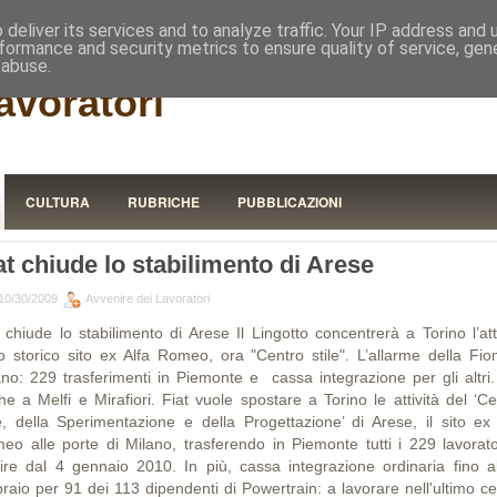
RISTORA
deliver its services and to analyze traffic. Your IP address and
formance and security metrics to ensure quality of service, ge
 abuse.
avoratori
CULTURA
RUBRICHE
PUBBLICAZIONI
at chiude lo stabilimento di Arese
10/30/2009
Avvenire dei Lavoratori
 chiude lo stabilimento di Arese Il Lingotto concentrerà a Torino l’att
lo storico sito ex Alfa Romeo, ora "Centro stile". L’allarme della Fio
ano: 229 trasferimenti in Piemonte e cassa integrazione per gli altri.
he a Melfi e Mirafiori. Fiat vuole spostare a Torino le attività del ‘Ce
le, della Sperimentazione e della Progettazione’ di Arese, il sito ex 
eo alle porte di Milano, trasferendo in Piemonte tutti i 229 lavorato
tire dal 4 gennaio 2010. In più, cassa integrazione ordinaria fino a
braio per 91 dei 113 dipendenti di Powertrain: a lavorare nell'ultimo ce