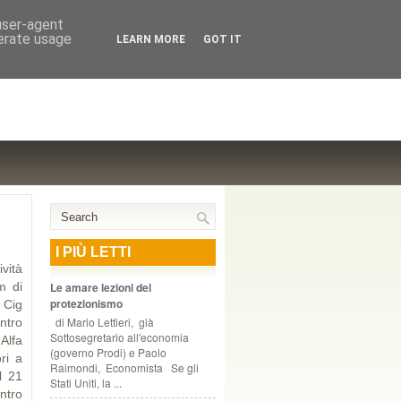
NTE COOPERATIVO, ZURIGO
 user-agent
nerate usage
LEARN MORE
GOT IT
I PIÙ LETTI
ività
m di
Le amare lezioni del
protezionismo
 Cig
di Mario Lettieri, già
ntro
Sottosegretario all'economia
Alfa
(governo Prodi) e Paolo
ri a
Raimondi, Economista Se gli
l 21
Stati Uniti, la ...
ntro