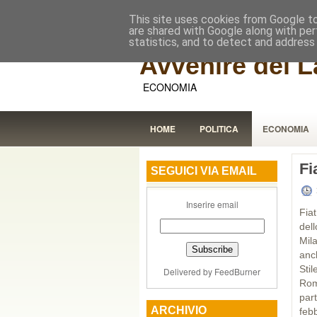
This site uses cookies from Google to 
are shared with Google along with per
statistics, and to detect and address
Avvenire dei L
ECONOMIA
HOME
POLITICA
ECONOMIA
Fi
SEGUICI VIA EMAIL
Inserire email
Fiat
del
Mil
anc
Sti
Delivered by
FeedBurner
Rom
par
ARCHIVIO
feb