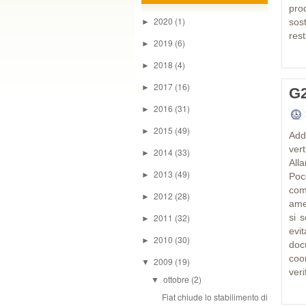
pro
2020
(1)
sos
►
rest
2019
(6)
►
2018
(4)
►
2017
(16)
►
G2
2016
(31)
►
2015
(49)
►
Add
vert
2014
(33)
►
All
2013
(49)
►
Poc
com
2012
(28)
►
ame
2011
(32)
si s
►
evit
2010
(30)
►
docu
coo
2009
(19)
▼
veri
ottobre
(2)
▼
Fiat chiude lo stabilimento di