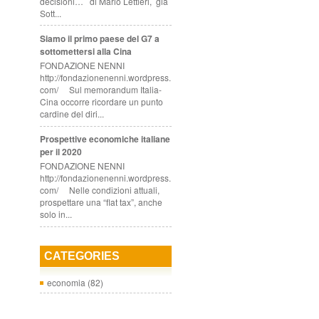
decisioni… di Mario Lettieri, già
Sott...
Siamo il primo paese del G7 a
sottomettersi alla Cina
FONDAZIONE NENNI
http://fondazionenenni.wordpress.
com/ Sul memorandum Italia-
Cina occorre ricordare un punto
cardine del diri...
Prospettive economiche italiane
per il 2020
FONDAZIONE NENNI
http://fondazionenenni.wordpress.
com/ Nelle condizioni attuali,
prospettare una “flat tax”, anche
solo in...
CATEGORIES
economia
(82)