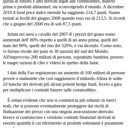
quella in futures e altri derivati legati alle commodities, materie
prime e prodotti alimentari, sta sconvolgendo il mondo. A dicembre
2010 il food price index mensile ha raggiunto 214,7 punti. Siamo
tornati ai livelli del giugno 2008 quando esso era di 213,5. Si ricordi
che a giugno del 2000 era di soli 87,5 punti.
Infatti nei mesi a cavallo del 2007-8 i prezzi del grano erano
aumentati dell' 80% rispetto a quelli di un anno prima, quelli del
mais del 90%, quelli del riso del 320%, e via dicendo. Como noto,
vi furono rivolte del pane in 30 nazioni del sud del Mondo.
All'improvviso 200 milioni di persone, soprattutto bambini, persero
le magre razioni di cibo e videro lo spettro della fame.
I dati della Fao registrarono un aumento di 100 milioni di persone
povere e malnutrite che così raggiunsero il miliardo.Allora le solite
10 banche dei derivati più alcuni potenti hedge fund, fecero a gara
per moltiplicare i contratti futures sulle commodities.
È ormai evidente che non si commercia più soltanto in merci
reali, che si possono eventualmente proteggere dai rischi di
fluttuazione dei prezzi con una singola assicurazione-derivato.
Invece si costruiscono e vendono contratti finanziari derivati in
enormi quantità il cui riferimento ai prodotti sottostanti è puramente