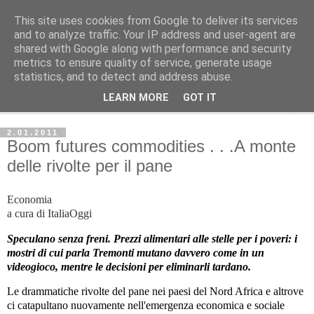
This site uses cookies from Google to deliver its services
Avvenire dei Lavoratori
and to analyze traffic. Your IP address and user-agent are
shared with Google along with performance and security
metrics to ensure quality of service, generate usage
ECONOMIA
statistics, and to detect and address abuse.
LEARN MORE
GOT IT
▼
2.01.2011
Boom futures commodities . . .A monte
delle rivolte per il pane
Economia
a cura di ItaliaOggi
Speculano senza freni. Prezzi alimentari alle stelle per i poveri: i
mostri di cui parla Tremonti mutano davvero come in un
videogioco, mentre le decisioni per eliminarli tardano.
Le drammatiche rivolte del pane nei paesi del Nord Africa e altrove
ci catapultano nuovamente nell'emergenza economica e sociale