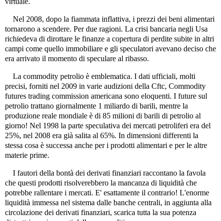
virtuale.
Nel 2008, dopo la fiammata inflattiva, i prezzi dei beni alimentari
tornarono a scendere. Per due ragioni. La crisi bancaria negli Usa
richiedeva di dirottare le finanze a copertura di perdite subite in altri
campi come quello immobiliare e gli speculatori avevano deciso che
era arrivato il momento di speculare al ribasso.
La commodity petrolio è emblematica. I dati ufficiali, molti
precisi, forniti nel 2009 in varie audizioni della Cftc, Commodity
futures trading commission americana sono eloquenti. I future sul
petrolio trattano giornalmente 1 miliardo di barili, mentre la
produzione reale mondiale è di 85 milioni di barili di petrolio al
giorno! Nel 1998 la parte speculativa dei mercati petroliferi era del
25%, nel 2008 era già salita al 65%. In dimensioni differenti la
stessa cosa è successa anche per i prodotti alimentari e per le altre
materie prime.
I fautori della bontà dei derivati finanziari raccontano la favola
che questi prodotti risolverebbero la mancanza di liquidità che
potrebbe rallentare i mercati. E' esattamente il contrario! L'enorme
liquidità immessa nel sistema dalle banche centrali, in aggiunta alla
circolazione dei derivati finanziari, scarica tutta la sua potenza