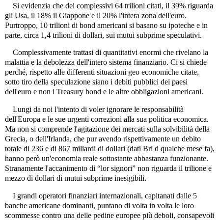
Si evidenzia che dei complessivi 64 trilioni citati, il 39% riguarda
gli Usa, il 18% il Giappone e il 20% l'intera zona dell'euro.
Purtroppo, 10 trilioni di bond americani si basano su ipoteche e in
parte, circa 1,4 trilioni di dollari, sui mutui subprime speculativi.
Complessivamente trattasi di quantitativi enormi che rivelano la
malattia e la debolezza dell'intero sistema finanziario. Ci si chiede
perché, rispetto alle differenti situazioni geo economiche citate,
sotto tiro della speculazione siano i debiti pubblici dei paesi
dell'euro e non i Treasury bond e le altre obbligazioni americani.
Lungi da noi l'intento di voler ignorare le responsabilità
dell'Europa e le sue urgenti correzioni alla sua politica economica.
Ma non si comprende l'agitazione dei mercati sulla solvibilità della
Grecia, o dell'Irlanda, che pur avendo rispettivamente un debito
totale di 236 e di 867 miliardi di dollari (dati Bri d qualche mese fa),
hanno però un'economia reale sottostante abbastanza funzionante.
Stranamente l'accanimento di “lor signori” non riguarda il trilione e
mezzo di dollari di mutui subprime inesigibili.
I grandi operatori finanziari internazionali, capitanati dalle 5
banche americane dominanti, puntano di volta in volta le loro
scommesse contro una delle pedine europee più deboli, consapevoli