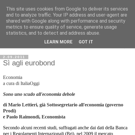
This site uses cookies from Google to deliver its services
Avvenire dei Lavoratori
and to analyze traffic. Your IP address and user-agent are
shared with Google along with performance and security
metrics to ensure quality of service, generate usage
ECONOMIA
statistics, and to detect and address abuse.
LEARN MORE
GOT IT
▼
2.09.2011
Sì agli eurobond
Economia
a cura di ItaliaOggi
Sono uno scudo all'economia debole
di Mario Lettieri, già Sottosegretario all'economia (governo
Prodi)
e Paolo Raimondi, Economista
Secondo alcuni recenti studi, suffragati anche dai dati della Banca
per i Regolamenti Internazionali (Bri), nel 2009 il mercato