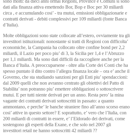
sono molti: da dieci anni ormai Regioni, Province e Comuni si sono
dati alla finanza attiva emettendo Bor, Bop e Boc per 30 miliardi
circa , e accumulando cosi’ - tra mutui, emissioni obbligazionarie e
contratti derivati - debiti complessivi per 109 miliardi (fonte Banca
d’Italia).
Molte obbligazioni sono state collocate all’estero, ovviamente tra gli
investitori istituzionali: nonostante si tratti di Regioni con difficolta’
economiche, la Campania ha collocato oltre confine bond per 2,2
miliardi, il Lazio per poco piu’ di 3, la Sicilia per 1,4 e l’Abruzzo
per 1,1 miliardi. Ma sono dati difficili da raccogliere anche per la
Banca d’Italia. A preoccuparsene - oltre alla Corte dei Conti che ha
spesso puntato il dito contro l’allegra finanza locale – ora e’ anche il
Governo, che sta studiando sanzioni per gli Enti piu’ spendaccioni:
dal 2009 quelli che non avranno centrato gli obiettivi del Patto di
Stabilita’ non potranno piu’ emettere obbligazioni o sottoscrivere
mutui. E per tutti niente derivati per un anno. Resta pero’ la mina
vagante dei contratti derivati sottoscritti in passato: a quanto
ammontano, e perche’ le banche straniere fino all’anno scorso erano
cosi’ attive in questo settore? E soprattutto, e’ vero che l’Italia, con
200 miliardi di contratti in essere, e’ l’Eldorado dei derivati, come
sostengono gli esperti della Exane, e che solo nel 2007 gli
investitori retail ne hanno sottoscritti 42 miliardi ??