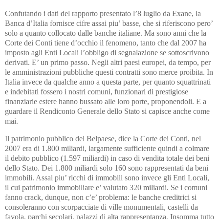
Confutando i dati del rapporto presentato l’8 luglio da Exane, la
Banca d’Italia fornisce cifre assai piu’ basse, che si riferiscono pero’
solo a quanto collocato dalle banche italiane. Ma sono anni che la
Corte dei Conti tiene d’occhio il fenomeno, tanto che dal 2007 ha
imposto agli Enti Locali l’obbligo di segnalazione se sottoscrivono
derivati. E’ un primo passo. Negli altri paesi europei, da tempo, per
le amministrazioni pubbliche questi contratti sono merce proibita. In
Italia invece da qualche anno a questa parte, per quanto squattrinati
e indebitati fossero i nostri comuni, funzionari di prestigiose
finanziarie estere hanno bussato alle loro porte, proponendoli. E a
guardare il Rendiconto Generale dello Stato si capisce anche come
mai.
Il patrimonio pubblico del Belpaese, dice la Corte dei Conti, nel
2007 era di 1.800 miliardi, largamente sufficiente quindi a colmare
il debito pubblico (1.597 miliardi) in caso di vendita totale dei beni
dello Stato. Dei 1.800 miliardi solo 160 sono rappresentati da beni
immobili. Assai piu’ ricchi di immobili sono invece gli Enti Locali,
il cui patrimonio immobiliare e’ valutato 320 miliardi. Se i comuni
fanno crack, dunque, non c’e’ problema: le banche creditrici si
consoleranno con scorpacciate di ville monumentali, castelli da
favola, parchi secolari, palazzi di alta rappresentanza. Insomma tutto