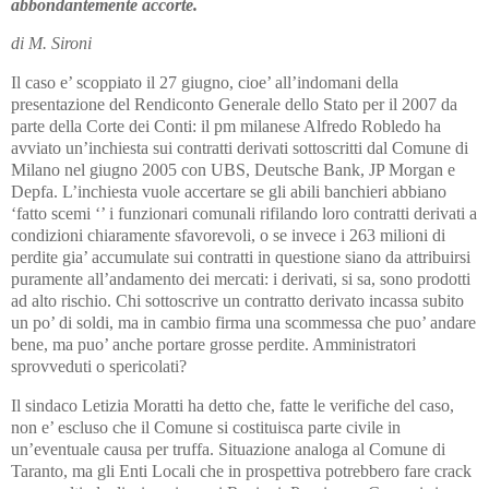
abbondantemente accorte.
di M. Sironi
Il caso e’ scoppiato il 27 giugno, cioe’ all’indomani della
presentazione del Rendiconto Generale dello Stato per il 2007 da
parte della Corte dei Conti: il pm milanese Alfredo Robledo ha
avviato un’inchiesta sui contratti derivati sottoscritti dal Comune di
Milano nel giugno 2005 con UBS, Deutsche Bank, JP Morgan e
Depfa. L’inchiesta vuole accertare se gli abili banchieri abbiano
‘fatto scemi ‘’ i funzionari comunali rifilando loro contratti derivati a
condizioni chiaramente sfavorevoli, o se invece i 263 milioni di
perdite gia’ accumulate sui contratti in questione siano da attribuirsi
puramente all’andamento dei mercati: i derivati, si sa, sono prodotti
ad alto rischio. Chi sottoscrive un contratto derivato incassa subito
un po’ di soldi, ma in cambio firma una scommessa che puo’ andare
bene, ma puo’ anche portare grosse perdite. Amministratori
sprovveduti o spericolati?
Il sindaco Letizia Moratti ha detto che, fatte le verifiche del caso,
non e’ escluso che il Comune si costituisca parte civile in
un’eventuale causa per truffa. Situazione analoga al Comune di
Taranto, ma gli Enti Locali che in prospettiva potrebbero fare crack