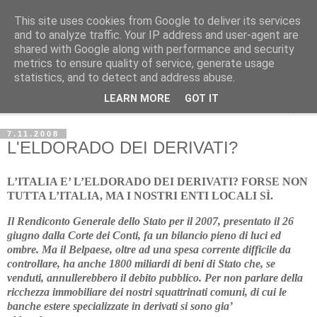
This site uses cookies from Google to deliver its services
Avvenire dei Lavoratori
and to analyze traffic. Your IP address and user-agent are
shared with Google along with performance and security
metrics to ensure quality of service, generate usage
ECONOMIA
statistics, and to detect and address abuse.
LEARN MORE
GOT IT
▼
7.11.2008
L'ELDORADO DEI DERIVATI?
L’ITALIA E’ L’ELDORADO DEI DERIVATI? FORSE NON
TUTTA L’ITALIA, MA I NOSTRI ENTI LOCALI SÌ.
Il Rendiconto Generale dello Stato per il 2007, presentato il 26
giugno dalla Corte dei Conti, fa un bilancio pieno di luci ed
ombre. Ma il Belpaese, oltre ad una spesa corrente difficile da
controllare, ha anche 1800 miliardi di beni di Stato che, se
venduti, annullerebbero il debito pubblico. Per non parlare della
ricchezza immobiliare dei nostri squattrinati comuni, di cui le
banche estere specializzate in derivati si sono gia’