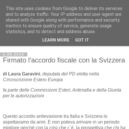
This site uses cookies from Google to deliver its services
Avvenire dei Lavoratori
and to analyze traffic. Your IP address and user-agent are
shared with Google along with performance and security
metrics to ensure quality of service, generate usage
ECONOMIA
statistics, and to detect and address abuse.
LEARN MORE
GOT IT
▼
2.09.2015
Firmato l’accordo fiscale con la Svizzera
di Laura Garavini
,
deputata del PD eletta nella
Circoscrizione Estero Europa
fa parte delle Commissioni Esteri, Antimafia e della Giunta
per le autorizzazioni
Questo accordo antievasione tra Italia e Svizzera lo
aspettavamo da anni. E non poteva arrivare in un periodo
migliore perchè con la crisi che c`è, la prospettiva che chi ha