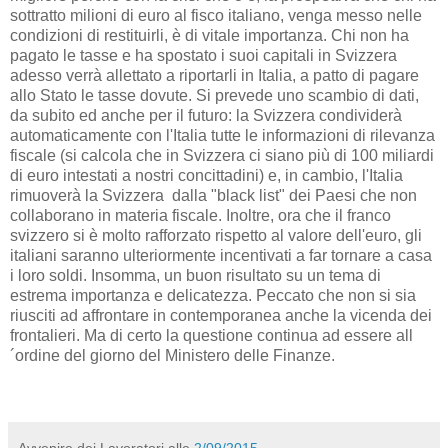
sottratto milioni di euro al fisco italiano, venga messo nelle
condizioni di restituirli, è di vitale importanza. Chi non ha
pagato le tasse e ha spostato i suoi capitali in Svizzera
adesso verrà allettato a riportarli in Italia, a patto di pagare
allo Stato le tasse dovute. Si prevede uno scambio di dati,
da subito ed anche per il futuro: la Svizzera condividerà
automaticamente con l'Italia tutte le informazioni di rilevanza
fiscale (si calcola che in Svizzera ci siano più di 100 miliardi
di euro intestati a nostri concittadini) e, in cambio, l'Italia
rimuoverà la Svizzera dalla "black list" dei Paesi che non
collaborano in materia fiscale. Inoltre, ora che il franco
svizzero si è molto rafforzato rispetto al valore dell'euro, gli
italiani saranno ulteriormente incentivati a far tornare a casa
i loro soldi. Insomma, un buon risultato su un tema di
estrema importanza e delicatezza. Peccato che non si sia
riusciti ad affrontare in contemporanea anche la vicenda dei
frontalieri. Ma di certo la questione continua ad essere all
´ordine del giorno del Ministero delle Finanze.