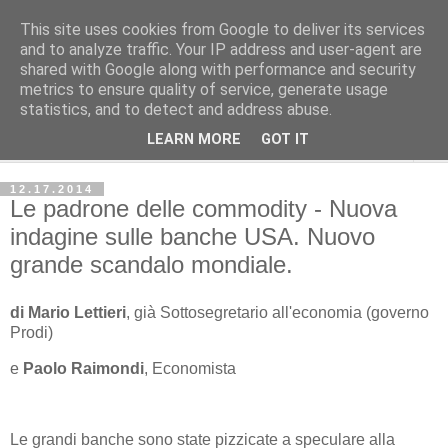
This site uses cookies from Google to deliver its services
Avvenire dei Lavoratori
and to analyze traffic. Your IP address and user-agent are
shared with Google along with performance and security
metrics to ensure quality of service, generate usage
ECONOMIA
statistics, and to detect and address abuse.
LEARN MORE
GOT IT
▼
12.17.2014
Le padrone delle commodity - Nuova
indagine sulle banche USA. Nuovo
grande scandalo mondiale.
di Mario Lettieri
, già Sottosegretario all'economia (governo
Prodi)
e
Paolo Raimondi
, Economista
Le grandi banche sono state pizzicate a speculare alla