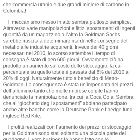
che commercia uranio e due grandi miniere di carbone in
Colombia!
Il meccanismo messo in atto sembra piuttosto semplice.
Attraverso varie manipolazioni e fittizi spostamenti di ingenti
quantità da un magazzino all’altro la Goldman Sachs
sarebbe riuscita a determinare ritardi nelle consegne del
metallo alle industrie acquirenti. Invece dei 40 giorni
necessari nel 2010, lo scorso settembre il tempo di
consegna è stato di ben 600 giorni! Ovviamente ciò ha
prodotto un aumento sul costo dello stoccaggio, la cui
percentuale su quello totale è passata dal 6% del 2010 al
20% di oggi. Naturalmente tutto a beneficio di Metro-
Goldman. La conseguenza è stata un’impennata dei prezzi
dell’alluminio tanto che molte imprese colpite hanno
denunciato la manipolazione, tra cui la Coca Cola. Sembra
che al “giochetto degli spostamenti” abbiano partecipato
anche altre banche come la Deutsche Bank e l’hedge fund
inglese Red Kite,
I profitti realizzati con l’aumento dei prezzi di stoccaggio
per la Goldman sono stati soltanto una piccola parte del
guadagno. Il vero business lo hanno fatto con le