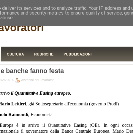
RISTORA
deliver its services and to analyze traffic. Your IP address and
formance and security metrics to ensure quality of service, ge
 abuse.
avoratori
CULTURA
RUBRICHE
PUBBLICAZIONI
le banche fanno festa
5/26/2014
Avvenire dei Lavoratori
arrivo il Quantitative Easing europeo.
Mario Lettieri
, già Sottosegretario all'economia (governo Prodi)
aolo Raimondi
, Economista
Europa è in arrivo il Quantitative Easing (QE). In ogni occas
ernazionale il governatore della Banca Centrale Europea, Mario Dra