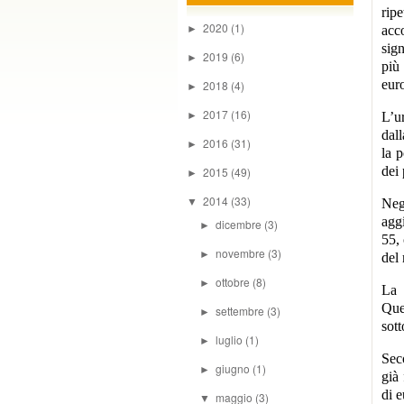
rip
2020
(1)
►
acc
sign
2019
(6)
►
più
eur
2018
(4)
►
2017
(16)
►
L’u
dall
2016
(31)
►
la p
dei
2015
(49)
►
2014
(33)
▼
Neg
aggi
dicembre
(3)
►
55, 
novembre
(3)
►
del 
ottobre
(8)
►
La 
Ques
settembre
(3)
►
sott
luglio
(1)
►
Sec
giugno
(1)
►
già 
di e
maggio
(3)
▼