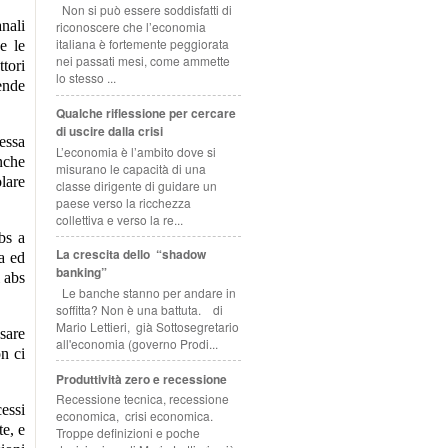
Non si può essere soddisfatti di
nali
riconoscere che l’economia
italiana è fortemente peggiorata
e le
nei passati mesi, come ammette
tori
lo stesso ...
ende
Qualche riflessione per cercare
di uscire dalla crisi
 essa
L’economia è l’ambito dove si
nche
misurano le capacità di una
olare
classe dirigente di guidare un
paese verso la ricchezza
collettiva e verso la re...
bs a
La crescita dello “shadow
ia ed
banking”
i abs
Le banche stanno per andare in
soffitta? Non è una battuta. di
Mario Lettieri, già Sottosegretario
sare
all'economia (governo Prodi...
on ci
Produttività zero e recessione
Recessione tecnica, recessione
essi
economica, crisi economica.
e, e
Troppe definizioni e poche