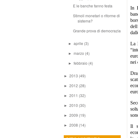
E le banche fanno festa
In 
ban
Stimoli monetari o riforme di
bor
sistema?
del
Grande prova di democrazia
dall
aprile
(3)
La B
►
“in
marzo
(4)
►
euro
nei 
febbraio
(4)
►
Dra
2013
(49)
►
scat
2012
(28)
econ
►
eur
2011
(32)
►
Sec
2010
(30)
►
solt
2009
(19)
sono
►
2008
(14)
►
Il 
eco