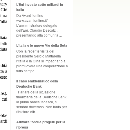
tary
L’Eni investe sette miliardi in
Italia
 Ciò
Da Avanti! online
ttura
www.avantionline.it/
alla
L'amministratore delegato
dell'Eni, Claudio Descalzi,
presentando alla comunità ...
tata
fatti
L’Italia e le nuove Vie della Seta
aduta
Con la recente visita del
presidente Sergio Mattarella
l'Italia e la Cina si impegnano a
dità
promuovere una cooperazione a
tutto campo ...
tta a
resto
Il caso emblematico della
Deutsche Bank
Parlare della situazione
bs).
finanziaria della Deutsche Bank,
l cui
la prima banca tedesca, ci
sembra doveroso. Non tanto per
ributtare oltr...
ebbe
iardi
Attivare fondi e progetti per la
ripresa