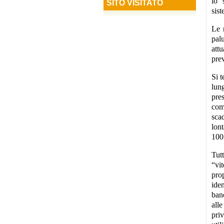
lo 
SITO VISITATO
sis
Le 
pal
attu
prev
Si 
lung
pre
com
sca
lon
100 
Tut
“vi
pro
ide
ban
all
pri