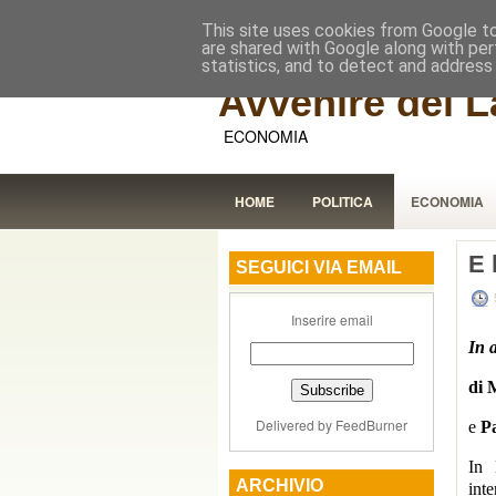
This site uses cookies from Google to 
are shared with Google along with per
statistics, and to detect and address
Avvenire dei L
ECONOMIA
HOME
POLITICA
ECONOMIA
E 
SEGUICI VIA EMAIL
Inserire email
In 
di 
Delivered by
FeedBurner
e
P
In 
ARCHIVIO
int