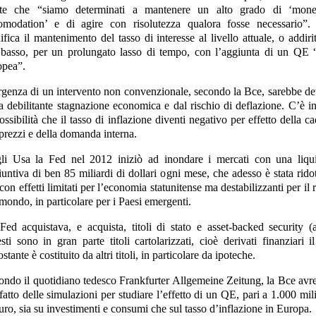
ete che “siamo determinati a mantenere un alto grado di ‘mone
omodation’ e di agire con risolutezza qualora fosse necessario”.
ifica il mantenimento del tasso di interesse al livello attuale, o addiri
 basso, per un prolungato lasso di tempo, con l’aggiunta di un QE “
opea”.
rgenza di un intervento non convenzionale, secondo la Bce, sarebbe det
a debilitante stagnazione economica e dal rischio di deflazione. C’è in
ossibilità che il tasso di inflazione diventi negativo per effetto della c
 prezzi e della domanda interna.
li Usa la Fed nel 2012 iniziò ad inondare i mercati con una liqui
untiva di ben 85 miliardi di dollari ogni mese, che adesso è stata rido
con effetti limitati per l’economia statunitense ma destabilizzanti per il 
mondo, in particolare per i Paesi emergenti.
Fed acquistava, e acquista, titoli di stato e asset-backed security (a
ti sono in gran parte titoli cartolarizzati, cioè derivati finanziari i
ostante è costituito da altri titoli, in particolare da ipoteche.
ondo il quotidiano tedesco Frankfurter Allgemeine Zeitung, la Bce avr
fatto delle simulazioni per studiare l’effetto di un QE, pari a 1.000 mil
uro, sia su investimenti e consumi che sul tasso d’inflazione in Europa.