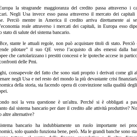
Europa la stragrande maggioranza del credito passa attraverso i ca
cari. Negli Usa invece esso passa attraverso il mercato dei capitali 
se. Perciò mentre in America il credito arriva direttamente ai set
l’economia reale attraverso i mercati dei capitali, in Europa esso dip
o stato di salute del sistema bancario.
ce, stante le attuali regole, non può acquistare titoli di stato. Perciò
tende pilotare” il suo QE verso l’acquisto di abs emessi dalla ba
pee che cartolarizzano i prestiti concessi e le ipoteche accese in partic
confronti delle Pmi.
ghi, consapevole del fatto che sono stati proprio i derivati come gli a
enare negli Usa e nel resto del mondo la più devastante crisi finanziar
omica della storia, sta facendo opera di convinzione sulla qualità degl
opei.
ondo noi la vera questione è un'altra. Perché si è obbligati a pas
anto dal sistema bancario per dare il credito alle attività produttive? N
 altre alternative?
sistema bancario ha indubbiamente un ruolo importante nei proc
nomici, solo quando funziona bene, però. Ma le grandi banche sono stat