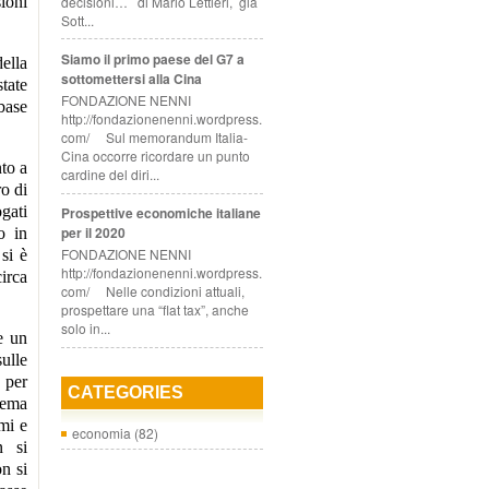
decisioni… di Mario Lettieri, già
ioni
Sott...
Siamo il primo paese del G7 a
ella
sottomettersi alla Cina
tate
FONDAZIONE NENNI
 base
http://fondazionenenni.wordpress.
com/ Sul memorandum Italia-
Cina occorre ricordare un punto
to a
cardine del diri...
ro di
gati
Prospettive economiche italiane
per il 2020
o in
FONDAZIONE NENNI
si è
http://fondazionenenni.wordpress.
irca
com/ Nelle condizioni attuali,
prospettare una “flat tax”, anche
solo in...
e un
ulle
 per
CATEGORIES
tema
mi e
economia
(82)
n si
n si