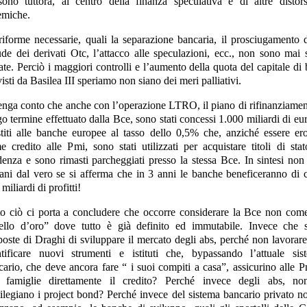
sono tuttora, al centro della finanza speculativa e di altre distors
temiche.
riforme necessarie, quali la separazione bancaria, il prosciugamento d
ude dei derivati Otc, l’attacco alle speculazioni, ecc., non sono mai s
ate. Perciò i maggiori controlli e l’aumento della quota del capitale di
isti da Basilea III speriamo non siano dei meri palliativi.
tenga conto che anche con l’operazione LTRO, il piano di rifinanziamen
o termine effettuato dalla Bce, sono stati concessi 1.000 miliardi di eu
stiti alle banche europee al tasso dello 0,5% che, anziché essere ero
e credito alle Pmi, sono stati utilizzati per acquistare titoli di stat
denza e sono rimasti parcheggiati presso la stessa Bce. In sintesi non 
tani dal vero se si afferma che in 3 anni le banche beneficeranno di c
miliardi di profitti!
to ciò ci porta a concludere che occorre considerare la Bce non com
tello d’oro” dove tutto è già definito ed immutabile. Invece che s
poste di Draghi di sviluppare il mercato degli abs, perché non lavorare
ntificare nuovi strumenti e istituti che, bypassando l’attuale sis
cario, che deve ancora fare “ i suoi compiti a casa”, assicurino alle P
e famiglie direttamente il credito? Perché invece degli abs, no
vilegiano i project bond? Perché invece del sistema bancario privato no