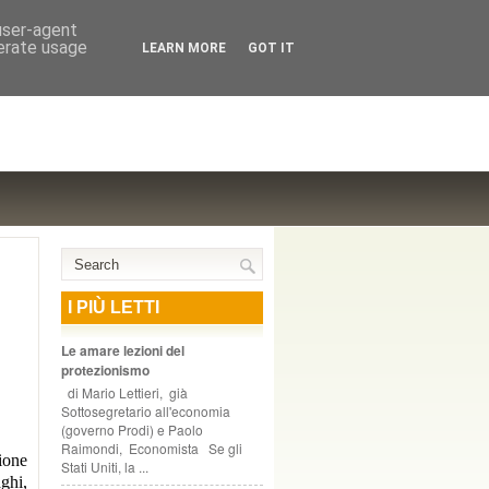
NTE COOPERATIVO, ZURIGO
 user-agent
nerate usage
LEARN MORE
GOT IT
I PIÙ LETTI
Le amare lezioni del
protezionismo
di Mario Lettieri, già
Sottosegretario all'economia
(governo Prodi) e Paolo
Raimondi, Economista Se gli
ione
Stati Uniti, la ...
ghi,