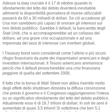
Adesso la data cruciale è il 17 di ottobre quando lo
sfondamento del tetto del debito diventerà inevitabile
altrimenti la disponibilità giornaliera di risorse utilizzabili
passerà da 60 a 30 miliardi di dollari. Se ciò accadesse gli
Usa non sarebbero più capaci di onorare gli interessi sul
loro debito pubblico. Sarebbe il default, la bancarotta degli
Stati Uniti, che si accompagnerebbe ad un collasso del
dollaro, ad una grave crisi occupazionale e ad una
impennata dei tassi di interesse con riverberi globali.
I Treasury bond sono considerati come l'ultimo e più sicuro
rifugio finanziario da parte dei risparmiatori americani e degli
investitori internazionali. Il Tesoro americano ammonisce
perciò che il default provocherebbe una crisi finanziaria
peggiore di quella del settembre 2008.
Il fatto che la borsa di Wall Street non abbia risentito molto
degli effetti dello shutdown dimostra la diffusa convinzione
che presto il governo e il Congresso raggiungeranno l'intesa
su un significativo sfondamento del tetto del debito pubblico.
Attualmente esso è di 16,7 trilioni di dollari. In soli tre anni è
aumentato di quasi 3,5 trilioni! Si sottolinea che ben 5,1