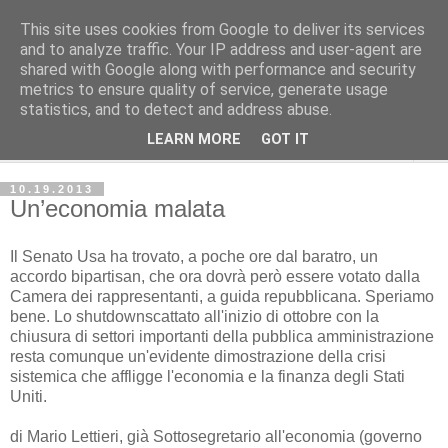
This site uses cookies from Google to deliver its services
Avvenire dei Lavoratori
and to analyze traffic. Your IP address and user-agent are
shared with Google along with performance and security
metrics to ensure quality of service, generate usage
ECONOMIA
statistics, and to detect and address abuse.
LEARN MORE
GOT IT
▼
10.19.2013
Un’economia malata
Il Senato Usa ha trovato, a poche ore dal baratro, un
accordo bipartisan, che ora dovrà però essere votato dalla
Camera dei rappresentanti, a guida repubblicana. Speriamo
bene. Lo shutdownscattato all'inizio di ottobre con la
chiusura di settori importanti della pubblica amministrazione
resta comunque un'evidente dimostrazione della crisi
sistemica che affligge l'economia e la finanza degli Stati
Uniti.
di Mario Lettieri, già Sottosegretario all'economia (governo