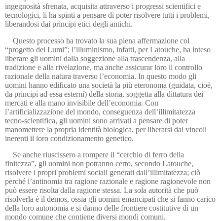
ingegnosità sfrenata, acquisita attraverso i progressi scientifici e
tecnologici, li ha spinti a pensare di poter risolvere tutti i problemi,
liberandosi dai principi etici degli antichi.
Questo processo ha trovato la sua piena affermazione col
“progetto dei Lumi”; l’illuminismo, infatti, per Latouche, ha inteso
liberare gli uomini dalla soggezione alla trascendenza, alla
tradizione e alla rivelazione, ma anche assicurar loro il controllo
razionale della natura traverso l’economia. In questo modo gli
uomini hanno edificato una società la più eteronoma (guidata, cioè,
da principi ad essa esterni) della storia, soggetta alla dittatura dei
mercati e alla mano invisibile dell’economia. Con
l’artificializzazione del mondo, conseguenza dell’illimitatezza
tecno-scientifica, gli uomini sono arrivati a pensare di poter
manomettere la propria identità biologica, per liberarsi dai vincoli
inerenti il loro condizionamento genetico.
Se anche riuscissero a rompere il “cerchio di ferro della
finitezza”, gli uomini non potranno certo, secondo Latouche,
risolvere i propri problemi sociali generati dall’illimitatezza; ciò
perché l’antinomia tra ragione razionale e ragione ragionevole non
può essere risolta dalla ragione stessa. La sola autorità che può
risolverla è il demos, ossia gli uomini emancipati che si fanno carico
della loro autonomia e si danno delle frontiere costitutive di un
mondo comune che contiene diversi mondi comuni.