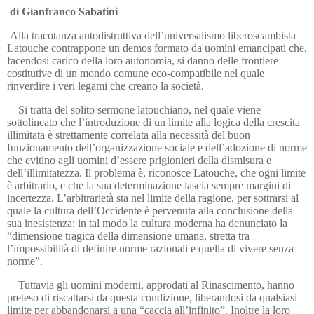
di Gianfranco Sabatini
Alla tracotanza autodistruttiva dell’universalismo liberoscambista
Latouche contrappone un demos formato da uomini emancipati che,
facendosi carico della loro autonomia, si danno delle frontiere
costitutive di un mondo comune eco-compatibile nel quale
rinverdire i veri legami che creano la società.
Si tratta del solito sermone latouchiano, nel quale viene
sottolineato che l’introduzione di un limite alla logica della crescita
illimitata è strettamente correlata alla necessità del buon
funzionamento dell’organizzazione sociale e dell’adozione di norme
che evitino agli uomini d’essere prigionieri della dismisura e
dell’illimitatezza. Il problema è, riconosce Latouche, che ogni limite
è arbitrario, e che la sua determinazione lascia sempre margini di
incertezza. L’arbitrarietà sta nel limite della ragione, per sottrarsi al
quale la cultura dell’Occidente è pervenuta alla conclusione della
sua inesistenza; in tal modo la cultura moderna ha denunciato la
“dimensione tragica della dimensione umana, stretta tra
l’impossibilità di definire norme razionali e quella di vivere senza
norme”.
Tuttavia gli uomini moderni, approdati al Rinascimento, hanno
preteso di riscattarsi da questa condizione, liberandosi da qualsiasi
limite per abbandonarsi a una “caccia all’infinito”. Inoltre la loro