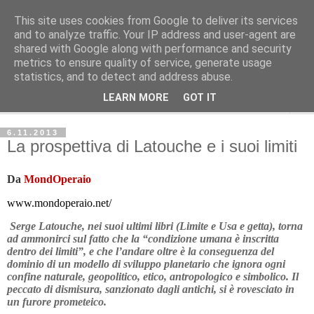
This site uses cookies from Google to deliver its services
Avvenire dei Lavoratori
and to analyze traffic. Your IP address and user-agent are
shared with Google along with performance and security
metrics to ensure quality of service, generate usage
ECONOMIA
statistics, and to detect and address abuse.
LEARN MORE
GOT IT
▼
6.11.2013
La prospettiva di Latouche e i suoi limiti
Da
MondOperaio
www.mondoperaio.net/
Serge Latouche, nei suoi ultimi libri (Limite e Usa e getta), torna
ad ammonirci sul fatto che la “condizione umana è inscritta
dentro dei limiti”, e che l’andare oltre è la conseguenza del
dominio di un modello di sviluppo planetario che ignora ogni
confine naturale, geopolitico, etico, antropologico e simbolico. Il
peccato di dismisura, sanzionato dagli antichi, si è rovesciato in
un furore prometeico.