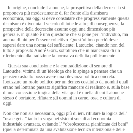
In origine, conclude Latouche, la prospettiva della decrescita si
proponeva più modestamente di far fronte alla dismisura
economica, ma oggi si deve constatare che progressivamente questa
dismisura è divenuta il veicolo di tutte le altre; di conseguenza, la
prospettiva della decrescita assume oggi una dimensione più
generale, in quanto è una questione che si pone per l’individuo, ma
ancora di più per l’essere collettivo. Quest’ultimo perciò deve
sapersi dare una norma del sufficiente; Latouche, citando non del
tutto a proposito André Gorz, sottolinea che in mancanza di un
riferimento alla tradizione la norma va definita politicamente.
Questa sua conclusione è la contraddizione di sempre di
Latouche, vittima di un’ideologa che lo spinge a pensare che un
pensiero astratto possa avere una rilevanza politica concreta.
Ipotizzare un ruolo politico per un demos costituito da uomini quali
erano nel lontano passato significa mancare di realismo e, sulla base
di una concezione tragica della vita qual è quella di cui Latouche
stesso è portatore, rifiutare gli uomini in carne, ossa e cultura di
oggi.
Non che non sia necessario, oggi più di ieri, rifiutare la logica dell’
“usa e getta” tanto in voga nei sistemi sociali ad economia
industriale avanzata, evitando l’ “obsolescenza pianificata dei beni”
(quella determinata da una svalutazione tecnica intenzionale delle