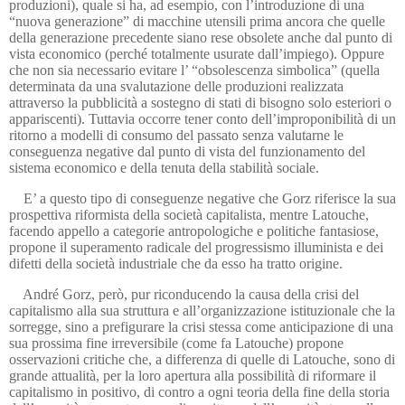
produzioni), quale si ha, ad esempio, con l’introduzione di una
“nuova generazione” di macchine utensili prima ancora che quelle
della generazione precedente siano rese obsolete anche dal punto di
vista economico (perché totalmente usurate dall’impiego). Oppure
che non sia necessario evitare l’ “obsolescenza simbolica” (quella
determinata da una svalutazione delle produzioni realizzata
attraverso la pubblicità a sostegno di stati di bisogno solo esteriori o
appariscenti). Tuttavia occorre tener conto dell’improponibilità di un
ritorno a modelli di consumo del passato senza valutarne le
conseguenza negative dal punto di vista del funzionamento del
sistema economico e della tenuta della stabilità sociale.
E’ a questo tipo di conseguenze negative che Gorz riferisce la sua
prospettiva riformista della società capitalista, mentre Latouche,
facendo appello a categorie antropologiche e politiche fantasiose,
propone il superamento radicale del progressismo illuminista e dei
difetti della società industriale che da esso ha tratto origine.
André Gorz, però, pur riconducendo la causa della crisi del
capitalismo alla sua struttura e all’organizzazione istituzionale che la
sorregge, sino a prefigurare la crisi stessa come anticipazione di una
sua prossima fine irreversibile (come fa Latouche) propone
osservazioni critiche che, a differenza di quelle di Latouche, sono di
grande attualità, per la loro apertura alla possibilità di riformare il
capitalismo in positivo, di contro a ogni teoria della fine della storia