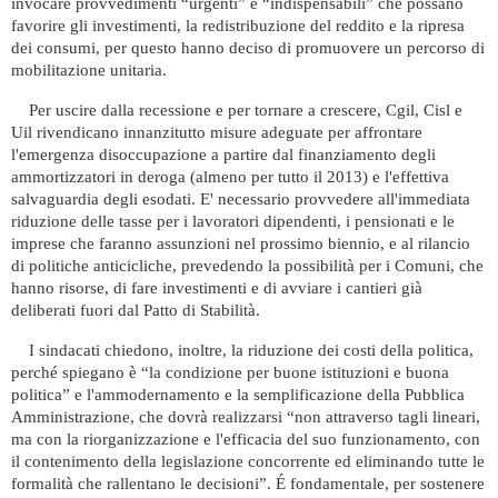
invocare provvedimenti “urgenti” e “indispensabili” che possano
favorire gli investimenti, la redistribuzione del reddito e la ripresa
dei consumi, per questo hanno deciso di promuovere un percorso di
mobilitazione unitaria.
Per uscire dalla recessione e per tornare a crescere, Cgil, Cisl e
Uil rivendicano innanzitutto misure adeguate per affrontare
l'emergenza disoccupazione a partire dal finanziamento degli
ammortizzatori in deroga (almeno per tutto il 2013) e l'effettiva
salvaguardia degli esodati. E' necessario provvedere all'immediata
riduzione delle tasse per i lavoratori dipendenti, i pensionati e le
imprese che faranno assunzioni nel prossimo biennio, e al rilancio
di politiche anticicliche, prevedendo la possibilità per i Comuni, che
hanno risorse, di fare investimenti e di avviare i cantieri già
deliberati fuori dal Patto di Stabilità.
I sindacati chiedono, inoltre, la riduzione dei costi della politica,
perché spiegano è “la condizione per buone istituzioni e buona
politica” e l'ammodernamento e la semplificazione della Pubblica
Amministrazione, che dovrà realizzarsi “non attraverso tagli lineari,
ma con la riorganizzazione e l'efficacia del suo funzionamento, con
il contenimento della legislazione concorrente ed eliminando tutte le
formalità che rallentano le decisioni”. É fondamentale, per sostenere