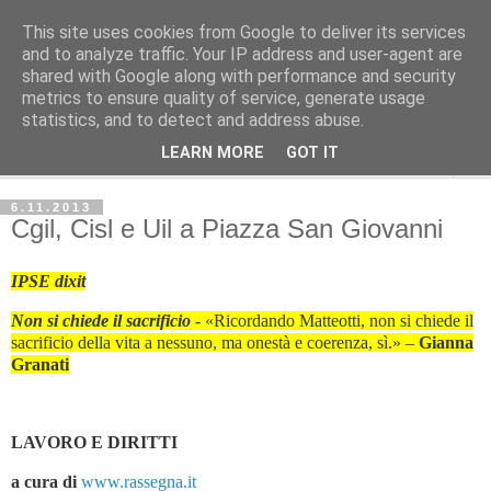
This site uses cookies from Google to deliver its services
Avvenire dei Lavoratori
and to analyze traffic. Your IP address and user-agent are
shared with Google along with performance and security
metrics to ensure quality of service, generate usage
ECONOMIA
statistics, and to detect and address abuse.
LEARN MORE
GOT IT
▼
6.11.2013
Cgil, Cisl e Uil a Piazza San Giovanni
IPSE dixit
Non si chiede il sacrificio
- «Ricordando Matteotti, non si chiede il
sacrificio della vita a nessuno, ma onestà e coerenza, sì.» –
Gianna
Granati
LAVORO E DIRITTI
a cura di
www.rassegna.it