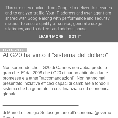
This site uses cookies from Google to deliver its services
Avvenire dei Lavoratori
and to analyze traffic. Your IP address and user-agent are
shared with Google along with performance and security
metrics to ensure quality of service, generate usage
ECONOMIA
statistics, and to detect and address abuse.
LEARN MORE
GOT IT
▼
11.16.2011
Al G20 ha vinto il “sistema del dollaro”
Non sorprende che il G20 di Cannes non abbia prodotto
gran che. E' dal 2008 che i G20 ci hanno abituato a tante
promesse e a tante "raccomandazioni". Non hanno mai
presentato iniziative efficaci capaci di cambiare a fondo il
sistema che ha generato la crisi finanziaria ed economica
globale.
________________________________
di Mario Lettieri, già Sottosegretario all'economia (governo
Prodi)