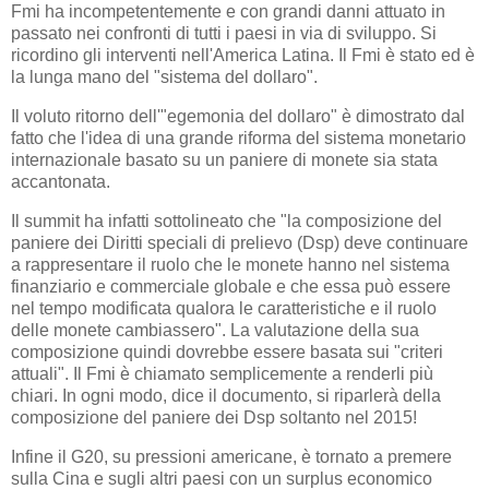
Fmi ha incompetentemente e con grandi danni attuato in
passato nei confronti di tutti i paesi in via di sviluppo. Si
ricordino gli interventi nell'America Latina. Il Fmi è stato ed è
la lunga mano del "sistema del dollaro".
Il voluto ritorno dell'"egemonia del dollaro" è dimostrato dal
fatto che l'idea di una grande riforma del sistema monetario
internazionale basato su un paniere di monete sia stata
accantonata.
Il summit ha infatti sottolineato che "la composizione del
paniere dei Diritti speciali di prelievo (Dsp) deve continuare
a rappresentare il ruolo che le monete hanno nel sistema
finanziario e commerciale globale e che essa può essere
nel tempo modificata qualora le caratteristiche e il ruolo
delle monete cambiassero". La valutazione della sua
composizione quindi dovrebbe essere basata sui "criteri
attuali". Il Fmi è chiamato semplicemente a renderli più
chiari. In ogni modo, dice il documento, si riparlerà della
composizione del paniere dei Dsp soltanto nel 2015!
Infine il G20, su pressioni americane, è tornato a premere
sulla Cina e sugli altri paesi con un surplus economico