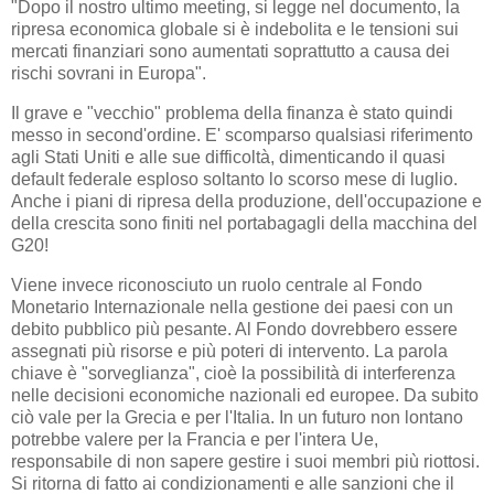
"Dopo il nostro ultimo meeting, si legge nel documento, la
ripresa economica globale si è indebolita e le tensioni sui
mercati finanziari sono aumentati soprattutto a causa dei
rischi sovrani in Europa".
Il grave e "vecchio" problema della finanza è stato quindi
messo in second'ordine. E' scomparso qualsiasi riferimento
agli Stati Uniti e alle sue difficoltà, dimenticando il quasi
default federale esploso soltanto lo scorso mese di luglio.
Anche i piani di ripresa della produzione, dell'occupazione e
della crescita sono finiti nel portabagagli della macchina del
G20!
Viene invece riconosciuto un ruolo centrale al Fondo
Monetario Internazionale nella gestione dei paesi con un
debito pubblico più pesante. Al Fondo dovrebbero essere
assegnati più risorse e più poteri di intervento. La parola
chiave è "sorveglianza", cioè la possibilità di interferenza
nelle decisioni economiche nazionali ed europee. Da subito
ciò vale per la Grecia e per l'Italia. In un futuro non lontano
potrebbe valere per la Francia e per l'intera Ue,
responsabile di non sapere gestire i suoi membri più riottosi.
Si ritorna di fatto ai condizionamenti e alle sanzioni che il