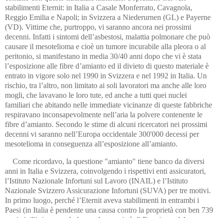
stabilimenti Eternit: in Italia a Casale Monferrato, Cavagnola,
Reggio Emilia e Napoli; in Svizzera a Niederurnen (GL) e Payerne
(VD). Vittime che, purtroppo, vi saranno ancora nei prossimi
decenni. Infatti i sintomi dell’asbestosi, malattia polmonare che può
causare il mesotelioma e cioè un tumore incurabile alla pleora o al
peritonio, si manifestano in media 30/40 anni dopo che vi è stata
l’esposizione alle fibre d’amianto ed il divieto di questo materiale è
entrato in vigore solo nel 1990 in Svizzera e nel 1992 in Italia. Un
rischio, tra l’altro, non limitato ai soli lavoratori ma anche alle loro
mogli, che lavavano le loro tute, ed anche a tutti quei nuclei
familiari che abitando nelle immediate vicinanze di queste fabbriche
respiravano inconsapevolmente nell’aria la polvere contenente le
fibre d’amianto. Secondo le stime di alcuni ricercatori nei prossimi
decenni vi saranno nell’Europa occidentale 300'000 decessi per
mesotelioma in conseguenza all’esposizione all’amianto.
Come ricordavo, la questione "amianto" tiene banco da diversi
anni in Italia e Svizzera, coinvolgendo i rispettivi enti assicuratori,
l’Istituto Nazionale Infortuni sul Lavoro (INAIL) e l’Istituto
Nazionale Svizzero Assicurazione Infortuni (SUVA) per tre motivi.
In primo luogo, perché l’Eternit aveva stabilimenti in entrambi i
Paesi (in Italia è pendente una causa contro la proprietà con ben 739