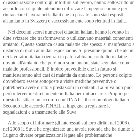
di assicurazione contro gli infortuni sul lavoro, hanno sottoscritto un
accordo con il quale intendono rafforzare l'impegno comune per
rintracciare i lavoratori italiani che in passato sono stati esposti
all'amianto in Svizzera e successivamente sono rientrati in Italia.
Nei decenni scorsi numerosi cittadini italiani hanno lavorato in
ditte svizzere che trasformavano o utilizzavano materiali contenenti
amianto. Questa sostanza causa malattie che spesso si manifestano a
distanza di molti anni dall'esposizione. Si presume quindi che alcuni
dei lavoratori italiani rientrati in patria abbiano contratto malattie
dovute all'amianto che però non sono ancora state segnalate come
malattie professionali. È inoltre prevedibile che in futuro si
manifesteranno altri casi di malattia da amianto. Le persone colpite
dovrebbero essere sottoposte a visite mediche preventive o
potrebbero avere diritto a prestazioni in contanti. La Suva non può
però intervenire direttamente in Italia per rintracciarle. Proprio per
questo ha stilato un accordo con l'INAIL, il suo omologo italiano.
Secondo tale accordo l'INAIL si impegna a registrare le
segnalazioni e a trasmetterle alla Suva.
Allo scopo di informare gli interessati sui loro diritti, nel 2006 e
nel 2008 la Suva ha organizzato una tavola rotonda che ha riunito a
Lugano diverse organizzazioni legate alle problematiche