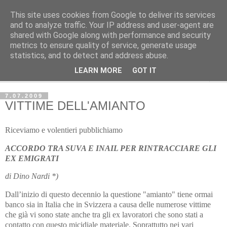
This site uses cookies from Google to deliver its services
Avvenire dei Lavoratori
and to analyze traffic. Your IP address and user-agent are
shared with Google along with performance and security
metrics to ensure quality of service, generate usage
ECONOMIA
statistics, and to detect and address abuse.
LEARN MORE
GOT IT
▼
7.07.2009
VITTIME DELL'AMIANTO
Riceviamo e volentieri pubblichiamo
ACCORDO TRA SUVA E INAIL PER RINTRACCIARE GLI
EX EMIGRATI
di Dino Nardi *)
Dall’inizio di questo decennio la questione "amianto" tiene ormai
banco sia in Italia che in Svizzera a causa delle numerose vittime
che già vi sono state anche tra gli ex lavoratori che sono stati a
contatto con questo micidiale materiale. Soprattutto nei vari