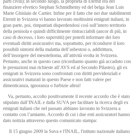
parti civili); in secondo luogo, la proprietà di Eternit era del
finanziere elvetico Stephan Schmidheiny ed del belga Jean Luis
Marie Ghislain de Cartier. Infine per il fatto che nei due stabilimenti
Eternit in Svizzera vi hanno lavorato moltissimi emigrati italiani, in
gran parte, poi, rimpatriati disperdendosi così sull’intero territorio
della penisola e quindi difficilmente rintracciabili (ancor di più, in
caso di decesso, i loro superstiti) per poterli informare dei loro
eventuali diritti assicurativi ma, soprattutto, per ricondurre il loro
possibili sintomi della malattia dell’asbestosi o, addirittura,
dell’insorgere del mesotelioma, all’attività svolta in Svizzera.
Pertanto, anche in questo caso (ricordiamo quanto già accaduto con
le prestazioni mai richieste all’AVS ed al Secondo Pilastro), gli ex
emigrati in Svizzera sono confrontati con diritti previdenziali e
assicurativi maturati in questo Paese e non fatti valere per
dimenticanza, ignoranza o furbizie altrui!
Va, pertanto, accolto positivamente il recente accordo che è stato
stipulato dall’INAIL e dalla SUVA per facilitare la ricerca degli ex
emigrati italiani che nel passato abbiano lavorato in Svizzera a
contatto con l’amianto. Accordo di cui i due enti assicuratori hanno
dato notizia attraverso questo comunicato stampa:
Il 15 giugno 2009 la Suva e l'INAIL, l'istituto nazionale italiano