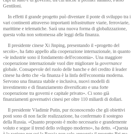
Gentiloni.
In effetti il grande progetto può diventare il ponte di sviluppo tra i
vari continenti attraverso importanti infrastrutture viarie, ferroviarie,
marittime e telematiche. Sarà una nuova forma di globalizzazione,
questa volta non sottomessa alle leggi della finanza.
Il presidente cinese Xi Jinping, presentando il «progetto del
secolo», ha fatto appello alla cooperazione internazionale, in quanto
«le indu­strie sono il fondamento dell'economia». Una maggiore
coope­ra­zione internazionale vuol dire migliorare la
governance
globale. Consapevo­le del ruolo delle banche e del credito il leader
cinese ha det­to che «la finanza è la linfa dell'economia moderna.
Servono una fi­nan­za stabile e inclusiva, nuovi modelli di
investimento e di finanziamento diversifica­to e una forte
cooperazione tra governi e capitale privato». Ci sono già
finanziamenti governativi cinesi per oltre 110 miliardi di dollari.
Il presidente Vladimir Putin, pur riconoscendo che gli obiettivi
posti sono di non facile realizzazione, ha confermato il sostegno
della Russia. «Quanto proposto è molto necessario e grandemente
voluto e segue il trend dello sviluppo moderno», ha detto. «Questa
è la ragione per cui la Russia non solo appoggia il progetto Bri ma