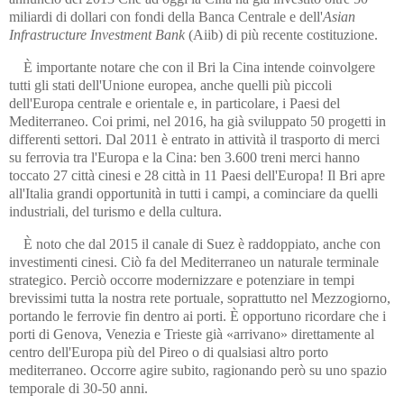
miliardi di dollari con fondi della Banca Centrale e dell'
Asian
Infrastructure Investment Bank
(Aiib) di più recente costituzione.
È importante notare che con il Bri la Cina intende coinvolgere
tutti gli stati dell'Unione europea, anche quelli più piccoli
dell'Europa centrale e orientale e, in particolare, i Paesi del
Mediterraneo. Coi primi, nel 2016, ha già sviluppato 50 progetti in
differenti settori. Dal 2011 è entrato in attività il trasporto di merci
su ferrovia tra l'Europa e la Cina: ben 3.600 treni merci hanno
toccato 27 città cinesi e 28 città in 11 Paesi dell'Europa! Il Bri apre
all'Italia grandi opportunità in tutti i campi, a cominciare da quelli
industriali, del turismo e della cultura
.
È noto che dal 2015 il canale di Suez è raddoppiato, anche con
in­ve­sti­menti cinesi. Ciò fa del Mediterraneo un naturale terminale
stra­te­gi­co. Perciò occorre modernizzare e potenziare in tempi
brevissimi tutta la nostra rete portuale, soprattutto nel Mezzogiorno,
portando le ferro­vie fin dentro ai porti. È opportuno ricordare che i
porti di Genova, Ve­ne­zia e Trieste già «arrivano» direttamente al
centro dell'Europa più del Pireo o di qualsiasi altro porto
mediterraneo. Occorre agire subito, ragionando però su uno spazio
temporale di 30-50 anni.