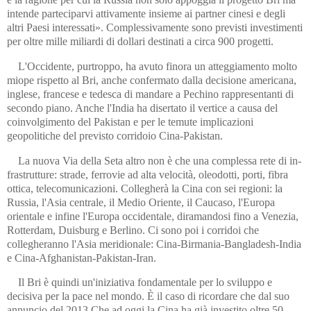
intende parteciparvi attivamente insieme ai partner cinesi e degli
altri Paesi interessati». Complessivamente sono previsti investimenti
per oltre mille miliardi di dollari destinati a circa 900 progetti.
L'Occidente, purtroppo, ha avuto finora un atteggiamento molto
miope rispetto al Bri, anche confermato dalla decisione americana,
inglese, francese e tedesca di mandare a Pechino rappresentanti di
secondo piano. Anche l'India ha disertato il vertice a causa del
coinvolgimento del Pakistan e per le temute implicazioni
geopolitiche del previsto corridoio Cina-Pakistan.
La nuova Via della Seta altro non è che una complessa rete di in­
fra­strutture: strade, ferrovie ad alta velocità, oleodotti, porti, fibra
ottica, telecomunicazioni. Collegherà la Cina con sei regioni: la
Russia, l'Asia centrale, il Medio Oriente, il Caucaso, l'Europa
orientale e infine l'Europa occidentale, diramandosi fino a Venezia,
Rotterdam, Duisburg e Berlino. Ci sono poi i corridoi che
collegheranno l'Asia meridionale: Cina-Birmania-Bangladesh-India
e Cina-Afghanistan-Pakistan-Iran.
Il Bri è quindi un'iniziativa fondamentale per lo sviluppo e
decisiva per la pace nel mondo. È il caso di ricordare che dal suo
annuncio del 2013 Che ad oggi la Cina ha già investito oltre 50