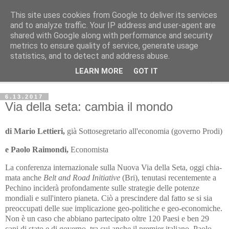
This site uses cookies from Google to deliver its services
Avvenire dei Lavoratori
and to analyze traffic. Your IP address and user-agent are
shared with Google along with performance and security
metrics to ensure quality of service, generate usage
ECONOMIA
statistics, and to detect and address abuse.
LEARN MORE
GOT IT
▼
6.13.2017
Via della seta: cambia il mondo
di Mario Lettieri,
già Sottosegretario all'economia (governo Prodi)
e Paolo Raimondi,
Economista
La conferenza internazionale sulla Nuova Via della Seta, oggi chia­
ma­ta anche
Belt and Road Initiative
(Bri), tenutasi recentemente a
Pechi­no inciderà profondamente sulle strategie delle potenze
mondiali e sul­l'intero pianeta. Ciò a prescindere dal fatto se si sia
preoccupati delle sue implicazione geo-politiche e geo-economiche.
Non è un caso che abbiano partecipato oltre 120 Paesi e ben 29
capi di stato e di governo, tra cui anche il premier italiano, Paolo