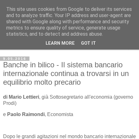
This site uses cookies from Google to deliver its services
Avvenire dei Lavoratori
and to analyze traffic. Your IP address and user-agent are
shared with Google along with performance and security
metrics to ensure quality of service, generate usage
ECONOMIA
statistics, and to detect and address abuse.
LEARN MORE
GOT IT
▼
9.05.2016
Banche in bilico - Il sistema bancario
internazionale continua a trovarsi in un
equilibrio molto precario
di Mario Lettieri
, già Sottosegretario all'economia (governo
Prodi)
e
Paolo Raimondi
, Economista
Dopo le grandi agitazioni nel mondo bancario internazionale