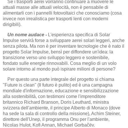
Se i trasporti aerei vorranno continuare a muovere le
attuali masse alle attuali velocità, non è pensabile di
alimentarli con i pannelli fotovoltaici che conosciamo (cosa
invece non irrealistica per trasporti lenti con moderni
dirigibili).
Un nome audace -
L'esperienza specifica di Solar
Impulse servirà forse a sviluppare aerei solari leggeri, anche
senza pilota. Ma non è per inventare tecnologie che è nato il
progetto Solar Impulse, bensì per diffondere un'idea: la
transizione verso uno sviluppo leggero e sostenibile,
fondato sulle energie rinnovabili. Cosa meglio di un volo
solare intorno al mondo può ispirare milioni di persone?
Per questo una parte integrale del progetto si chiama
"Future is clean" (Il futuro è pulito) ed è una campagna
mondiale d'informazione, educazione e sensibilizzazione
alla sostenibilità, con testimoni come l'imprenditore
britannico Richard Branson, Doris Leuthard, ministra
svizzera dell'ambiente, il principe Alberto di Monaco (dove
ha sede la sala di controllo della missione), Achim Steiner,
direttore dell'Unep, il programma Onu per l'ambiente,
Nicolas Hulot, Kofi Annan, Michael Gorbačëv.