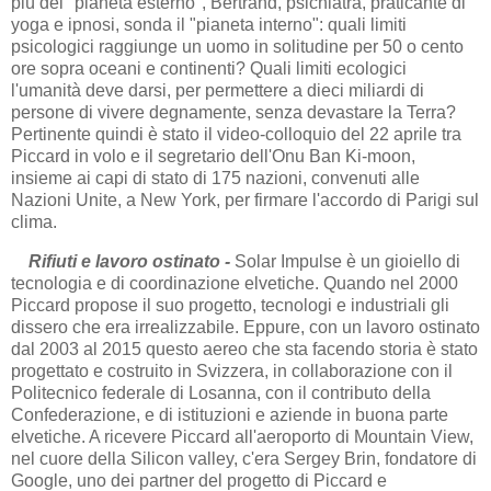
più del "pianeta esterno", Bertrand, psichiatra, praticante di
yoga e ipnosi, sonda il "pianeta interno": quali limiti
psicologici raggiunge un uomo in solitudine per 50 o cento
ore sopra oceani e continenti? Quali limiti ecologici
l'umanità deve darsi, per permettere a dieci miliardi di
persone di vivere degnamente, senza devastare la Terra?
Pertinente quindi è stato il video-colloquio del 22 aprile tra
Piccard in volo e il segretario dell'Onu Ban Ki-moon,
insieme ai capi di stato di 175 nazioni, convenuti alle
Nazioni Unite, a New York, per firmare l'accordo di Parigi sul
clima.
Rifiuti e lavoro ostinato -
Solar Impulse è un gioiello di
tecnologia e di coordinazione elvetiche. Quando nel 2000
Piccard propose il suo progetto, tecnologi e industriali gli
dissero che era irrealizzabile. Eppure, con un lavoro ostinato
dal 2003 al 2015 questo aereo che sta facendo storia è stato
progettato e costruito in Svizzera, in collaborazione con il
Politecnico federale di Losanna, con il contributo della
Confederazione, e di istituzioni e aziende in buona parte
elvetiche. A ricevere Piccard all'aeroporto di Mountain View,
nel cuore della Silicon valley, c'era Sergey Brin, fondatore di
Google, uno dei partner del progetto di Piccard e