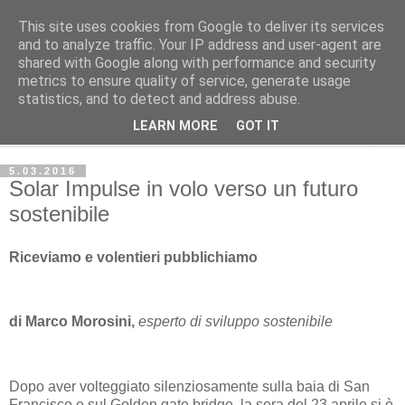
This site uses cookies from Google to deliver its services
Avvenire dei Lavoratori
and to analyze traffic. Your IP address and user-agent are
shared with Google along with performance and security
metrics to ensure quality of service, generate usage
ECONOMIA
statistics, and to detect and address abuse.
LEARN MORE
GOT IT
▼
5.03.2016
Solar Impulse in volo verso un futuro
sostenibile
Riceviamo e volentieri pubblichiamo
di Marco Morosini,
esperto di sviluppo sostenibile
Dopo aver volteggiato silenziosamente sulla baia di San
Francisco e sul Golden gate bridge, la sera del 23 aprile si è