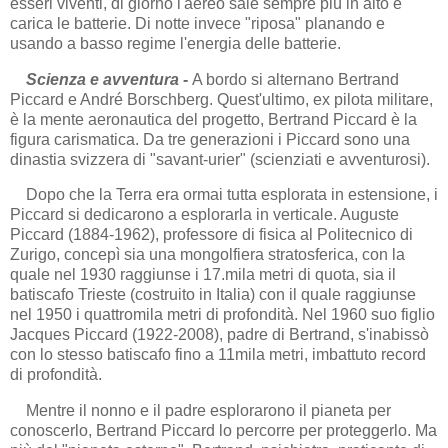
esseri viventi, di giorno l'aereo sale sempre più in alto e
carica le batterie. Di notte invece "riposa" planando e
usando a basso regime l'energia delle batterie.
Scienza e avventura -
A bordo si alternano Bertrand
Piccard e André Borschberg. Quest'ultimo, ex pilota militare,
è la mente aeronautica del progetto, Bertrand Piccard è la
figura carismatica. Da tre generazioni i Piccard sono una
dinastia svizzera di "savant-urier" (scienziati e avventurosi).
Dopo che la Terra era ormai tutta esplorata in estensione, i
Piccard si dedicarono a esplorarla in verticale. Auguste
Piccard (1884-1962), professore di fisica al Politecnico di
Zurigo, concepì sia una mongolfiera stratosferica, con la
quale nel 1930 raggiunse i 17.mila metri di quota, sia il
batiscafo Trieste (costruito in Italia) con il quale raggiunse
nel 1950 i quattromila metri di profondità. Nel 1960 suo figlio
Jacques Piccard (1922-2008), padre di Bertrand, s'inabissò
con lo stesso batiscafo fino a 11mila metri, imbattuto record
di profondità.
Mentre il nonno e il padre esplorarono il pianeta per
conoscerlo, Bertrand Piccard lo percorre per proteggerlo. Ma