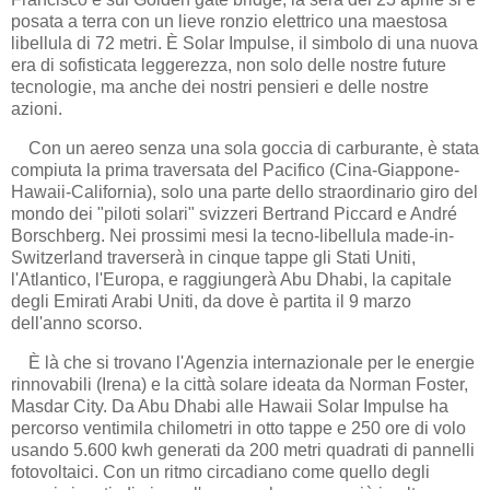
posata a terra con un lieve ronzio elettrico una maestosa
libellula di 72 metri. È Solar Impulse, il simbolo di una nuova
era di sofisticata leggerezza, non solo delle nostre future
tecnologie, ma anche dei nostri pensieri e delle nostre
azioni.
Con un aereo senza una sola goccia di carburante, è stata
compiuta la prima traversata del Pacifico (Cina-Giappone-
Hawaii-California), solo una parte dello straordinario giro del
mondo dei "piloti solari" svizzeri Bertrand Piccard e André
Borschberg. Nei prossimi mesi la tecno-libellula made-in-
Switzerland traverserà in cinque tappe gli Stati Uniti,
l'Atlantico, l'Europa, e raggiungerà Abu Dhabi, la capitale
degli Emirati Arabi Uniti, da dove è partita il 9 marzo
dell'anno scorso.
È là che si trovano l'Agenzia internazionale per le energie
rinnovabili (Irena) e la città solare ideata da Norman Foster,
Masdar City. Da Abu Dhabi alle Hawaii Solar Impulse ha
percorso ventimila chilometri in otto tappe e 250 ore di volo
usando 5.600 kwh generati da 200 metri quadrati di pannelli
fotovoltaici. Con un ritmo circadiano come quello degli