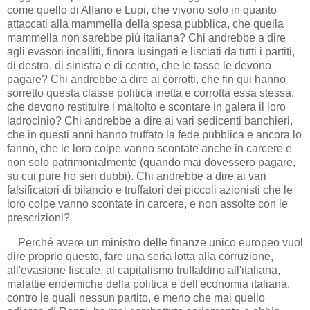
come quello di Alfano e Lupi, che vivono solo in quanto
attaccati alla mammella della spesa pubblica, che quella
mammella non sarebbe più italiana? Chi andrebbe a dire
agli evasori incalliti, finora lusingati e lisciati da tutti i partiti,
di destra, di sinistra e di centro, che le tasse le devono
pagare? Chi andrebbe a dire ai corrotti, che fin qui hanno
sorretto questa classe politica inetta e corrotta essa stessa,
che devono restituire i maltolto e scontare in galera il loro
ladrocinio? Chi andrebbe a dire ai vari sedicenti banchieri,
che in questi anni hanno truffato la fede pubblica e ancora lo
fanno, che le loro colpe vanno scontate anche in carcere e
non solo patrimonialmente (quando mai dovessero pagare,
su cui pure ho seri dubbi). Chi andrebbe a dire ai vari
falsificatori di bilancio e truffatori dei piccoli azionisti che le
loro colpe vanno scontate in carcere, e non assolte con le
prescrizioni?
Perché avere un ministro delle finanze unico europeo vuol
dire proprio questo, fare una seria lotta alla corruzione,
all'evasione fiscale, al capitalismo truffaldino all'italiana,
malattie endemiche della politica e dell'economia italiana,
contro le quali nessun partito, e meno che mai quello