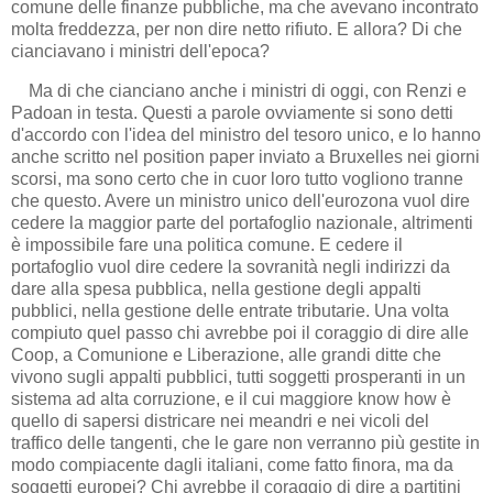
comune delle finanze pubbliche, ma che avevano incontrato
molta freddezza, per non dire netto rifiuto. E allora? Di che
cianciavano i ministri dell'epoca?
Ma di che cianciano anche i ministri di oggi, con Renzi e
Padoan in testa. Questi a parole ovviamente si sono detti
d'accordo con l'idea del ministro del tesoro unico, e lo hanno
anche scritto nel position paper inviato a Bruxelles nei giorni
scorsi, ma sono certo che in cuor loro tutto vogliono tranne
che questo. Avere un ministro unico dell'eurozona vuol dire
cedere la maggior parte del portafoglio nazionale, altrimenti
è impossibile fare una politica comune. E cedere il
portafoglio vuol dire cedere la sovranità negli indirizzi da
dare alla spesa pubblica, nella gestione degli appalti
pubblici, nella gestione delle entrate tributarie. Una volta
compiuto quel passo chi avrebbe poi il coraggio di dire alle
Coop, a Comunione e Liberazione, alle grandi ditte che
vivono sugli appalti pubblici, tutti soggetti prosperanti in un
sistema ad alta corruzione, e il cui maggiore know how è
quello di sapersi districare nei meandri e nei vicoli del
traffico delle tangenti, che le gare non verranno più gestite in
modo compiacente dagli italiani, come fatto finora, ma da
soggetti europei? Chi avrebbe il coraggio di dire a partitini