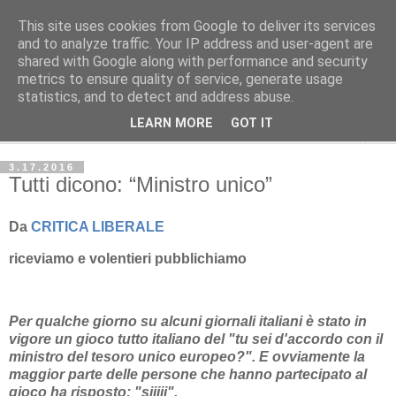
This site uses cookies from Google to deliver its services
Avvenire dei Lavoratori
and to analyze traffic. Your IP address and user-agent are
shared with Google along with performance and security
metrics to ensure quality of service, generate usage
ECONOMIA
statistics, and to detect and address abuse.
LEARN MORE
GOT IT
▼
3.17.2016
Tutti dicono: “Ministro unico”
Da
CRITICA LIBERALE
riceviamo e volentieri pubblichiamo
Per qualche giorno su alcuni giornali italiani è stato in
vigore un gioco tutto italiano del "tu sei d'accordo con il
ministro del tesoro unico europeo?". E ovviamente la
maggior parte delle persone che hanno partecipato al
gioco ha risposto: "siiiii".