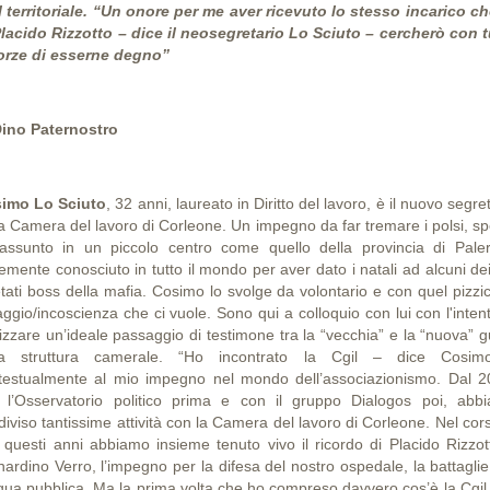
l territoriale. “Un onore per me aver ricevuto lo stesso incarico ch
Placido Rizzotto – dice il neosegretario Lo Sciuto – cercherò con t
forze di esserne degno”
Dino Paternostro
imo Lo Sciuto
, 32 anni, laureato in Diritto del lavoro, è il nuovo segre
la Camera del lavoro di Corleone. Un impegno da far tremare i polsi, sp
assunto in un piccolo centro come quello della provincia di Pale
temente conosciuto in tutto il mondo per aver dato i natali ad alcuni de
etati boss della mafia. Cosimo lo svolge da volontario e con quel pizzic
ggio/incoscienza che ci vuole. Sono qui a colloquio con lui con l'inten
lizzare un’ideale passaggio di testimone tra la “vecchia” e la “nuova” g
la struttura camerale. “Ho incontrato la Cgil – dice Cosi
testualmente al mio impegno nel mondo dell’associazionismo. Dal 2
 l’Osservatorio politico prima e con il gruppo Dialogos poi, abb
iviso tantissime attività con la Camera del lavoro di Corleone. Nel cor
ti questi anni abbiamo insieme tenuto vivo il ricordo di Placido Rizzot
nardino Verro, l’impegno per la difesa del nostro ospedale, la battaglie
cqua pubblica. Ma la prima volta che ho compreso davvero cos’è la Cgil 