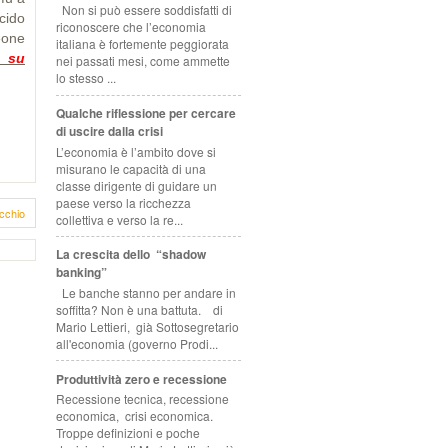
Non si può essere soddisfatti di
acido
riconoscere che l’economia
eone
italiana è fortemente peggiorata
a su
nei passati mesi, come ammette
lo stesso ...
Qualche riflessione per cercare
di uscire dalla crisi
L’economia è l’ambito dove si
misurano le capacità di una
classe dirigente di guidare un
paese verso la ricchezza
cchio
collettiva e verso la re...
La crescita dello “shadow
banking”
Le banche stanno per andare in
soffitta? Non è una battuta. di
Mario Lettieri, già Sottosegretario
all'economia (governo Prodi...
Produttività zero e recessione
Recessione tecnica, recessione
economica, crisi economica.
Troppe definizioni e poche