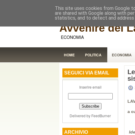
This site uses cookies from Google to 
are shared with Google along with per
statistics, and to detect and address
Avvenire dei L
ECONOMIA
HOME
POLITICA
ECONOMIA
Le
SEGUICI VIA EMAIL
si
Inserire email
LAV
a c
Delivered by
FeedBurner
ARCHIVIO
Id