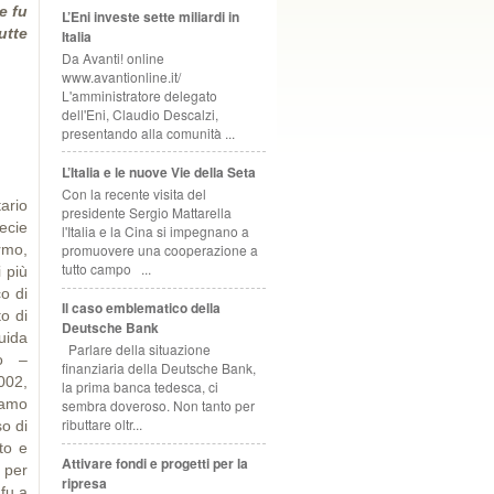
e fu
L’Eni investe sette miliardi in
utte
Italia
Da Avanti! online
www.avantionline.it/
L'amministratore delegato
dell'Eni, Claudio Descalzi,
presentando alla comunità ...
L’Italia e le nuove Vie della Seta
Con la recente visita del
tario
presidente Sergio Mattarella
ecie
l'Italia e la Cina si impegnano a
rmo,
promuovere una cooperazione a
tutto campo ...
i più
o di
Il caso emblematico della
to di
Deutsche Bank
uida
Parlare della situazione
mo –
finanziaria della Deutsche Bank,
002,
la prima banca tedesca, ci
iamo
sembra doveroso. Non tanto per
ributtare oltr...
so di
to e
Attivare fondi e progetti per la
 per
ripresa
fu a