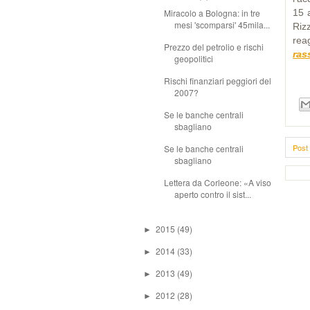
Miracolo a Bologna: in tre
15 a
mesi 'scomparsi' 45mila...
Riz
rea
Prezzo del petrolio e rischi
ras
geopolitici
Rischi finanziari peggiori del
2007?
Se le banche centrali
sbagliano
Post 
Se le banche centrali
sbagliano
Lettera da Corleone: «A viso
aperto contro il sist...
2015
(49)
►
2014
(33)
►
2013
(49)
►
2012
(28)
►