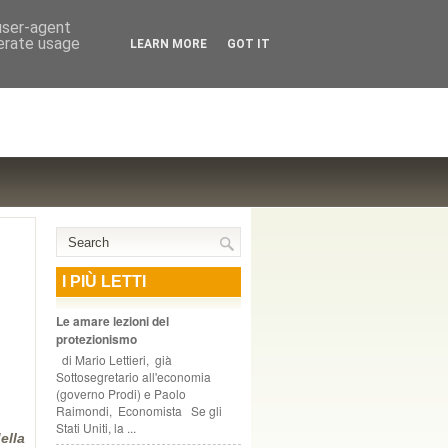
NTE COOPERATIVO, ZURIGO
 user-agent
nerate usage
LEARN MORE
GOT IT
I PIÙ LETTI
Le amare lezioni del
protezionismo
di Mario Lettieri, già
Sottosegretario all'economia
(governo Prodi) e Paolo
Raimondi, Economista Se gli
Stati Uniti, la ...
ella