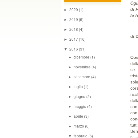
Cgi
2020
(1)
di 
►
le 
2019
(6)
►
2018
(4)
►
di 
2017
(16)
►
2016
(31)
▼
dicembre
(1)
Cos
►
del
novembre
(4)
►
se 
tris
settembre
(4)
►
spi
luglio
(1)
►
cora
rea
giugno
(2)
►
del
maggio
(4)
con
►
con
aprile
(3)
►
cond
tut
marzo
(6)
►
Ber
febbraio
(6)
▼
l’a