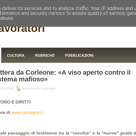
RISTORA
deliver its services and to analyze traffic. Your IP address and
formance and security metrics to ensure quality of service, ge
 abuse.
avoratori
CULTURA
RUBRICHE
PUBBLICAZIONI
ttera da Corleone: «A viso aperto contro il
stema mafioso»
2/01/2016
Avvenire dei Lavoratori
ORO E DIRITTI
ura di
www.rassegna.it
eale passaggio di testimone tra la “vecchia” e la “nuova” guida d