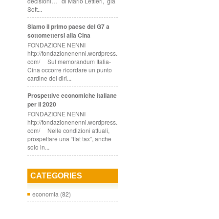
decisioni… di Mario Lettieri, già
Sott...
Siamo il primo paese del G7 a
sottomettersi alla Cina
FONDAZIONE NENNI
http://fondazionenenni.wordpress.
com/ Sul memorandum Italia-
Cina occorre ricordare un punto
cardine del diri...
Prospettive economiche italiane
per il 2020
FONDAZIONE NENNI
http://fondazionenenni.wordpress.
com/ Nelle condizioni attuali,
prospettare una “flat tax”, anche
solo in...
CATEGORIES
economia
(82)