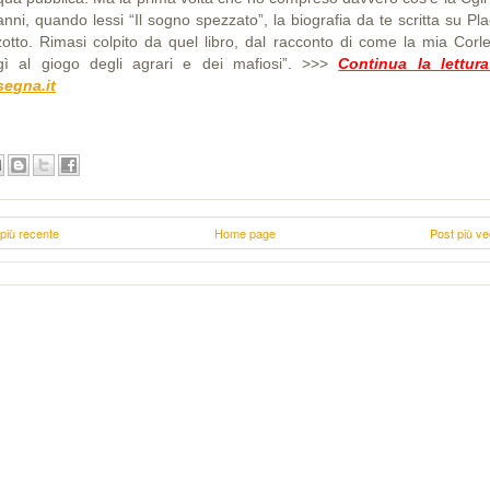
nni, quando lessi “Il sogno spezzato”, la biografia da te scritta su Pl
zotto. Rimasi colpito da quel libro, dal racconto di come la mia Corl
gì al giogo degli agrari e dei mafiosi”.
>>>
Continua la lettur
segna.it
più recente
Home page
Post più ve