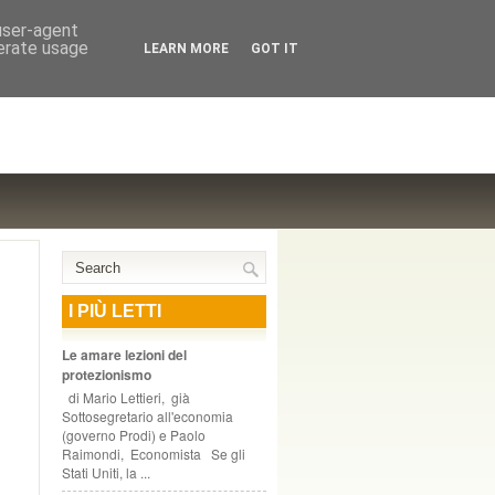
NTE COOPERATIVO, ZURIGO
 user-agent
nerate usage
LEARN MORE
GOT IT
I PIÙ LETTI
Le amare lezioni del
protezionismo
di Mario Lettieri, già
Sottosegretario all'economia
(governo Prodi) e Paolo
Raimondi, Economista Se gli
Stati Uniti, la ...