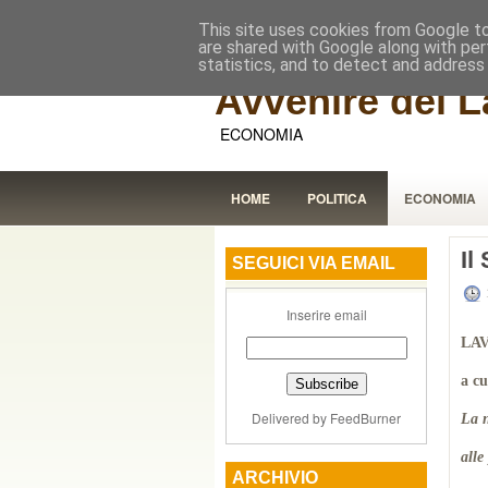
This site uses cookies from Google to 
are shared with Google along with per
statistics, and to detect and address
Avvenire dei L
ECONOMIA
HOME
POLITICA
ECONOMIA
Il
SEGUICI VIA EMAIL
Inserire email
LAV
a c
Delivered by
FeedBurner
La n
alle
ARCHIVIO