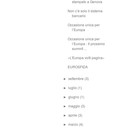
stampato a Genova
Non c’è solo il sistema
bancario
Occasione unica per
l’Europa
Occasione unica per
l’Europa - Il prossimo
summit ...
«L'Europa volti pagina»
EUROSFIDA
settembre
(3)
►
luglio
(1)
►
giugno
(1)
►
maggio
(3)
►
aprile
(3)
►
marzo
(4)
►