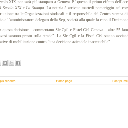
ecolo XIX non sarà più stampato a Genova. E’ questo il primo effetto dell’ac
Il Secolo XIX
e
La Stampa
. La notizia è arrivata martedì pomeriggio nel cor
riunione tra le Organizzazioni sindacali e il responsabile del Centro stampa d
io e l’amministratore delegato della Sep, società alla quale fa capo il Decimon
 questa decisione – commentano Slc Cgil e Fistel Cisl Genova – altre 55 fam
vesi saranno presto sulla strada”. La Slc Cgil e la Fistel Cisl stanno avvian
iative di mobilitazione contro “una decisione aziendale inaccettabile".
più recente
Home page
Post più ve