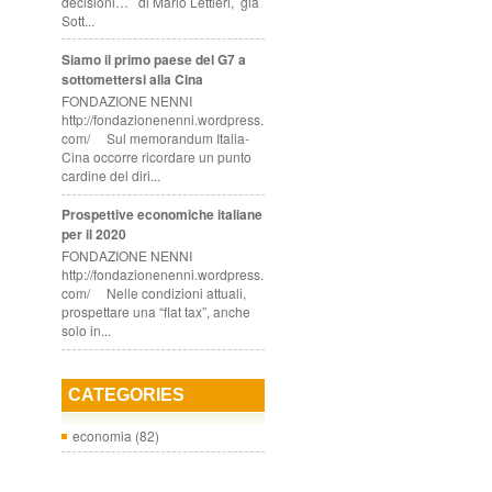
decisioni… di Mario Lettieri, già
Sott...
Siamo il primo paese del G7 a
sottomettersi alla Cina
FONDAZIONE NENNI
http://fondazionenenni.wordpress.
com/ Sul memorandum Italia-
Cina occorre ricordare un punto
cardine del diri...
Prospettive economiche italiane
per il 2020
FONDAZIONE NENNI
http://fondazionenenni.wordpress.
com/ Nelle condizioni attuali,
prospettare una “flat tax”, anche
solo in...
CATEGORIES
economia
(82)