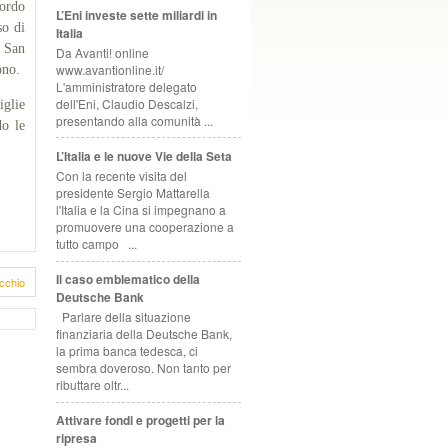
cordo
L’Eni investe sette miliardi in
so di
Italia
i San
Da Avanti! online
www.avantionline.it/
ono.
L'amministratore delegato
dell'Eni, Claudio Descalzi,
iglie
presentando alla comunità ...
do le
L’Italia e le nuove Vie della Seta
Con la recente visita del
presidente Sergio Mattarella
l'Italia e la Cina si impegnano a
promuovere una cooperazione a
tutto campo ...
Il caso emblematico della
cchio
Deutsche Bank
Parlare della situazione
finanziaria della Deutsche Bank,
la prima banca tedesca, ci
sembra doveroso. Non tanto per
ributtare oltr...
Attivare fondi e progetti per la
ripresa