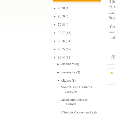
Il S
tra
2020
(1)
►
una 
2019
(6)
►
Biag
2018
(4)
►
“Con
2017
(16)
geno
►
iniz
2016
(31)
►
2015
(49)
►
2014
(33)
▼
dicembre
(3)
►
novembre
(3)
Post 
►
ottobre
(8)
▼
Non c’è solo il sistema
bancario
Occasione unica per
l’Europa
Il Secolo XIX non sarà più