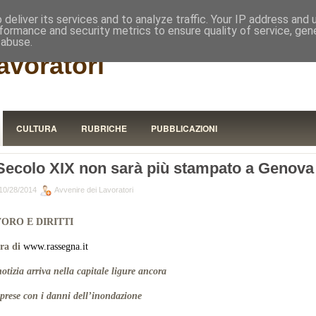
RISTORA
deliver its services and to analyze traffic. Your IP address and
formance and security metrics to ensure quality of service, ge
 abuse.
avoratori
CULTURA
RUBRICHE
PUBBLICAZIONI
 Secolo XIX non sarà più stampato a Genova
10/28/2014
Avvenire dei Lavoratori
ORO E DIRITTI
ura di
www.rassegna.it
otizia arriva nella capitale ligure ancora
 prese con i danni dell’inondazione