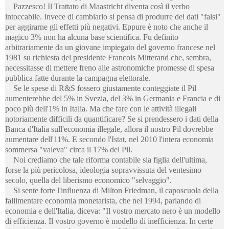
Pazzesco! Il Trattato di Maastricht diventa così il verbo
intoccabile. Invece di cambiarlo si pensa di produrre dei dati "falsi"
per aggirarne gli effetti più negativi. Eppure è noto che anche il
magico 3% non ha alcuna base scientifica. Fu definito
arbitrariamente da un giovane impiegato del governo francese nel
1981 su richiesta del presidente Francois Mitterand che, sembra,
necessitasse di mettere freno alle astronomiche promesse di spesa
pubblica fatte durante la campagna elettorale.
Se le spese di R&S fossero giustamente conteggiate il Pil
aumenterebbe del 5% in Svezia, del 3% in Germania e Francia e di
poco più dell'1% in Italia. Ma che fare con le attività illegali
notoriamente difficili da quantificare? Se si prendessero i dati della
Banca d'Italia sull'economia illegale, allora il nostro Pil dovrebbe
aumentare dell'11%. E secondo l'Istat, nel 2010 l'intera economia
sommersa "valeva" circa il 17% del Pil.
Noi crediamo che tale riforma contabile sia figlia dell'ultima,
forse la più pericolosa, ideologia sopravvissuta del ventesimo
secolo, quella del liberismo economico "selvaggio".
Si sente forte l'influenza di Milton Friedman, il caposcuola della
fallimentare economia monetarista, che nel 1994, parlando di
economia e dell'Italia, diceva: "Il vostro mercato nero è un modello
di efficienza. Il vostro governo è modello di inefficienza. In certe