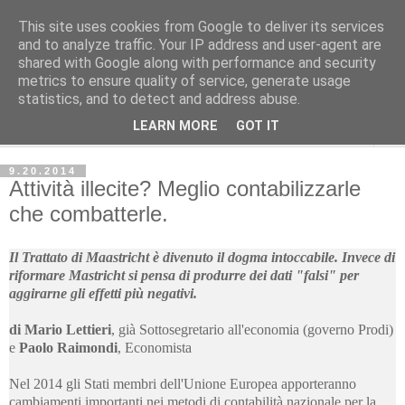
This site uses cookies from Google to deliver its services
Avvenire dei Lavoratori
and to analyze traffic. Your IP address and user-agent are
shared with Google along with performance and security
metrics to ensure quality of service, generate usage
ECONOMIA
statistics, and to detect and address abuse.
LEARN MORE
GOT IT
▼
9.20.2014
Attività illecite? Meglio contabilizzarle
che combatterle.
Il Trattato di Maastricht è divenuto il dogma intoccabile. Invece di
riformare Mastricht si pensa di produrre dei dati "falsi" per
aggirarne gli effetti più negativi.
di Mario Lettieri
, già Sottosegretario all'economia (governo Prodi)
e
Paolo Raimondi
,
Economista
Nel 2014 gli Stati membri dell'Unione Europea apporteranno
cambiamenti importanti nei metodi di contabilità nazionale per la