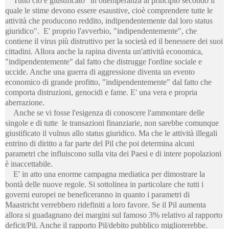
Tutto ciò è giustificato "in ottemperanza al principio secondo il
quale le stime devono essere esaustive, cioè comprendere tutte le
attività che producono reddito, indipendentemente dal loro status
giuridico". E' proprio l'avverbio, "indipendentemente", che
contiene il virus più distruttivo per la società ed il benessere dei suoi
cittadini. Allora anche la rapina diventa un'attività economica,
"indipendentemente" dal fatto che distrugge l'ordine sociale e
uccide. Anche una guerra di aggressione diventa un evento
economico di grande profitto, "indipendentemente" dal fatto che
comporta distruzioni, genocidi e fame. E' una vera e propria
aberrazione.
Anche se vi fosse l'esigenza di conoscere l'ammontare delle
singole e di tutte le transazioni finanziarie, non sarebbe comunque
giustificato il vulnus allo status giuridico. Ma che le attività illegali
entrino di diritto a far parte del Pil che poi determina alcuni
parametri che influiscono sulla vita dei Paesi e di intere popolazioni
è inaccettabile.
E' in atto una enorme campagna mediatica per dimostrare la
bontà delle nuove regole. Si sottolinea in particolare che tutti i
governi europei ne beneficeranno in quanto i parametri di
Maastricht verrebbero ridefiniti a loro favore. Se il Pil aumenta
allora si guadagnano dei margini sul famoso 3% relativo al rapporto
deficit/Pil. Anche il rapporto Pil/debito pubblico migliorerebbe.