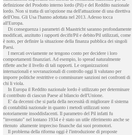
definizione del Prodotto interno lordo (Pil) e del Reddito nazionale
lordo. Non si tratta di un'opzione ma dell'attuazione di una direttiva
dell'Onu. Gli Usa l'hanno adottata nel 2013. Adesso tocca
all'Europa.
Di conseguenza i parametri di Maastricht saranno profondamente
modificati, anzitutto i rapporti decifit/Pil e debito/Pil utilizzati, come
è noto, per definire la situazione della finanza pubblica dei singoli
Paesi.
I mercati ovviamente ne tengono conto per decidere i loro
comportamenti finanziari. Ad esempio, lo spread naturalmente
riflette anche il livello di tali rapporti. Le organizzazioni
internazionali e sovranazionali di controllo oggi li valutano per
imporre politiche restrittive o commisurare sanzioni nei confronti di
chi li viola.
In Europa il Reddito nazionale lordo è utilizzato per determinare
il contributo di ciascun Paese al bilancio dell'Unione.
E' da decenni che si parla della necessità di migliorare il sistema
di contabilità nazionale in quanto i metodi utilizzati sono
notoriamente insoddisfacenti. Il parametro del Pil infatti fu
"inventato" nel lontano 1934 e è stato un utile riferimento anche se
ritenuto altamente impreciso finanche dai suoi promotori.
Il problema della riforma oggi è l'introduzione di proposte