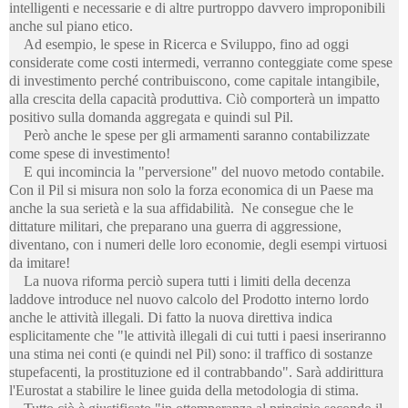
intelligenti e necessarie e di altre purtroppo davvero improponibili
anche sul piano etico.
Ad esempio, le spese in Ricerca e Sviluppo, fino ad oggi
considerate come costi intermedi, verranno conteggiate come spese
di investimento perché contribuiscono, come capitale intangibile,
alla crescita della capacità produttiva. Ciò comporterà un impatto
positivo sulla domanda aggregata e quindi sul Pil.
Però anche le spese per gli armamenti saranno contabilizzate
come spese di investimento!
E qui incomincia la "perversione" del nuovo metodo contabile.
Con il Pil si misura non solo la forza economica di un Paese ma
anche la sua serietà e la sua affidabilità. Ne consegue che le
dittature militari, che preparano una guerra di aggressione,
diventano, con i numeri delle loro economie, degli esempi virtuosi
da imitare!
La nuova riforma perciò supera tutti i limiti della decenza
laddove introduce nel nuovo calcolo del Prodotto interno lordo
anche le attività illegali. Di fatto la nuova direttiva indica
esplicitamente che "le attività illegali di cui tutti i paesi inseriranno
una stima nei conti (e quindi nel Pil) sono: il traffico di sostanze
stupefacenti, la prostituzione ed il contrabbando". Sarà addirittura
l'Eurostat a stabilire le linee guida della metodologia di stima.