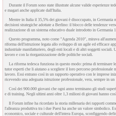
Durante il Forum sono state illustrate alcune valide esperienze ted
e magari anche applicate dall'Italia.
Mentre in Italia il 35,5% dei giovani è disoccupato, in Germania no
decisioni strategiche adottate a Berlino: il blocco delle tendenze vers
realizzazione di un sistema educativo duale introdotto in Germania 1
Questo programma, noto come "Agenda 2010", mirava all'aumento de
riforma dell'istruzione legata allo sviluppo di un agile ed efficace a
industriale manifatturiero, degli enti locali e di altri soggetti sociali
lavoro e con la riorganizzazione delle politiche sociali.
La riforma tedesca funziona in questo modo: prima di terminare le s
tutor esperti che li aiutano a scegliere il loro percorso professionale
lavoro. Essi entrano così in un rapporto operativo con le imprese ini
ricevendo una adeguata istruzione professionale, vera, sempre in un r
Così dei 900.000 giovani che ogni anno terminano gli studi superior
e di training. Negli ultimi anni oltre 1,3 milioni di giovani hanno cos
Il Forum infine ha ricordato la storia millenaria dei rapporti commer
l'alleanza produttiva tra i due Paesi ha anche un valore simbolico. Es
economico, sociale e culturale dell'intera Europa, sconfiggendo defi