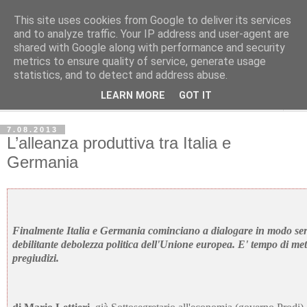
This site uses cookies from Google to deliver its services
Avvenire dei Lavoratori
and to analyze traffic. Your IP address and user-agent are
shared with Google along with performance and security
metrics to ensure quality of service, generate usage
ECONOMIA
statistics, and to detect and address abuse.
LEARN MORE
GOT IT
▼
7.08.2013
L’alleanza produttiva tra Italia e
Germania
Finalmente Italia e Germania cominciano a dialogare in modo seri
debilitante debolezza politica dell'Unione europea. E' tempo di me
pregiudizi.