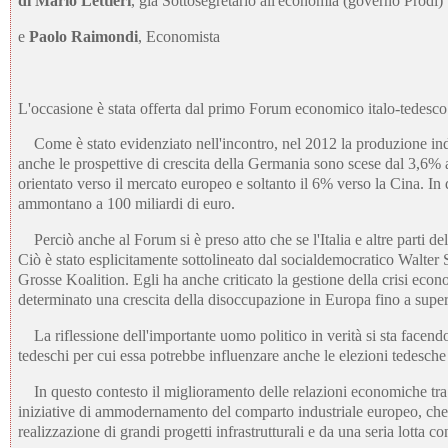
di Mario Lettieri
, già Sottosegretario all'economia (governo Prodi)
e
Paolo Raimondi
, Economista
L'occasione è stata offerta dal primo Forum economico italo-tedesco
Come è stato evidenziato nell'incontro, nel 2012 la produzione indus
anche le prospettive di crescita della Germania sono scese dal 3,6% a
orientato verso il mercato europeo e soltanto il 6% verso la Cina. In
ammontano a 100 miliardi di euro.
Perciò anche al Forum si è preso atto che se l'Italia e altre parti 
Ciò è stato esplicitamente sottolineato dal socialdemocratico Walter St
Grosse Koalition. Egli ha anche criticato la gestione della crisi econo
determinato una crescita della disoccupazione in Europa fino a superar
La riflessione dell'importante uomo politico in verità si sta facendo s
tedeschi per cui essa potrebbe influenzare anche le elezioni tedesch
In questo contesto il miglioramento delle relazioni economiche tra
iniziative di ammodernamento del comparto industriale europeo, ch
realizzazione di grandi progetti infrastrutturali e da una seria lotta 