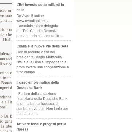
L’Eni investe sette miliardi in
Italia
dio organizzato davanti al Viminale in segno di protesta contro gli
Da Avanti! online
ove sono state prese di mira le sedi della Fim Cisl e della Uilm, e a
www.avantionline.it/
generale della Cisl, Raffaele Bonanni.
L'amministratore delegato
confederale della Cgil, responsabile dell'organizzazione – per
dell'Eni, Claudio Descalzi,
cale, che è un tratto fondamentale della democrazia”. È stato lo stesso
presentando alla comunità ...
 d'Italia dopo l'immediata presa di posizione di questa mattina del
L’Italia e le nuove Vie della Seta
Con la recente visita del
ze. "Si tratta di atti vili e inaccettabili, compiuti da delinquenti
presidente Sergio Mattarella
crazia. Sono azioni che nulla hanno a che fare con l'attività del
l'Italia e la Cina si impegnano a
 stessi lavoratori".
promuovere una cooperazione a
tutto campo ...
ino con la necessaria determinazione per assicurare alla giustizia i
in un attivo sindacale, ha espresso, nel corso di colloqui telefonici,
Il caso emblematico della
le Bonanni e Luigi Angeletti , e ai segretari generali di Fim e Uilm,
Deutsche Bank
uguri della Cgil per un rapido recupero".
Parlare della situazione
ndanna il gravissimo episodio di violenza compiuto nei confronti di
finanziaria della Deutsche Bank,
e all'insieme delle lavoratrici e dei lavoratori. Esprimiamo la nostra
la prima banca tedesca, ci
ione".
sembra doveroso. Non tanto per
ributtare oltr...
o Di Berardino, segretario generale della Cgil di Roma e del Lazio,
io generale della Uil di Roma e Lazio. "Devastare una sede, arrivare
Attivare fondi e progetti per la
 la libera espressione di un dissenso. È brutalità pura e semplice. È
ripresa
o che faremo davanti al Viminale"