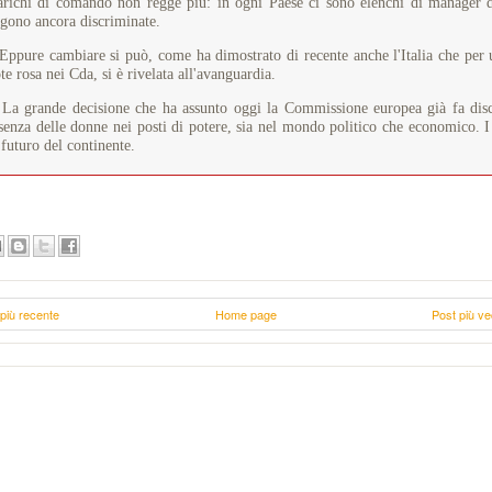
arichi di comando non regge più: in ogni Paese ci sono elenchi di manager 
gono ancora discriminate.
ure cambiare si può, come ha dimostrato di recente anche l'Italia che per un
te rosa nei Cda, si è rivelata all'avanguardia.
grande decisione che ha assunto oggi la Commissione europea già fa discut
senza delle donne nei posti di potere, sia nel mondo politico che economico. I
 futuro del continente.
più recente
Home page
Post più ve