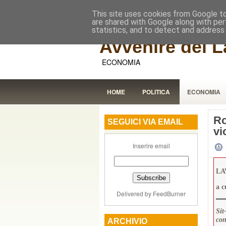
This site uses cookies from Google to 
are shared with Google along with per
statistics, and to detect and address
Avvenire dei L
ECONOMIA
HOME
POLITICA
ECONOMIA
Ro
SEGUICI VIA EMAIL
vi
Inserire email
LA
a c
Delivered by
FeedBurner
Sit
con
ARCHIVIO