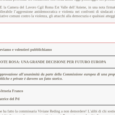
a Camera del Lavoro Cgil Roma Est Valle dell’Aniene, in una nota firmata 
ollerabile l’aggressione antidemocratica e violenta nei confronti di sindacati
ziative comuni contro la violenza, gli attacchi alla democrazia e qualsiasi atteg
eviamo e volentieri pubblichiamo
OTE ROSA: UNA GRANDE DECISIONE PER FUTURO EUROPA
pprovazione all'unanimità da parte della Commissione europea di una propos
bliche e private è davvero un fatto storico.
Vittoria Franco
atrice del Pd
e ha fatto la commissaria Viviane Reding a non demordere! L'alibi di chi sostien