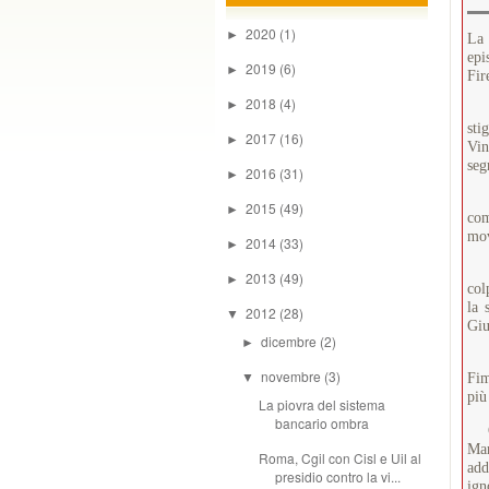
2020
(1)
►
La 
epi
2019
(6)
►
Fir
2018
(4)
►
“Si
sti
2017
(16)
►
Vin
seg
2016
(31)
►
In 
2015
(49)
►
com
mov
2014
(33)
►
"È 
2013
(49)
►
col
la 
2012
(28)
▼
Giu
dicembre
(2)
►
Att
novembre
(3)
▼
Fim
più
La piovra del sistema
bancario ombra
Qua
Mar
Roma, Cgil con Cisl e Uil al
add
presidio contro la vi...
ign