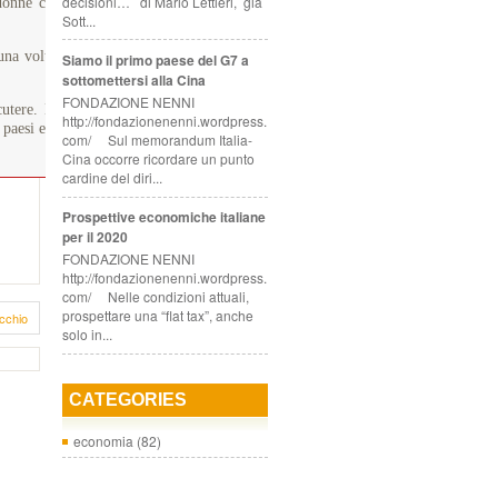
decisioni… di Mario Lettieri, già
donne con tutte le carte in regola per assumere il comando, ma che
Sott...
a volta, con l'approvazione della specifica normativa in materia di
Siamo il primo paese del G7 a
sottomettersi alla Cina
FONDAZIONE NENNI
ere. Ma la ripresa dell'Europa dalla crisi passa per una maggiore
http://fondazionenenni.wordpress.
 paesi europei non possono più rinunciare ai talenti femminili, ne va
com/ Sul memorandum Italia-
Cina occorre ricordare un punto
cardine del diri...
Prospettive economiche italiane
per il 2020
FONDAZIONE NENNI
http://fondazionenenni.wordpress.
com/ Nelle condizioni attuali,
prospettare una “flat tax”, anche
cchio
solo in...
CATEGORIES
economia
(82)