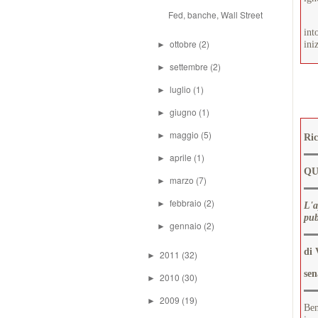
Fed, banche, Wall Street
E l
int
ottobre
(2)
ini
►
settembre
(2)
►
luglio
(1)
►
giugno
(1)
►
maggio
(5)
►
Ric
aprile
(1)
►
QU
marzo
(7)
►
febbraio
(2)
►
L'a
pub
gennaio
(2)
►
di 
2011
(32)
►
sen
2010
(30)
►
2009
(19)
►
Ben