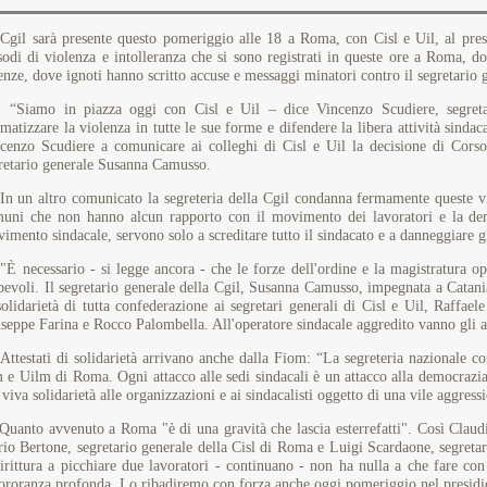
Cgil sarà presente questo pomeriggio alle 18 a Roma, con Cisl e Uil, al presi
sodi di violenza e intolleranza che si sono registrati in queste ore a Roma, d
enze, dove ignoti hanno scritto accuse e messaggi minatori contro il segretario 
amo in piazza oggi con Cisl e Uil – dice Vincenzo Scudiere, segretario 
gmatizzare la violenza in tutte le sue forme e difendere la libera attività sinda
cenzo Scudiere a comunicare ai colleghi di Cisl e Uil la decisione di Corso
retario generale Susanna Camusso.
un altro comunicato la segreteria della Cgil condanna fermamente queste violen
uni che non hanno alcun rapporto con il movimento dei lavoratori e la demo
imento sindacale, servono solo a screditare tutto il sindacato e a danneggiare gli
necessario - si legge ancora - che le forze dell'ordine e la magistratura oper
pevoli. Il segretario generale della Cgil, Susanna Camusso, impegnata a Catania 
solidarietà di tutta confederazione ai segretari generali di Cisl e Uil, Raffae
seppe Farina e Rocco Palombella. All'operatore sindacale aggredito vanno gli a
estati di solidarietà arrivano anche dalla Fiom: “La segreteria nazionale co
 e Uilm di Roma. Ogni attacco alle sedi sindacali è un attacco alla democrazia 
 viva solidarietà alle organizzazioni e ai sindacalisti oggetto di una vile aggress
nto avvenuto a Roma "è di una gravità che lascia esterrefatti". Così Claudi
io Bertone, segretario generale della Cisl di Roma e Luigi Scardaone, segretar
irittura a picchiare due lavoratori - continuano - non ha nulla a che fare con
ororanza profonda. Lo ribadiremo con forza anche oggi pomeriggio nel presidi