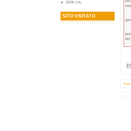
inc
2008
(14)
►
ven
Epp
SITO VISITATO
quo
La 
pre
del
Post 