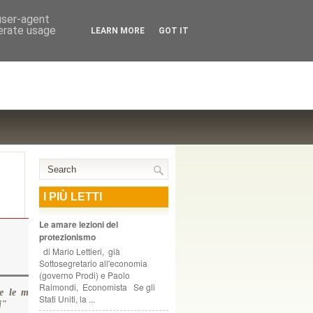
NTE COOPERATIVO, ZURIGO
 user-agent
nerate usage
LEARN MORE
GOT IT
I PIÙ LETTI
Le amare lezioni del
protezionismo
di Mario Lettieri, già
Sottosegretario all'economia
(governo Prodi) e Paolo
Raimondi, Economista Se gli
e le minacce rivolte a Bonanni a Firenze. La solidarietà della
Stati Uniti, la ...
i"