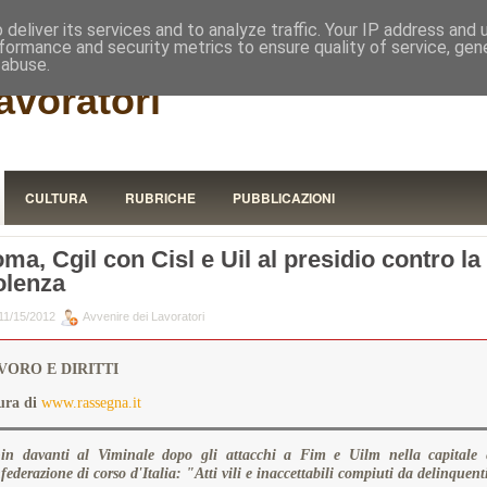
RISTORA
deliver its services and to analyze traffic. Your IP address and
formance and security metrics to ensure quality of service, ge
 abuse.
avoratori
CULTURA
RUBRICHE
PUBBLICAZIONI
ma, Cgil con Cisl e Uil al presidio contro la
olenza
11/15/2012
Avvenire dei Lavoratori
VORO E DIRITTI
ura di
www.rassegna.it
-in davanti al Viminale dopo gli attacchi a Fim e Uilm nella capitale 
federazione di corso d'Italia: "Atti vili e inaccettabili compiuti da delinquent