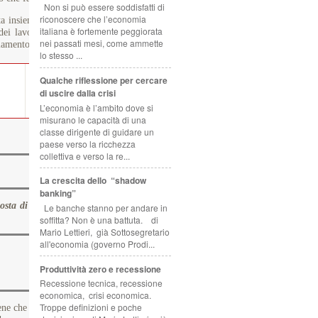
Non si può essere soddisfatti di
riconoscere che l’economia
insieme alla Fiom di Roma Nord, è sulla stessa linea. "Riteniamo
italiana è fortemente peggiorata
 dei lavoratori. Esprimiamo la volontà e la disponibilità a costruire
nei passati mesi, come ammette
giamento squadrista".
lo stesso ...
Qualche riflessione per cercare
di uscire dalla crisi
L’economia è l’ambito dove si
misurano le capacità di una
classe dirigente di guidare un
paese verso la ricchezza
collettiva e verso la re...
La crescita dello “shadow
banking”
ta di direttiva per introdurre le quote rosa nei Cda delle aziende
Le banche stanno per andare in
soffitta? Non è una battuta. di
Mario Lettieri, già Sottosegretario
all'economia (governo Prodi...
Produttività zero e recessione
Recessione tecnica, recessione
economica, crisi economica.
Troppe definizioni e poche
e che non ci sono abbastanza possibili consigliere qualificate per gli