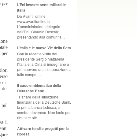
o per
L’Eni investe sette miliardi in
Italia
Da Avanti! online
www.avantionline.it/
L'amministratore delegato
dell'Eni, Claudio Descalzi,
presentando alla comunità ...
ione
otale
L’Italia e le nuove Vie della Seta
- per
Con la recente visita del
presidente Sergio Mattarella
l'Italia e la Cina si impegnano a
promuovere una cooperazione a
lori
tutto campo ...
verso
o il
Il caso emblematico della
 del
Deutsche Bank
Parlare della situazione
finanziaria della Deutsche Bank,
 più
la prima banca tedesca, ci
sembra doveroso. Non tanto per
ributtare oltr...
a il
cenni
Attivare fondi e progetti per la
ripresa
agare