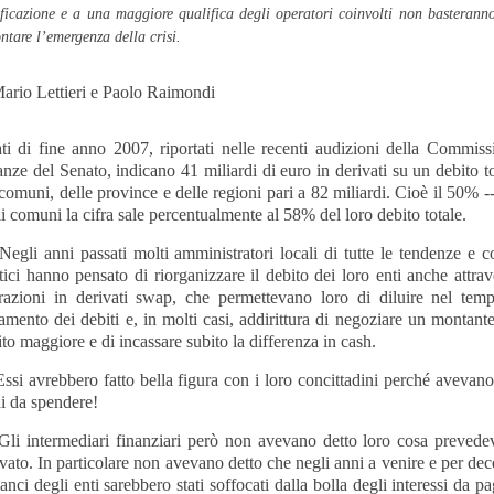
ificazione e a una maggiore qualifica degli operatori coinvolti non basterann
ontare l’emergenza della crisi.
Mario Lettieri e Paolo Raimondi
ati di fine anno 2007, riportati nelle recenti audizioni della Commiss
nze del Senato, indicano 41 miliardi di euro in derivati su un debito t
comuni, delle province e delle regioni pari a 82 miliardi. Cioè il 50% -
li comuni la cifra sale percentualmente al 58% del loro debito totale.
li anni passati molti amministratori locali di tutte le tendenze e co
tici hanno pensato di riorganizzare il debito dei loro enti anche attra
razioni in derivati swap, che permettevano loro di diluire nel temp
amento dei debiti e, in molti casi, addirittura di negoziare un montante
to maggiore e di incassare subito la differenza in cash.
i avrebbero fatto bella figura con i loro concittadini perché avevano
di da spendere!
 intermediari finanziari però non avevano detto loro cosa prevedev
vato. In particolare non avevano detto che negli anni a venire e per de
lanci degli enti sarebbero stati soffocati dalla bolla degli interessi da p