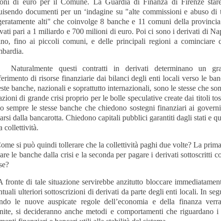
ioni di euro per il Comune. La Guardia di Finanza di Firenze star
uisendo documenti per un ‘indagine su "alte commissioni e abuso di t
geratamente alti" che coinvolge 8 banche e 11 comuni della provincia
vati pari a 1 miliardo e 700 milioni di euro. Poi ci sono i derivati di Na
ino, fino ai piccoli comuni, e delle principali regioni a cominciare d
bardia.
uralmente questi contratti in derivati determinano un gr
ferimento di risorse finanziarie dai bilanci degli enti locali verso le ba
te banche, nazionali e soprattutto internazionali, sono le stesse che so
azioni di grande crisi proprio per le bolle speculative create dai titoli tos
o sempre le stesse banche che chiedono sostegni finanziari ai governi
arsi dalla bancarotta. Chiedono capitali pubblici garantiti dagli stati e q
a collettività.
e si può quindi tollerare che la collettività paghi due volte? La prima
are le banche dalla crisi e la seconda per pagare i derivati sottoscritti c
se?
ronte di tale situazione servirebbe anzitutto bloccare immediatament
tuali ulteriori sottoscrizioni di derivati da parte degli enti locali. In seg
ndo le nuove auspicate regole dell’economia e della finanza verr
inite, si decideranno anche metodi e comportamenti che riguardano i 