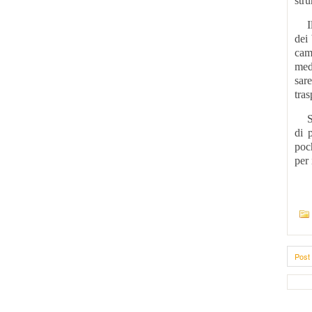
stru
Il 
dei 
camb
med
sar
tras
Si 
di 
poch
per 
Post 