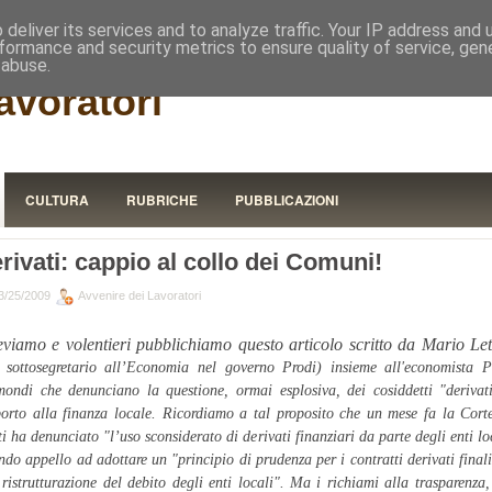
RISTORA
deliver its services and to analyze traffic. Your IP address and
formance and security metrics to ensure quality of service, ge
 abuse.
avoratori
CULTURA
RUBRICHE
PUBBLICAZIONI
rivati: cappio al collo dei Comuni!
3/25/2009
Avvenire dei Lavoratori
eviamo e volentieri pubblichiamo questo articolo scritto da Mario Lett
 sottosegretario all’Economia nel governo Prodi) insieme all'economista 
ondi che denunciano la questione, ormai esplosiva, dei cosiddetti "derivat
orto alla finanza locale.
Ricordiamo a tal proposito che un mese fa la Cort
i ha denunciato "l’uso sconsiderato di derivati finanziari da parte degli enti lo
ndo appello ad adottare un "principio di prudenza per i contratti derivati finali
 ristrutturazione del debito degli enti locali". Ma i richiami alla trasparenza,