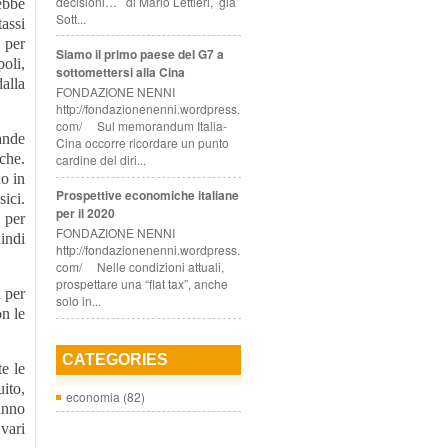
decisioni… di Mario Lettieri, già
ebbe
Sott...
assi
 per
Siamo il primo paese del G7 a
poli,
sottomettersi alla Cina
alla
FONDAZIONE NENNI
http://fondazionenenni.wordpress.
com/ Sul memorandum Italia-
ande
Cina occorre ricordare un punto
nche.
cardine del diri...
no in
Prospettive economiche italiane
sici.
per il 2020
 per
FONDAZIONE NENNI
uindi
http://fondazionenenni.wordpress.
com/ Nelle condizioni attuali,
prospettare una “flat tax”, anche
 per
solo in...
on le
CATEGORIES
e le
uito,
economia
(82)
anno
vari