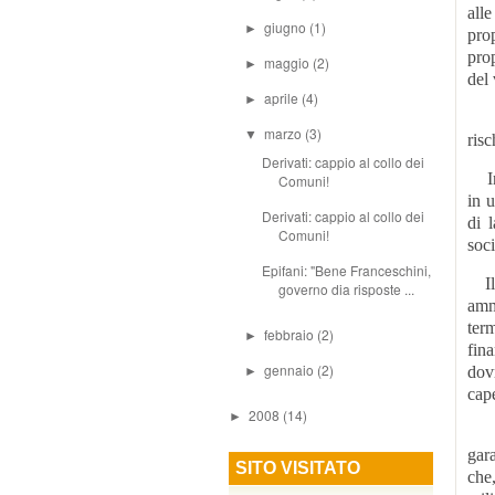
alle
giugno
(1)
►
pro
pro
maggio
(2)
►
del 
aprile
(4)
►
Inf
marzo
(3)
▼
risc
Derivati: cappio al collo dei
In 
Comuni!
in 
Derivati: cappio al collo dei
di 
Comuni!
soci
Epifani: "Bene Franceschini,
Il 
governo dia risposte ...
amm
ter
febbraio
(2)
►
fin
gennaio
(2)
dov
►
cape
2008
(14)
►
La 
gara
SITO VISITATO
che