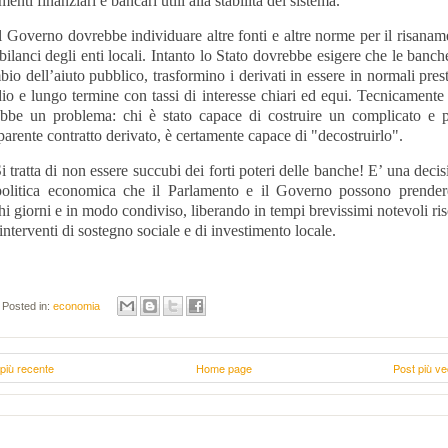
menti finanziari e bancari utili alla stabilità del sistema.
Governo dovrebbe individuare altre fonti e altre norme per il risanam
bilanci degli enti locali. Intanto lo Stato dovrebbe esigere che le banch
io dell’aiuto pubblico, trasformino i derivati in essere in normali prest
io e lungo termine con tassi di interesse chiari ed equi. Tecnicamente
ebbe un problema: chi è stato capace di costruire un complicato e 
parente contratto derivato, è certamente capace di "decostruirlo".
tratta di non essere succubi dei forti poteri delle banche! E’ una decis
politica economica che il Parlamento e il Governo possono prender
i giorni e in modo condiviso, liberando in tempi brevissimi notevoli ri
interventi di sostegno sociale e di investimento locale.
Posted in:
economia
più recente
Home page
Post più ve