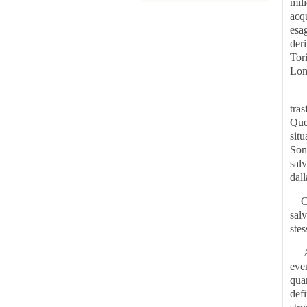
mil
acq
esa
deri
Tor
Lom
Nat
tras
Ques
situ
Son
salv
dall
Com
salv
stes
A f
even
qua
def