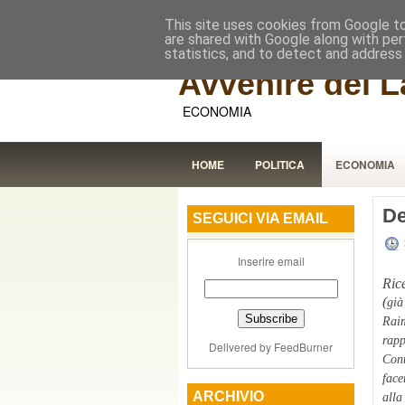
This site uses cookies from Google to 
are shared with Google along with per
statistics, and to detect and address
Avvenire dei L
ECONOMIA
HOME
POLITICA
ECONOMIA
De
SEGUICI VIA EMAIL
Inserire email
Ric
(
già
Raim
rapp
Delivered by
FeedBurner
Cont
face
ARCHIVIO
alla