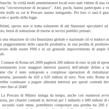
 banche. In verità molti amministratori locali sono stati vittime di una v
pria "circonvenzione di incapace". Altri, pochi, hanno partecipato a ve
prie truffe su cui le Procure stanno indagando. Per loro ci sarà il giud
voto e quello della legge.
atti, spesso non si tratta solamente di atti finanziari speculativi ad 
hio, bensì di sottrazione di risorse ai servizi pubblici primari.
una situazione di crisi finanziaria globale e nazionale ciò si traduce a
un peggioramento della capacità produttiva, in una perdita di produzio
lavoro delle nostre PMI e in un generale impoverimento di ampie f
ali.
Comune di Roma nel 2009 pagherà 200 milioni di euro in più di spese
ortamento (con maggiori interessi passivi) dell’attuale debito a l
mine che è stato sottoposto a complesse operazioni di ristrutturaz
anziaria, passando da 420 a 620 milioni di euro. Non solo. Roma inf
rebbe continuare a pagare altissimi interessi per questi contratti deri
stro fino al 2048!
Procura di Milano indaga da tempo, anche con numerosi avvis
nzia, per chiarire contratti in derivati per 1 miliardo e 680 milioni di
, secondo varie stime, potrebbero comportare una perdita tra 200 e