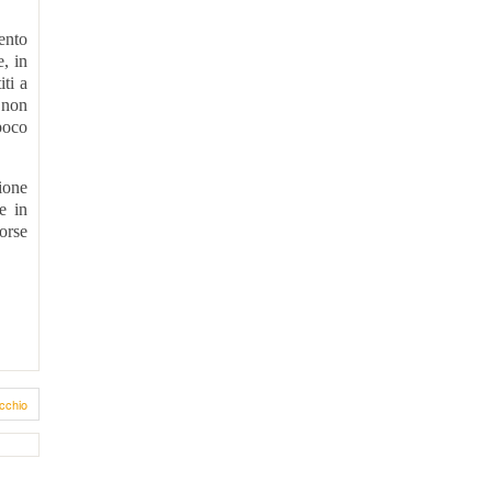
ento
e, in
iti a
 non
poco
ione
e in
sorse
cchio