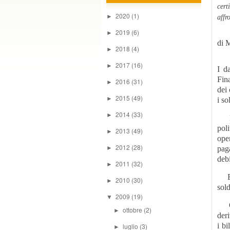
cert
2020
(1)
►
affr
2019
(6)
►
di 
2018
(4)
►
2017
(16)
►
I d
Fina
2016
(31)
►
dei 
2015
(49)
►
i so
2014
(33)
►
Neg
poli
2013
(49)
►
ope
2012
(28)
►
pag
debi
2011
(32)
►
Ess
2010
(30)
►
sol
2009
(19)
▼
Gli
ottobre
(2)
►
deri
i bi
luglio
(3)
►