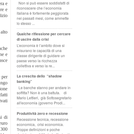
Non si può essere soddisfatti di
era e
riconoscere che l’economia
re e
italiana è fortemente peggiorata
izio
nei passati mesi, come ammette
lo stesso ...
alto
Qualche riflessione per cercare
di uscire dalla crisi
L’economia è l’ambito dove si
nche
misurano le capacità di una
ne e
classe dirigente di guidare un
asce
paese verso la ricchezza
collettiva e verso la re...
La crescita dello “shadow
 per
banking”
ungo
Le banche stanno per andare in
ione
soffitta? Non è una battuta. di
atti
Mario Lettieri, già Sottosegretario
vati
all'economia (governo Prodi...
Produttività zero e recessione
i di
Recessione tecnica, recessione
 euro
economica, crisi economica.
 300
Troppe definizioni e poche