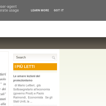
NTE COOPERATIVO, ZURIGO
 user-agent
nerate usage
LEARN MORE
GOT IT
I PIÙ LETTI
ieri
Le amare lezioni del
Paolo
protezionismo
i" in
di Mario Lettieri, già
Sottosegretario all'economia
e dei
(governo Prodi) e Paolo
cali"
Raimondi, Economista Se gli
zzati
Stati Uniti, la ...
 alla